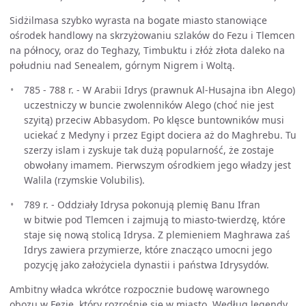
Sidżilmasa szybko wyrasta na bogate miasto stanowiące
ośrodek handlowy na skrzyżowaniu szlaków do Fezu i Tlemcen
na północy, oraz do Teghazy, Timbuktu i złóż złota daleko na
południu nad Senealem, górnym Nigrem i Woltą.
785 - 788 r. - W Arabii Idrys (prawnuk Al-Husajna ibn Alego)
uczestniczy w buncie zwolenników Alego (choć nie jest
szyitą) przeciw Abbasydom. Po klęsce buntowników musi
uciekać z Medyny i przez Egipt dociera aż do Maghrebu. Tu
szerzy islam i zyskuje tak dużą popularność, że zostaje
obwołany imamem. Pierwszym ośrodkiem jego władzy jest
Walila (rzymskie Volubilis).
789 r. - Oddziały Idrysa pokonują plemię Banu Ifran
w bitwie pod Tlemcen i zajmują to miasto-twierdzę, które
staje się nową stolicą Idrysa. Z plemieniem Maghrawa zaś
Idrys zawiera przymierze, które znacząco umocni jego
pozycję jako założyciela dynastii i państwa Idrysydów.
Ambitny władca wkrótce rozpocznie budowę warownego
obozu w Fezie, który rozrośnie się w miasto. Według legendy