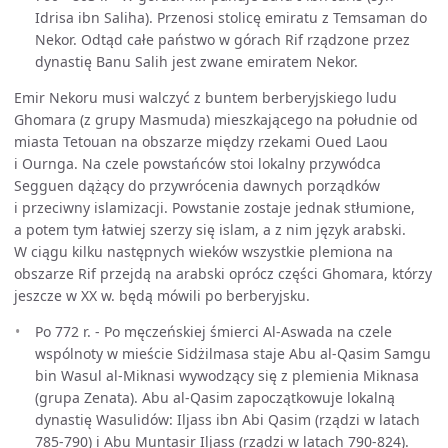
Idrisa ibn Saliha). Przenosi stolicę emiratu z Temsaman do
Nekor. Odtąd całe państwo w górach Rif rządzone przez
dynastię Banu Salih jest zwane emiratem Nekor.
Emir Nekoru musi walczyć z buntem berberyjskiego ludu
Ghomara (z grupy Masmuda) mieszkającego na południe od
miasta Tetouan na obszarze między rzekami Oued Laou
i Ournga. Na czele powstańców stoi lokalny przywódca
Segguen dążący do przywrócenia dawnych porządków
i przeciwny islamizacji. Powstanie zostaje jednak stłumione,
a potem tym łatwiej szerzy się islam, a z nim język arabski.
W ciągu kilku następnych wieków wszystkie plemiona na
obszarze Rif przejdą na arabski oprócz części Ghomara, którzy
jeszcze w XX w. będą mówili po berberyjsku.
Po 772 r. - Po męczeńskiej śmierci Al-Aswada na czele
wspólnoty w mieście Sidżilmasa staje Abu al-Qasim Samgu
bin Wasul al-Miknasi wywodzący się z plemienia Miknasa
(grupa Zenata). Abu al-Qasim zapoczątkowuje lokalną
dynastię Wasulidów: Iljass ibn Abi Qasim (rządzi w latach
785-790) i Abu Muntasir Iljass (rządzi w latach 790-824).