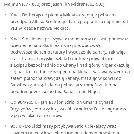
Majmun (877-883) oraz Jasah ibn Midrar (883-909).
X w. - Berberyjskie plemię Miknasa zajmuje północne
przedpola Atlasu Średniego. Istniejącą tam co najmniej od
VIII w. osadę nazywa Meknes.
X w. - Sidżilmasa przeżywa ekonomiczny rozkwit, ponieważ
ocieplenie na półkuli północnej spowodowało
podwyższenie temperatury i wysuszenie Sahary. Tak więc
stare transsaharyjskie szlaki handlowe prowadzące
z Egiptu bezpośrednio do Ghany i nad górny Niger okazują
się bardzo trudne ze względu na klimat. Karawany wędrują
zatem północną krawędzią Sahary, trafiając w końcu do
Sidżilmasy, a stąd idą na północ w stronę Fezu lub na
południe przez zachodnią Saharę nad Niger.
Od 904/905 r. - Jahja IV ibn Idris ibn Umar z dynastii
Idrysydów jednoczy kraj wokół ośrodka w Fezie i ogranicza
wpływy lokalnych emirów.
905 r. - Do Sidżilmasy przybywa Sa’id uciekający wraz
z synem przed Abbasydami (po nieudanym powstaniu