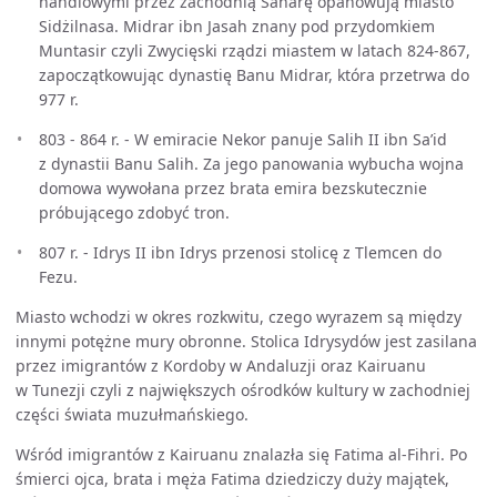
handlowymi przez zachodnią Saharę opanowują miasto
Sidżilnasa. Midrar ibn Jasah znany pod przydomkiem
Muntasir czyli Zwycięski rządzi miastem w latach 824-867,
zapoczątkowując dynastię Banu Midrar, która przetrwa do
977 r.
803 - 864 r. - W emiracie Nekor panuje Salih II ibn Sa’id
z dynastii Banu Salih. Za jego panowania wybucha wojna
domowa wywołana przez brata emira bezskutecznie
próbującego zdobyć tron.
807 r. - Idrys II ibn Idrys przenosi stolicę z Tlemcen do
Fezu.
Miasto wchodzi w okres rozkwitu, czego wyrazem są między
innymi potężne mury obronne. Stolica Idrysydów jest zasilana
przez imigrantów z Kordoby w Andaluzji oraz Kairuanu
w Tunezji czyli z największych ośrodków kultury w zachodniej
części świata muzułmańskiego.
Wśród imigrantów z Kairuanu znalazła się Fatima al-Fihri. Po
śmierci ojca, brata i męża Fatima dziedziczy duży majątek,