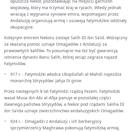
opuszcza Nekor, pozostawiając na miejscu garnizon
wojskowy, który ma trzymać kraj w ryzach. Wtedy jednak
wracają z wygnania synowie emira, wspomagani przez
Andaluzję organizują armię i usuwają fatymidzkie oddziały
okupacyjne.
Kolejnym emirem Nekoru zostaje Salih III ibn Sa’id. Wdzięczny
za okazaną pomoc uznaje Omajjadów z Andaluzji za
prawowitych kalifów. To posunięcie ma też być gwarancją
istnienia dynastii Banu Salih, której wciąż zagraża najazd
Fatymidów.
917 r. - Fatymidzki władca Ubajdullah al-Mahdi najeżdża
monarchię Idrysydów: Jahja IV ginie.
Przez następnych 8 lat Fatymidzi rządzą Fezem. Fatymidzki
wasal Musa ibn Abi al-Afija panuje w pozostałej części
dawnego państwa Idrysydów, a Nekor pod rządami Saliha III
ibn Sa’ida uznaje zwierzchnictwo andaluzyjskich Omajjadów.
924 r. - Omajjadzi z Andaluzji i ich berberyjscy
sprzymierzeńcy Maghrawa pokonują fatymidzką armię,