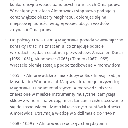
konkurencyjną wobec panujących sunnickich Omajjadów.
W następnych latach Almorawidzi stopniowo podbijają
coraz większe obszary Maghrebu, opierając się na
miejscowej ludności wrogiej wobec obcych władców
z dynastii Omajjadów.
Od połowy XI w. - Plemię Maghrawa popada w wewnętrzne
konflikty i traci na znaczeniu, co znajduje odbicie
w krótkich rządach ostatnich przywódców: Ajissa ibn Donas
(1059-1061), Muanneser (1065) i Temim (1067-1068).
Wreszcie plemię zostaje podporządkowane Almorawidom.
1055 r. - Almorawidzka armia zdobywa Sidżilmasę i zabija
Masuda ibn Wanudina al-Magrawi, lokalnego przywódcę
Maghrawa. Fundamentalistyczni Almorawidzi niszczą
znalezione w mieście instrumenty muzyczne, zamykają
sklepy z winem i narzucają mieszkańcom ścisłe stosowanie
się do zasad islamu. Mimo kilkakrotnych buntów ludności
Almorawidzi utrzymają władzę w Sidżilmasie do 1146 r.
1058 - 1059 r. - Almorawidzi walczą z charydżytami