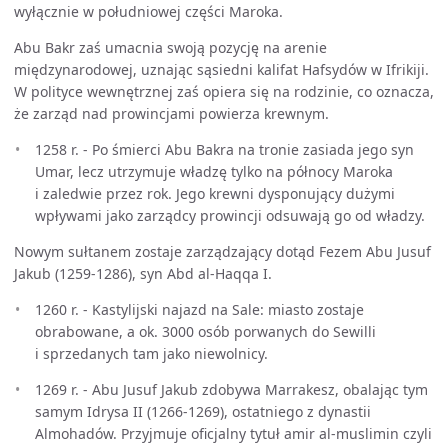
wyłącznie w południowej części Maroka.
Abu Bakr zaś umacnia swoją pozycję na arenie
międzynarodowej, uznając sąsiedni kalifat Hafsydów w Ifrikiji.
W polityce wewnętrznej zaś opiera się na rodzinie, co oznacza,
że zarząd nad prowincjami powierza krewnym.
1258 r. - Po śmierci Abu Bakra na tronie zasiada jego syn
Umar, lecz utrzymuje władzę tylko na północy Maroka
i zaledwie przez rok. Jego krewni dysponujący dużymi
wpływami jako zarządcy prowincji odsuwają go od władzy.
Nowym sułtanem zostaje zarządzający dotąd Fezem Abu Jusuf
Jakub (1259-1286), syn Abd al-Haqqa I.
1260 r. - Kastylijski najazd na Sale: miasto zostaje
obrabowane, a ok. 3000 osób porwanych do Sewilli
i sprzedanych tam jako niewolnicy.
1269 r. - Abu Jusuf Jakub zdobywa Marrakesz, obalając tym
samym Idrysa II (1266-1269), ostatniego z dynastii
Almohadów. Przyjmuje oficjalny tytuł amir al-muslimin czyli