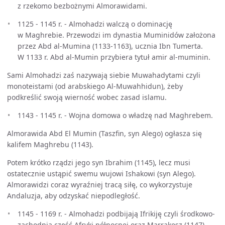
z rzekomo bezbożnymi Almorawidami.
1125 - 1145 r. - Almohadzi walczą o dominację
w Maghrebie. Przewodzi im dynastia Muminidów założona
przez Abd al-Mumina (1133-1163), ucznia Ibn Tumerta.
W 1133 r. Abd al-Mumin przybiera tytuł amir al-muminin.
Sami Almohadzi zaś nazywają siebie Muwahadytami czyli
monoteistami (od arabskiego Al-Muwahhidun), żeby
podkreślić swoją wierność wobec zasad islamu.
1143 - 1145 r. - Wojna domowa o władzę nad Maghrebem.
Almorawida Abd El Mumin (Taszfin, syn Alego) ogłasza się
kalifem Maghrebu (1143).
Potem krótko rządzi jego syn Ibrahim (1145), lecz musi
ostatecznie ustąpić swemu wujowi Ishakowi (syn Alego).
Almorawidzi coraz wyraźniej tracą siłę, co wykorzystuje
Andaluzja, aby odzyskać niepodległość.
1145 - 1169 r. - Almohadzi podbijają Ifrikiję czyli środkowo-
zachodnią część Afryki północnej oraz Marrakesz (1147),