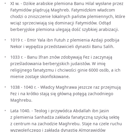
XI w. - Dzikie arabskie plemiona Banu Hilal wysłane przez
Fatymidów plądrują Maghreb. Fatymidzkim władcom
chodzi o zniszczenie lokalnych państw plemiennych, które
wciąż sprzeciwiają się dominacji Fatymidów. Odtąd
berberyjskie plemiona ulegają dość szybkiej arabizacji.
1019 r. - Emir Yala ibn Futuh z plemienia Azdaji podbija
Nekor i wypędza przedstawicieli dynastii Banu Salih.
1033 r. - Banu Ifran znów zdobywają Fez i zaczynają
prześladowania berberyjskich judaistów. W imię
religijnego fanatyzmu i chciwości ginie 6000 osób, a ich
mienie zostaje skonfiskowane.
1038 - 1040 r. - Władcy Maghrawa jeszcze raz przejmują
Fez i na krótko stają się główną potęgą zachodniego
Maghrebu.
Lata 1040. - Teolog i przywódca Abdallah ibn Jasin
z plemienia Sanhadża zakłada fanatyczną szyicką sektę
z centrum na zachodzie Maghrebu. Staje na czele ruchu
wyzwoleńczego i zakłada dynastię Almorawidów