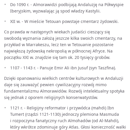
Do 1090 r. - Almorawidzi podbijają Andaluzję na Półwyspie
Iberyjskim, wyzwalając ją spod władzy Kastylii.
XII w. - W mieście Tetouan powstaje cmentarz żydowski.
Co prawda w następnych wiekach judaiści cieszący się
swobodą wyznania założą jeszcze kilka swoich cmentarzy, na
przykład w Marrakeszu, lecz ten w Tetouanie pozostanie
największą żydowską nekropolią w północnej Afryce. Na
początku XXI w. znajdzie się tam ok. 20 tysięcy grobów.
1107 - 1143 r. - Panuje Emir Ali ibn Jusuf (syn Taszfina).
Dzięki opanowaniu wielkich centrów kulturowych w Andaluzji
daje się zauważyć pewien cywilizacyjny rozwój mimo
fundamentalizmu Almorawidów. Rozwój intelektualny spotyka
się jednak z oporem religijnych konserwatystów.
1121 r. - Religijny reformator i przywódca (mahdi) Ibn
Tumert (rządzi 1121-1130) jednoczy plemiona Masmuda
i rozpoczyna fanatyczny ruch Almohadów (od Al-Mahdi),
który wkrótce zdominuje góry Atlas. Głosi konieczność walki