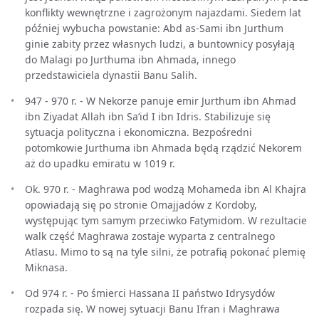
konflikty wewnętrzne i zagrożonym najazdami. Siedem lat
później wybucha powstanie: Abd as-Sami ibn Jurthum
ginie zabity przez własnych ludzi, a buntownicy posyłają
do Malagi po Jurthuma ibn Ahmada, innego
przedstawiciela dynastii Banu Salih.
947 - 970 r. - W Nekorze panuje emir Jurthum ibn Ahmad
ibn Ziyadat Allah ibn Sa’id I ibn Idris. Stabilizuje się
sytuacja polityczna i ekonomiczna. Bezpośredni
potomkowie Jurthuma ibn Ahmada będą rządzić Nekorem
aż do upadku emiratu w 1019 r.
Ok. 970 r. - Maghrawa pod wodzą Mohameda ibn Al Khajra
opowiadają się po stronie Omajjadów z Kordoby,
występując tym samym przeciwko Fatymidom. W rezultacie
walk część Maghrawa zostaje wyparta z centralnego
Atlasu. Mimo to są na tyle silni, że potrafią pokonać plemię
Miknasa.
Od 974 r. - Po śmierci Hassana II państwo Idrysydów
rozpada się. W nowej sytuacji Banu Ifran i Maghrawa