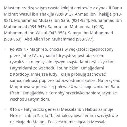
Miastem rządzą w tym czasie kolejni emirowie z dynastii Banu
Midrar: Wasul ibn Thakijja (909-913), Ahmad ibn Thakijja (913-
921), Muhammad Mutazz ibn Sanu (921-934), Muhammad ibn
Muhammad (934-943), Samgu ibn Muhammad (943),
Muhammad ibn Wasul (943-958), Samgu ibn Muhammad
(958-963) i Abd Allah ibn Muhammad (963-977).
Po 909 r. - Maghreb, chociaż w większości zjednoczony
przez Jahję IV z dynastii Idrysydów, jest obszarem
rywalizacji między silniejszymi sąsiadami czyli szyickimi
Fatymidami ze wschodu i sunnickimi Omajjadami
z Kordoby. Mniejsze ludy i kraje próbują zachować
samodzielność poprzez odpowiednie sojusze. Na przykład
Maghrawa w pierwszej połowie X w. są sojusznikami Banu
Ifran i Omajjadów z Kordoby przeciwko napierającym ze
wschodu Fatymidom.
916 r. - Fatymidzki generał Messala ibn Habus zajmuje
Nekor i zabija Sa’ida II. Jednak synowie emira szczęśliwie
uciekają do Malagi. Po sześciu miesiącach Messala