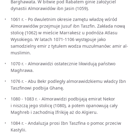
Barghawata. W bitwie pod Rabatem ginie założyciel
dynastii Almorawidów ibn Jasin (1059).
1061 r. - Po dwuletnim okresie zamętu władzę wśród
Almorawidów przejmuje Jusuf ibn Taszfin. Zakłada nową
stolicę (1062) w mieście Marrakesz u podnóża Atlasu
Wysokiego. W latach 1071-1106 występuje jako
samodzielny emir z tytułem wodza muzułmanów: amir al-
muslimin.
1070 r. - Almorawidzi ostatecznie likwidują państwo
Maghrawa.
1076 r. - Abu Bekr podległy almorawidzkiemu władcy Ibn
Taszfinowi podbija Ghanę.
1080 - 1083 r. - Almorawidzi podbijają emirat Nekor
i niszczą jego stolicę (1080), a potem opanowują cały
Maghreb i zachodnią Ifrikiję aż do Algieru.
1084 r. - Andaluzja prosi Ibn Taszfina o pomoc przeciw
Kastylii.