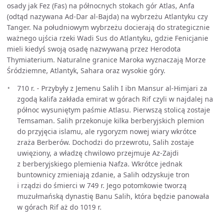
osady jak Fez (Fas) na północnych stokach gór Atlas, Anfa
(odtąd nazywana Ad-Dar al-Bajda) na wybrzeżu Atlantyku czy
Tanger. Na południowym wybrzeżu docierają do strategicznie
ważnego ujścia rzeki Wadi Sus do Atlantyku, gdzie Fenicjanie
mieli kiedyś swoją osadę nazwywaną przez Herodota
Thymiaterium. Naturalne granice Maroka wyznaczają Morze
Śródziemne, Atlantyk, Sahara oraz wysokie góry.
710 r. - Przybyły z Jemenu Salih I ibn Mansur al-Himjari za
zgodą kalifa zakłada emirat w górach Rif czyli w najdalej na
północ wysuniętym paśmie Atlasu. Pierwszą stolicą zostaje
Temsaman. Salih przekonuje kilka berberyjskich plemion
do przyjęcia islamu, ale rygoryzm nowej wiary wkrótce
zraża Berberów. Dochodzi do przewrotu, Salih zostaje
uwięziony, a władzę chwilowo przejmuje Az-Zajdi
z berberyjskiego plemienia Nafza. Wkrótce jednak
buntownicy zmieniają zdanie, a Salih odzyskuje tron
i rządzi do śmierci w 749 r. Jego potomkowie tworzą
muzułmańską dynastię Banu Salih, która będzie panowała
w górach Rif aż do 1019 r.