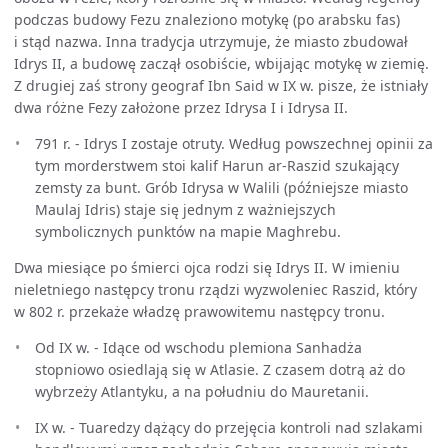
podczas budowy Fezu znaleziono motykę (po arabsku fas)
i stąd nazwa. Inna tradycja utrzymuje, że miasto zbudował
Idrys II, a budowę zaczął osobiście, wbijając motykę w ziemię.
Z drugiej zaś strony geograf Ibn Said w IX w. pisze, że istniały
dwa różne Fezy założone przez Idrysa I i Idrysa II.
791 r. - Idrys I zostaje otruty. Według powszechnej opinii za
tym morderstwem stoi kalif Harun ar-Raszid szukający
zemsty za bunt. Grób Idrysa w Walili (późniejsze miasto
Maulaj Idris) staje się jednym z ważniejszych
symbolicznych punktów na mapie Maghrebu.
Dwa miesiące po śmierci ojca rodzi się Idrys II. W imieniu
nieletniego następcy tronu rządzi wyzwoleniec Raszid, który
w 802 r. przekaże władzę prawowitemu następcy tronu.
Od IX w. - Idące od wschodu plemiona Sanhadża
stopniowo osiedlają się w Atlasie. Z czasem dotrą aż do
wybrzeży Atlantyku, a na południu do Mauretanii.
IX w. - Tuaredzy dążący do przejęcia kontroli nad szlakami