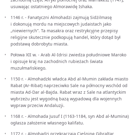
usuwając ostatniego Almorawidę Ishaka.
1146 r. - Fanatyczni Almohadzi zajmują Sidżilmasę
i dokonują mordu na miejscowych judaistach jako
„niewiernych”. Ta masakra oraz restrykcyjne przepisy
religijne skutecznie podkopują handel, który dotąd był
podstawą dobrobytu miasta.
Połowa XII w. - Arab Al-Idrisi zwiedza południowe Maroko
i opisuje kraj na zachodnich rubieżach świata
muzułmańskiego.
1150 r. - Almohadzki władca Abd al-Mumin zakłada miasto
Rabat (Ar-Ribat) naprzeciwko Sale na północny wschód od
miasta Ad-Dar al-Bajda. Rabat wraz z Sale na atlantyckim
wybrzeżu jest wygodną bazą wypadową dla wojennych
wypraw przeciw Andaluzji.
1168 r. - Almohada Jusuf I (1163-1184, syn Abd al-Mumina)
ogłasza założenie własnego kalifatu.
1172 r. - Almohadzi przekraczają Cieśninę Gibraltar