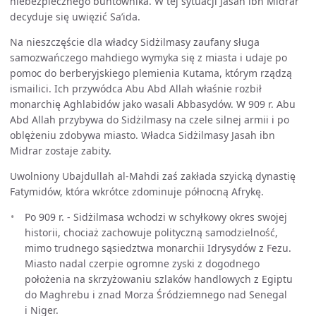
niebezpiecznego buntownika. W tej sytuacji Jasah ibn Midrar
decyduje się uwięzić Sa’ida.
Na nieszczęście dla władcy Sidżilmasy zaufany sługa
samozwańczego mahdiego wymyka się z miasta i udaje po
pomoc do berberyjskiego plemienia Kutama, którym rządzą
ismailici. Ich przywódca Abu Abd Allah właśnie rozbił
monarchię Aghlabidów jako wasali Abbasydów. W 909 r. Abu
Abd Allah przybywa do Sidżilmasy na czele silnej armii i po
oblężeniu zdobywa miasto. Władca Sidżilmasy Jasah ibn
Midrar zostaje zabity.
Uwolniony Ubajdullah al-Mahdi zaś zakłada szyicką dynastię
Fatymidów, która wkrótce zdominuje północną Afrykę.
Po 909 r. - Sidżilmasa wchodzi w schyłkowy okres swojej
historii, chociaż zachowuje polityczną samodzielność,
mimo trudnego sąsiedztwa monarchii Idrysydów z Fezu.
Miasto nadal czerpie ogromne zyski z dogodnego
położenia na skrzyżowaniu szlaków handlowych z Egiptu
do Maghrebu i znad Morza Śródziemnego nad Senegal
i Niger.