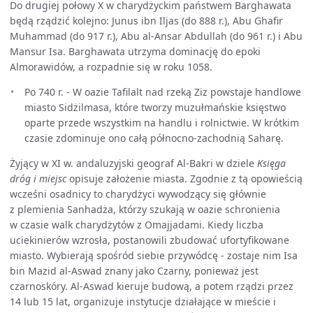
Do drugiej połowy X w charydżyckim państwem Barghawata
będą rządzić kolejno: Junus ibn Iljas (do 888 r.), Abu Ghafir
Muhammad (do 917 r.), Abu al-Ansar Abdullah (do 961 r.) i Abu
Mansur Isa. Barghawata utrzyma dominację do epoki
Almorawidów, a rozpadnie się w roku 1058.
Po 740 r. - W oazie Tafilalt nad rzeką Ziz powstaje handlowe
miasto Sidżilmasa, które tworzy muzułmańskie księstwo
oparte przede wszystkim na handlu i rolnictwie. W krótkim
czasie zdominuje ono całą północno-zachodnią Saharę.
Żyjący w XI w. andaluzyjski geograf Al-Bakri w dziele
Księga
dróg i miejsc
opisuje założenie miasta. Zgodnie z tą opowieścią
wcześni osadnicy to charydżyci wywodzący się głównie
z plemienia Sanhadża, którzy szukają w oazie schronienia
w czasie walk charydżytów z Omajjadami. Kiedy liczba
uciekinierów wzrosła, postanowili zbudować ufortyfikowane
miasto. Wybierają spośród siebie przywódcę - zostaje nim Isa
bin Mazid al-Aswad znany jako Czarny, ponieważ jest
czarnoskóry. Al-Aswad kieruje budową, a potem rządzi przez
14 lub 15 lat, organizuje instytucje działające w mieście i