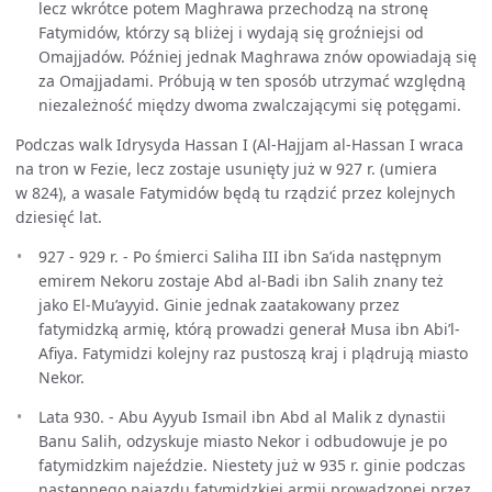
lecz wkrótce potem Maghrawa przechodzą na stronę
Fatymidów, którzy są bliżej i wydają się groźniejsi od
Omajjadów. Później jednak Maghrawa znów opowiadają się
za Omajjadami. Próbują w ten sposób utrzymać względną
niezależność między dwoma zwalczającymi się potęgami.
Podczas walk Idrysyda Hassan I (Al-Hajjam al-Hassan I wraca
na tron w Fezie, lecz zostaje usunięty już w 927 r. (umiera
w 824), a wasale Fatymidów będą tu rządzić przez kolejnych
dziesięć lat.
927 - 929 r. - Po śmierci Saliha III ibn Sa’ida następnym
emirem Nekoru zostaje Abd al-Badi ibn Salih znany też
jako El-Mu’ayyid. Ginie jednak zaatakowany przez
fatymidzką armię, którą prowadzi generał Musa ibn Abi’l-
Afiya. Fatymidzi kolejny raz pustoszą kraj i plądrują miasto
Nekor.
Lata 930. - Abu Ayyub Ismail ibn Abd al Malik z dynastii
Banu Salih, odzyskuje miasto Nekor i odbudowuje je po
fatymidzkim najeździe. Niestety już w 935 r. ginie podczas
następnego najazdu fatymidzkiej armii prowadzonej przez