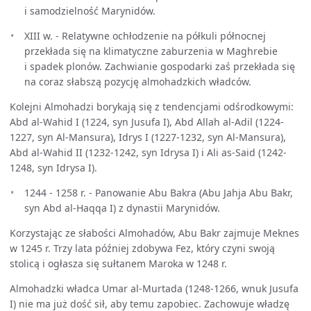
i samodzielność Marynidów.
XIII w. - Relatywne ochłodzenie na półkuli północnej
przekłada się na klimatyczne zaburzenia w Maghrebie
i spadek plonów. Zachwianie gospodarki zaś przekłada się
na coraz słabszą pozycję almohadzkich władców.
Kolejni Almohadzi borykają się z tendencjami odśrodkowymi:
Abd al-Wahid I (1224, syn Jusufa I), Abd Allah al-Adil (1224-
1227, syn Al-Mansura), Idrys I (1227-1232, syn Al-Mansura),
Abd al-Wahid II (1232-1242, syn Idrysa I) i Ali as-Said (1242-
1248, syn Idrysa I).
1244 - 1258 r. - Panowanie Abu Bakra (Abu Jahja Abu Bakr,
syn Abd al-Haqqa I) z dynastii Marynidów.
Korzystając ze słabości Almohadów, Abu Bakr zajmuje Meknes
w 1245 r. Trzy lata później zdobywa Fez, który czyni swoją
stolicą i ogłasza się sułtanem Maroka w 1248 r.
Almohadzki władca Umar al-Murtada (1248-1266, wnuk Jusufa
I) nie ma już dość sił, aby temu zapobiec. Zachowuje władzę