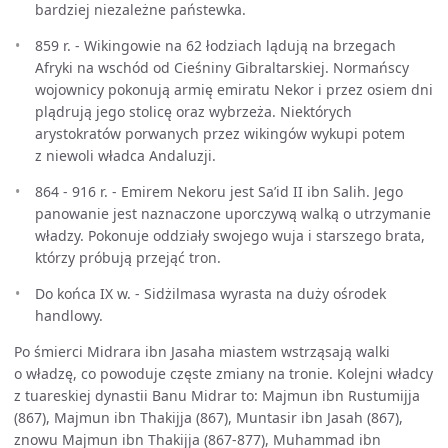
bardziej niezależne państewka.
859 r. - Wikingowie na 62 łodziach lądują na brzegach
Afryki na wschód od Cieśniny Gibraltarskiej. Normańscy
wojownicy pokonują armię emiratu Nekor i przez osiem dni
plądrują jego stolicę oraz wybrzeża. Niektórych
arystokratów porwanych przez wikingów wykupi potem
z niewoli władca Andaluzji.
864 - 916 r. - Emirem Nekoru jest Sa’id II ibn Salih. Jego
panowanie jest naznaczone uporczywą walką o utrzymanie
władzy. Pokonuje oddziały swojego wuja i starszego brata,
którzy próbują przejąć tron.
Do końca IX w. - Sidżilmasa wyrasta na duży ośrodek
handlowy.
Po śmierci Midrara ibn Jasaha miastem wstrząsają walki
o władzę, co powoduje częste zmiany na tronie. Kolejni władcy
z tuareskiej dynastii Banu Midrar to: Majmun ibn Rustumijja
(867), Majmun ibn Thakijja (867), Muntasir ibn Jasah (867),
znowu Majmun ibn Thakijja (867-877), Muhammad ibn