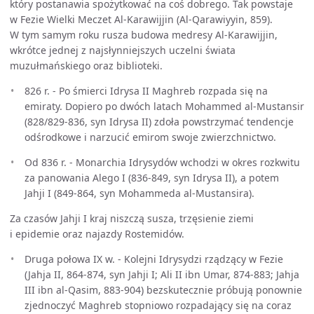
który postanawia spożytkować na coś dobrego. Tak powstaje
w Fezie Wielki Meczet Al-Karawijjin (Al-Qarawiyyin, 859).
W tym samym roku rusza budowa medresy Al-Karawijjin,
wkrótce jednej z najsłynniejszych uczelni świata
muzułmańskiego oraz biblioteki.
826 r. - Po śmierci Idrysa II Maghreb rozpada się na
emiraty. Dopiero po dwóch latach Mohammed al-Mustansir
(828/829-836, syn Idrysa II) zdoła powstrzymać tendencje
odśrodkowe i narzucić emirom swoje zwierzchnictwo.
Od 836 r. - Monarchia Idrysydów wchodzi w okres rozkwitu
za panowania Alego I (836-849, syn Idrysa II), a potem
Jahji I (849-864, syn Mohammeda al-Mustansira).
Za czasów Jahji I kraj niszczą susza, trzęsienie ziemi
i epidemie oraz najazdy Rostemidów.
Druga połowa IX w. - Kolejni Idrysydzi rządzący w Fezie
(Jahja II, 864-874, syn Jahji I; Ali II ibn Umar, 874-883; Jahja
III ibn al-Qasim, 883-904) bezskutecznie próbują ponownie
zjednoczyć Maghreb stopniowo rozpadający się na coraz