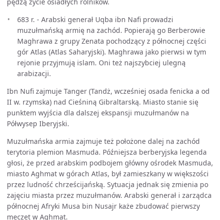
pędzą życie osiadłych rolników.
683 r. - Arabski generał Uqba ibn Nafi prowadzi
muzułmańską armię na zachód. Popierają go Berberowie
Maghrawa z grupy Zenata pochodzący z północnej części
gór Atlas (Atlas Saharyjski). Maghrawa jako pierwsi w tym
rejonie przyjmują islam. Oni też najszybciej ulegną
arabizacji.
Ibn Nufi zajmuje Tanger (Tandż, wcześniej osada fenicka a od
II w. rzymska) nad Cieśniną Gibraltarską. Miasto stanie się
punktem wyjścia dla dalszej ekspansji muzułmanów na
Półwysep Iberyjski.
Muzułmańska armia zajmuje też położone dalej na zachód
terytoria plemion Masmuda. Późniejsza berberyjska legenda
głosi, że przed arabskim podbojem główny ośrodek Masmuda,
miasto Aghmat w górach Atlas, był zamieszkany w większości
przez ludność chrześcijańską. Sytuacja jednak się zmienia po
zajęciu miasta przez muzułmanów. Arabski generał i zarządca
północnej Afryki Musa bin Nusajr każe zbudować pierwszy
meczet w Aghmat.