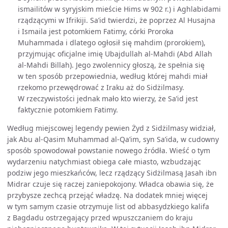
ismailitów w syryjskim mieście Hims w 902 r.) i Aghlabidami
rządzącymi w Ifrikiji. Sa’id twierdzi, że poprzez Al Husajna
i Ismaila jest potomkiem Fatimy, córki Proroka
Muhammada i dlatego ogłosił się mahdim (prorokiem),
przyjmując oficjalne imię Ubajdullah al-Mahdi (Abd Allah
al-Mahdi Billah). Jego zwolennicy głoszą, że spełnia się
w ten sposób przepowiednia, według której mahdi miał
rzekomo przewędrować z Iraku aż do Sidżilmasy.
W rzeczywistości jednak mało kto wierzy, że Sa’id jest
faktycznie potomkiem Fatimy.
Według miejscowej legendy pewien Żyd z Sidżilmasy widział,
jak Abu al-Qasim Muhammad al-Qa’im, syn Sa’ida, w cudowny
sposób spowodował powstanie nowego źródła. Wieść o tym
wydarzeniu natychmiast obiega całe miasto, wzbudzając
podziw jego mieszkańców, lecz rządzący Sidżilmasą Jasah ibn
Midrar czuje się raczej zaniepokojony. Władca obawia się, że
przybysze zechcą przejąć władzę. Na dodatek mniej więcej
w tym samym czasie otrzymuje list od abbasydzkiego kalifa
z Bagdadu ostrzegający przed wpuszczaniem do kraju