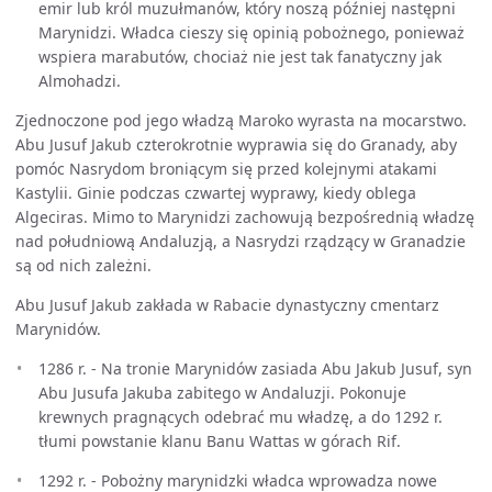
emir lub król muzułmanów, który noszą później następni
Marynidzi. Władca cieszy się opinią pobożnego, ponieważ
wspiera marabutów, chociaż nie jest tak fanatyczny jak
Almohadzi.
Zjednoczone pod jego władzą Maroko wyrasta na mocarstwo.
Abu Jusuf Jakub czterokrotnie wyprawia się do Granady, aby
pomóc Nasrydom broniącym się przed kolejnymi atakami
Kastylii. Ginie podczas czwartej wyprawy, kiedy oblega
Algeciras. Mimo to Marynidzi zachowują bezpośrednią władzę
nad południową Andaluzją, a Nasrydzi rządzący w Granadzie
są od nich zależni.
Abu Jusuf Jakub zakłada w Rabacie dynastyczny cmentarz
Marynidów.
1286 r. - Na tronie Marynidów zasiada Abu Jakub Jusuf, syn
Abu Jusufa Jakuba zabitego w Andaluzji. Pokonuje
krewnych pragnących odebrać mu władzę, a do 1292 r.
tłumi powstanie klanu Banu Wattas w górach Rif.
1292 r. - Pobożny marynidzki władca wprowadza nowe