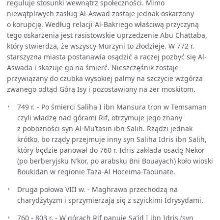
reguluje stosunki wewnątrz społeczności. Mimo
niewątpliwych zasług Al-Aswad zostaje jednak oskarżony
o korupcję. Według relacji Al-Bakriego właściwą przyczyną
tego oskarżenia jest rasistowskie uprzedzenie Abu Chattaba,
który stwierdza, że wszyscy Murzyni to złodzieje. W 772 r.
starszyzna miasta postanawia osądzić a raczej pozbyć się Al-
Aswada i skazuje go na śmierć. Nieszczęśnik zostaje
przywiązany do czubka wysokiej palmy na szczycie wzgórza
zwanego odtąd Górą Isy i pozostawiony na żer moskitom.
749 r. - Po śmierci Saliha I ibn Mansura tron w Temsaman
czyli władzę nad górami Rif, otrzymuje jego znany
z pobożności syn Al-Mu’tasin ibn Salih. Rządzi jednak
krótko, bo rządy przejmuje inny syn Saliha Idris ibn Salih,
który będzie panował do 760 r. Idris zakłada osadę Nekor
(po berberyjsku N’kor, po arabsku Bni Bouayach) koło wioski
Boukidan w regionie Taza-Al Hoceima-Taounate.
Druga połowa VIII w. - Maghrawa przechodzą na
charydżytyzm i sprzymierzają się z szyickimi Idrysydami.
760 - 803 r. - W górach Rif panuje Sa’id I ibn Idris (syn