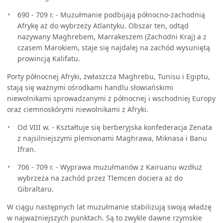
690 - 709 r. - Muzułmanie podbijają północno-zachodnią
Afrykę aż do wybrzeży Atlantyku. Obszar ten, odtąd
nazywany Maghrebem, Marrakeszem (Zachodni Kraj) a z
czasem Marokiem, staje się najdalej na zachód wysuniętą
prowincją Kalifatu.
Porty północnej Afryki, zwłaszcza Maghrebu, Tunisu i Egiptu,
stają się ważnymi ośrodkami handlu słowiańskimi
niewolnikami sprowadzanymi z północnej i wschodniej Europy
oraz ciemnoskórymi niewolnikami z Afryki.
Od VIII w. - Kształtuje się berberyjska konfederacja Zenata
z najsilniejszymi plemionami Maghrawa, Miknasa i Banu
Ifran.
706 - 709 r. - Wyprawa muzułmanów z Kairuanu wzdłuż
wybrzeża na zachód przez Tlemcen dociera aż do
Gibraltaru.
W ciągu następnych lat muzułmanie stabilizują swoją władzę
w najważniejszych punktach. Są to zwykle dawne rzymskie