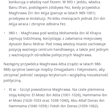
konkurują o władzę nad Fezem. W 993 r. Jeddu, władca
Banu Ifran, podstępem zdobywa Fez, kiedy przywódca
Maghrawa Ziri ibn Atijja (panuje w latach 989-1001)
przebywa w Andaluzji. Po kilku miesiącach jednak Ziri ibn
Atijja wraca i zbrojnie odbiera Fez.
980 r. - Maghrawa pod wodzą Mohameda ibn Al Khajra
zajmują Sidżilmasę, korzystając z załamania miejscowej
dynastii Banu Midrar. Pod nową władzą miasto zachowuje
pozycję ważnego centrum handlowego, a także jest jednym
z ważniejszych ośrodków politycznych Maghrawa.
Następny przywódca Maghrawa Attia (rządzi w latach 986-
988) sprytnie lawiruje między Omajjadami i Fatymidami, aby
utrzymać jedność swojego terytorium i względną niezależność
polityczną.
XI w. - Szczyt powodzenia Maghrawa. Na czele plemienia
stoją kolejno: El-Moez ibn Attia (1001-1026), Hammama ibn
el-Moez (1026-1033 oraz 1038-1040), Abu Attaf Donas ibn
Hammama (1040-1059) i Fotoh ibn Donas (1059-1062).