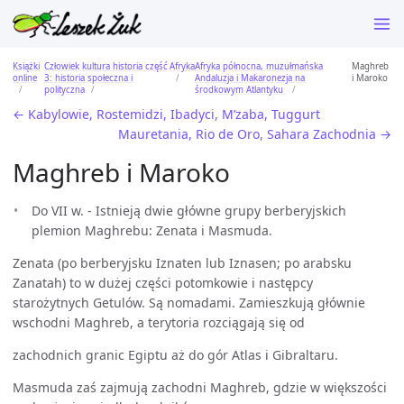
Książki
Człowiek kultura historia część
Afryka
Afryka północna, muzułmańska
Maghreb
online
3: historia społeczna i
Andaluzja i Makaronezja na
i Maroko
polityczna
środkowym Atlantyku
← Kabylowie, Rostemidzi, Ibadyci, M’zaba, Tuggurt
Mauretania, Rio de Oro, Sahara Zachodnia →
Maghreb i Maroko
Do VII w. - Istnieją dwie główne grupy berberyjskich
plemion Maghrebu: Zenata i Masmuda.
Zenata (po berberyjsku Iznaten lub Iznasen; po arabsku
Zanatah) to w dużej części potomkowie i następcy
starożytnych Getulów. Są nomadami. Zamieszkują głównie
wschodni Maghreb, a terytoria rozciągają się od
zachodnich granic Egiptu aż do gór Atlas i Gibraltaru.
Masmuda zaś zajmują zachodni Maghreb, gdzie w większości