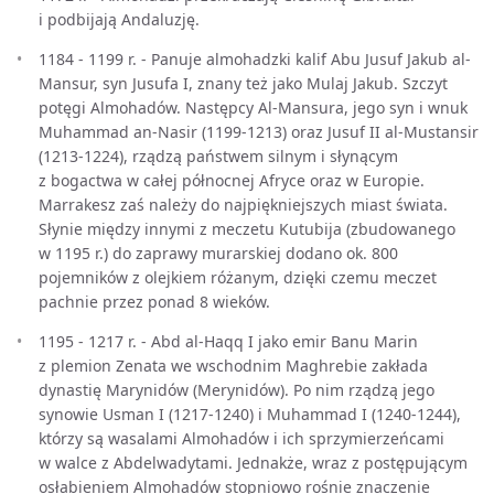
i podbijają Andaluzję.
1184 - 1199 r. - Panuje almohadzki kalif Abu Jusuf Jakub al-
Mansur, syn Jusufa I, znany też jako Mulaj Jakub. Szczyt
potęgi Almohadów. Następcy Al-Mansura, jego syn i wnuk
Muhammad an-Nasir (1199-1213) oraz Jusuf II al-Mustansir
(1213-1224), rządzą państwem silnym i słynącym
z bogactwa w całej północnej Afryce oraz w Europie.
Marrakesz zaś należy do najpiękniejszych miast świata.
Słynie między innymi z meczetu Kutubija (zbudowanego
w 1195 r.) do zaprawy murarskiej dodano ok. 800
pojemników z olejkiem różanym, dzięki czemu meczet
pachnie przez ponad 8 wieków.
1195 - 1217 r. - Abd al-Haqq I jako emir Banu Marin
z plemion Zenata we wschodnim Maghrebie zakłada
dynastię Marynidów (Merynidów). Po nim rządzą jego
synowie Usman I (1217-1240) i Muhammad I (1240-1244),
którzy są wasalami Almohadów i ich sprzymierzeńcami
w walce z Abdelwadytami. Jednakże, wraz z postępującym
osłabieniem Almohadów stopniowo rośnie znaczenie