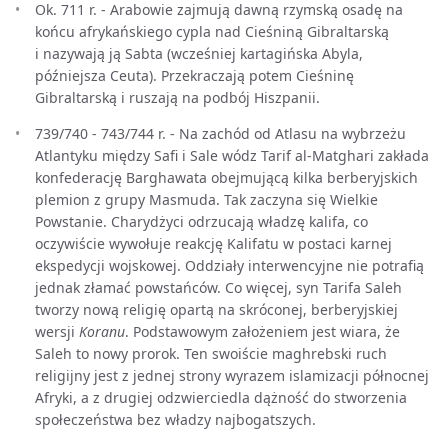
Ok. 711 r. - Arabowie zajmują dawną rzymską osadę na
końcu afrykańskiego cypla nad Cieśniną Gibraltarską
i nazywają ją Sabta (wcześniej kartagińska Abyla,
późniejsza Ceuta). Przekraczają potem Cieśninę
Gibraltarską i ruszają na podbój Hiszpanii.
739/740 - 743/744 r. - Na zachód od Atlasu na wybrzeżu
Atlantyku między Safi i Sale wódz Tarif al-Matghari zakłada
konfederację Barghawata obejmującą kilka berberyjskich
plemion z grupy Masmuda. Tak zaczyna się Wielkie
Powstanie. Charydżyci odrzucają władzę kalifa, co
oczywiście wywołuje reakcję Kalifatu w postaci karnej
ekspedycji wojskowej. Oddziały interwencyjne nie potrafią
jednak złamać powstańców. Co więcej, syn Tarifa Saleh
tworzy nową religię opartą na skróconej, berberyjskiej
wersji
Koranu
. Podstawowym założeniem jest wiara, że
Saleh to nowy prorok. Ten swoiście maghrebski ruch
religijny jest z jednej strony wyrazem islamizacji północnej
Afryki, a z drugiej odzwierciedla dążność do stworzenia
społeczeństwa bez władzy najbogatszych.