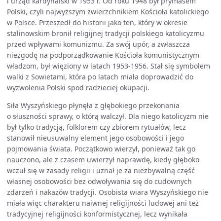
i urząd kardynalski w 1953 r. Od roku 1948 był prymasem
Polski, czyli najwyższym zwierzchnikiem Kościoła katolickiego
w Polsce. Przeszedł do historii jako ten, który w okresie
stalinowskim bronił religijnej tradycji polskiego katolicyzmu
przed wpływami komunizmu. Za swój upór, a zwłaszcza
niezgodę na podporządkowanie Kościoła komunistycznym
władzom, był więziony w latach 1953-1956. Stał się symbolem
walki z Sowietami, która po latach miała doprowadzić do
wyzwolenia Polski spod radzieciej okupacji.
Siła Wyszyńskiego płynęła z głębokiego przekonania
o słuszności sprawy, o którą walczył. Dla niego katolicyzm nie
był tylko tradycją, folklorem czy zbiorem rytuałów, lecz
stanowił nieusuwalny element jego osobowości i jego
pojmowania świata. Początkowo wierzył, ponieważ tak go
nauczono, ale z czasem uwierzył naprawdę, kiedy głęboko
wczuł się w zasady religii i uznał je za niezbywalną część
własnej osobowości bez odwoływania się do cudownych
zdarzeń i nakazów tradycji. Osobista wiara Wyszyńskiego nie
miała więc charakteru naiwnej religijności ludowej ani też
tradycyjnej religijności konformistycznej, lecz wynikała