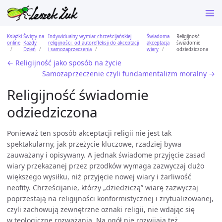
Książki
Święty na
Indywidualny wymiar chrześcijańskiej
Świadoma
Religijność
online
Każdy
religijności: od autorefleksji do akceptacji
akceptacja
świadomie
Dzień
i samozaprzeczenia
wiary
odziedziczona
← Religijność jako sposób na życie
Samozaprzeczenie czyli fundamentalizm moralny →
Religijność świadomie
odziedziczona
Ponieważ ten sposób akceptacji religii nie jest tak
spektakularny, jak przeżycie kluczowe, rzadziej bywa
zauważany i opisywany. A jednak świadome przyjęcie zasad
wiary przekazanej przez przodków wymaga zazwyczaj dużo
większego wysiłku, niż przyjęcie nowej wiary i żarliwość
neofity. Chrześcijanie, którzy „dziedziczą” wiarę zazwyczaj
poprzestają na religijności konformistycznej i zrytualizowanej,
czyli zachowują zewnętrzne oznaki religii, nie wdając się
w teologiczne rozważania. Na ogół nie rozwijają też