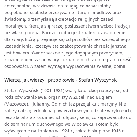
emocjonalnej wrażliwości na religię, co oznaczałoby
pogłębione, osobiste przeżywanie liturgii i modlitwy oraz
świadomą, przemyślaną akceptację religijnych zasad
moralnych. Kierują się raczej posłuszeństwem wobec tradycji
niż własną oceną. Bardzo trudno jest znaleźć uzasadnienie
dla wiary, którą przejmuje się od przodków bez szczególnego
uzasadnienia. Rzeczywiste zaakceptowanie chrześcijaństwa
jest bowiem równoznaczne z jego dogłębnym przeżyciem,
zrozumieniem zasad wiary i uznaniem ich za integralną część
osobowości. A zatem wymaga wypracowania własnej opinii.
Wierzę, jak wierzyli przodkowie - Stefan Wyszyński
Stefan Wyszyński (1901-1981) wiary katolickiej nauczył się od
rodziców Stanisława, organisty w Zuzeli nad Bugiem
(Mazowsze), i Julianny. Od nich też przejął kult maryjny. Nie
zatrzymał się jednak na powierzchownym udziale w rytuałach,
lecz starał się zrozumieć ich głębszy sens, co zaprowadziło go
do seminarium duchownego we Włocławku. Potem było
wyświęcenie na kapłana w 1924 r., sakra biskupia w 1946 r.