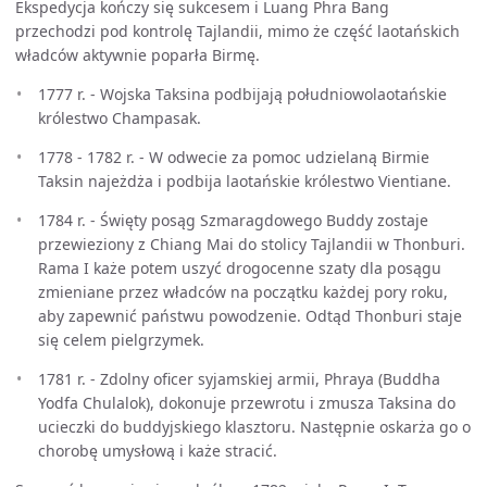
Ekspedycja kończy się sukcesem i Luang Phra Bang
przechodzi pod kontrolę Tajlandii, mimo że część laotańskich
władców aktywnie poparła Birmę.
1777 r. - Wojska Taksina podbijają południowolaotańskie
królestwo Champasak.
1778 - 1782 r. - W odwecie za pomoc udzielaną Birmie
Taksin najeżdża i podbija laotańskie królestwo Vientiane.
1784 r. - Święty posąg Szmaragdowego Buddy zostaje
przewieziony z Chiang Mai do stolicy Tajlandii w Thonburi.
Rama I każe potem uszyć drogocenne szaty dla posągu
zmieniane przez władców na początku każdej pory roku,
aby zapewnić państwu powodzenie. Odtąd Thonburi staje
się celem pielgrzymek.
1781 r. - Zdolny oficer syjamskiej armii, Phraya (Buddha
Yodfa Chulalok), dokonuje przewrotu i zmusza Taksina do
ucieczki do buddyjskiego klasztoru. Następnie oskarża go o
chorobę umysłową i każe stracić.