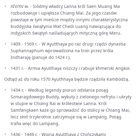
XIV/XV w. - Siódmy władcy Lanna król Saen Muang Ma
rozbudowuje i upiększa Chiang Mai. Za jego czasów
powstaje w tym mieście między innymi charakterystyczna
buddyjska świątynia Wat Chedi Luang nawiązująca do
indyjskich świątyń naśladujących mityczną górę Meru.
1409 - 1569 r. - W Ayutthaya po raz drugi rządzi dynastia
Suphannaphum wprowadzona na tron przez króla
Indharaję (panuje do 1424 r.).
1431 r. - Armia Ayutthaya niszczy i rabuje khmerski Angkor.
Odtąd aż do roku 1570 Ayuthhaya będzie rządziła Kambodżą.
1434 r. - Według legendy piorun odsłania posąg
Szmaragdowego Buddy, wykuty z zielonego nefrytu i ukryty
w stupie w Chiang Rai w królestwie Lanna. Król
Samfangkaen każe go sprowadzić do stolicy w Chiang Mai,
lecz słoń trzykrotnie zatrzymuje się w Lampang. Posąg
trafia więc do Lampang.
1436 - 1449 r. - Wojna Ayutthaya z Chińczykami