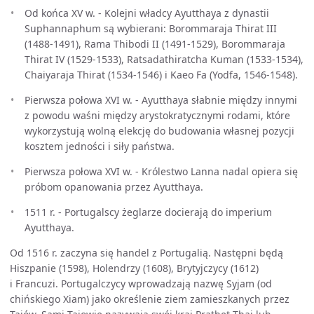
Od końca XV w. - Kolejni władcy Ayutthaya z dynastii
Suphannaphum są wybierani: Borommaraja Thirat III
(1488-1491), Rama Thibodi II (1491-1529), Borommaraja
Thirat IV (1529-1533), Ratsadathiratcha Kuman (1533-1534),
Chaiyaraja Thirat (1534-1546) i Kaeo Fa (Yodfa, 1546-1548).
Pierwsza połowa XVI w. - Ayutthaya słabnie między innymi
z powodu waśni między arystokratycznymi rodami, które
wykorzystują wolną elekcję do budowania własnej pozycji
kosztem jedności i siły państwa.
Pierwsza połowa XVI w. - Królestwo Lanna nadal opiera się
próbom opanowania przez Ayutthaya.
1511 r. - Portugalscy żeglarze docierają do imperium
Ayutthaya.
Od 1516 r. zaczyna się handel z Portugalią. Następni będą
Hiszpanie (1598), Holendrzy (1608), Brytyjczycy (1612)
i Francuzi. Portugalczycy wprowadzają nazwę Syjam (od
chińskiego Xiam) jako określenie ziem zamieszkanych przez