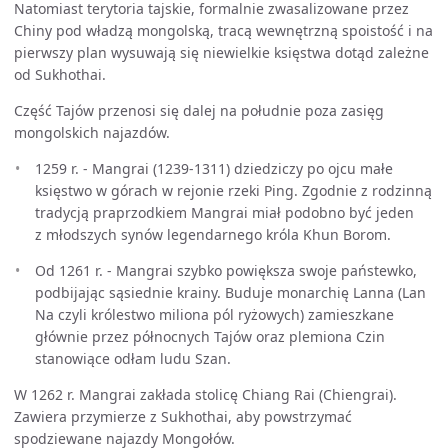
Natomiast terytoria tajskie, formalnie zwasalizowane przez
Chiny pod władzą mongolską, tracą wewnętrzną spoistość i na
pierwszy plan wysuwają się niewielkie księstwa dotąd zależne
od Sukhothai.
Część Tajów przenosi się dalej na południe poza zasięg
mongolskich najazdów.
1259 r. - Mangrai (1239-1311) dziedziczy po ojcu małe
księstwo w górach w rejonie rzeki Ping. Zgodnie z rodzinną
tradycją praprzodkiem Mangrai miał podobno być jeden
z młodszych synów legendarnego króla Khun Borom.
Od 1261 r. - Mangrai szybko powiększa swoje państewko,
podbijając sąsiednie krainy. Buduje monarchię Lanna (Lan
Na czyli królestwo miliona pól ryżowych) zamieszkane
głównie przez północnych Tajów oraz plemiona Czin
stanowiące odłam ludu Szan.
W 1262 r. Mangrai zakłada stolicę Chiang Rai (Chiengrai).
Zawiera przymierze z Sukhothai, aby powstrzymać
spodziewane najazdy Mongołów.