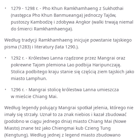
1279 - 1298 r. - Pho Khun Ramkhamhaeng z Sukhothai
(następca Pho Khun Banmueanga) jednoczy Tajów,
pustoszy Kambodżę i zdobywa Angkor (walki trwają niemal
do śmierci Ramkhamhaenga).
Według tradycji Ramkhamhaeng inicjuje powstanie tajskiego
pisma (1283) i literatury (lata 1290.).
1292 r. - Królestwo Lanna rządzone przez Mangrai oraz
pokrewne Tajom plemiona Lao podbija Haripunczaję.
Stolica podbitego kraju stanie się częścią ziem tajskich jako
miasto Lamphun.
1296 r. - Mangrai stolicę królestwa Lanna umieszcza
w mieście Chiang Mai.
Według legendy polujący Mangrai spotkał jelenia, którego nie
imały się strzały. Uznał to za znak niebios i kazał zbudować
(podobno w ciągu jednego dnia) miasto Chiang Mai (Nowe
Miasto) znane też jako Chiengmai kub Czieng Tung
(Kengtung). Według jednej z legend miasto zbudowano