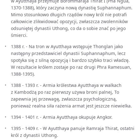
w Ayutthaya przejmuje Borommaraja Thirat I (Pha Ngua,
1370-1388), który zaczyna nową dynastię Suphannaphum.
Mimo stosunkowo długich rządów nowy król nie potrafi
całkowicie zlikwidować opozycji, zwłaszcza zwolenników
odsuniętej dynastii Uthong, co da o sobie znać po jego
śmierci.
1388 r. - Na tron w Ayutthaya wstępuje Thonglan jako
następny przedstawiciel dynastii Suphannaphum, lecz
spotyka się z silną opozycją i bardzo szybko traci władzę.
W rezultacie królem zostaje po raz drugi Phra Ramesuan,
1388-1395).
1388 - 1393 r. - Armia królestwa Ayutthaya w walkach
z Kambodżą po raz pierwszy używa broni palnej, To
zapewnia jej przewagę, zwłaszcza psychologiczną,
ponieważ realna siła rażenia armat jest jeszcze niewielka.
1394 - 1401 r. - Armia Ayutthaya okupuje Angkor.
1395 - 1409 r. - W Ayutthaya panuje Ramraja Thirat, ostatni
król z dynastii Uthong.