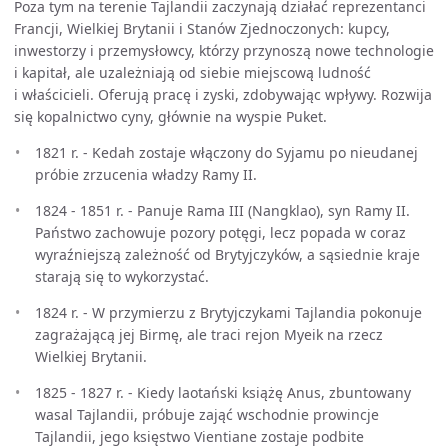
Poza tym na terenie Tajlandii zaczynają działać reprezentanci
Francji, Wielkiej Brytanii i Stanów Zjednoczonych: kupcy,
inwestorzy i przemysłowcy, którzy przynoszą nowe technologie
i kapitał, ale uzależniają od siebie miejscową ludność
i właścicieli. Oferują pracę i zyski, zdobywając wpływy. Rozwija
się kopalnictwo cyny, głównie na wyspie Puket.
1821 r. - Kedah zostaje włączony do Syjamu po nieudanej
próbie zrzucenia władzy Ramy II.
1824 - 1851 r. - Panuje Rama III (Nangklao), syn Ramy II.
Państwo zachowuje pozory potęgi, lecz popada w coraz
wyraźniejszą zależność od Brytyjczyków, a sąsiednie kraje
starają się to wykorzystać.
1824 r. - W przymierzu z Brytyjczykami Tajlandia pokonuje
zagrażającą jej Birmę, ale traci rejon Myeik na rzecz
Wielkiej Brytanii.
1825 - 1827 r. - Kiedy laotański książę Anus, zbuntowany
wasal Tajlandii, próbuje zająć wschodnie prowincje
Tajlandii, jego księstwo Vientiane zostaje podbite