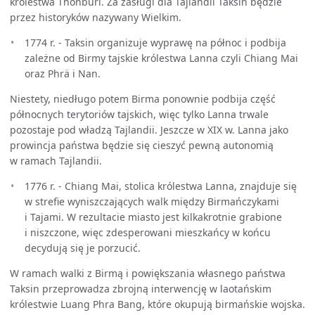
królestwa Thonburi. Za zasługi dla Tajlandii Taksin będzie
przez historyków nazywany Wielkim.
1774 r. - Taksin organizuje wyprawę na północ i podbija
zależne od Birmy tajskie królestwa Lanna czyli Chiang Mai
oraz Phrä i Nan.
Niestety, niedługo potem Birma ponownie podbija część
północnych terytoriów tajskich, więc tylko Lanna trwale
pozostaje pod władzą Tajlandii. Jeszcze w XIX w. Lanna jako
prowincja państwa będzie się cieszyć pewną autonomią
w ramach Tajlandii.
1776 r. - Chiang Mai, stolica królestwa Lanna, znajduje się
w strefie wyniszczających walk między Birmańczykami
i Tajami. W rezultacie miasto jest kilkakrotnie grabione
i niszczone, więc zdesperowani mieszkańcy w końcu
decydują się je porzucić.
W ramach walki z Birmą i powiększania własnego państwa
Taksin przeprowadza zbrojną interwencję w laotańskim
królestwie Luang Phra Bang, które okupują birmańskie wojska.