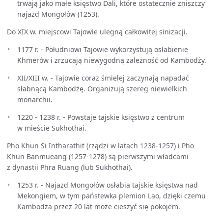
trwają jako małe księstwo Dali, które ostatecznie zniszczy
najazd Mongołów (1253).
Do XIX w. miejscowi Tajowie ulegną całkowitej sinizacji.
1177 r. - Południowi Tajowie wykorzystują osłabienie
Khmerów i zrzucają niewygodną zależność od Kambodży.
XII/XIII w. - Tajowie coraz śmielej zaczynają napadać
słabnącą Kambodżę. Organizują szereg niewielkich
monarchii.
1220 - 1238 r. - Powstaje tajskie księstwo z centrum
w mieście Sukhothai.
Pho Khun Si Intharathit (rządzi w latach 1238-1257) i Pho
Khun Banmueang (1257-1278) są pierwszymi władcami
z dynastii Phra Ruang (lub Sukhothai).
1253 r. - Najazd Mongołów osłabia tajskie księstwa nad
Mekongiem, w tym państewka plemion Lao, dzięki czemu
Kambodża przez 20 lat może cieszyć się pokojem.