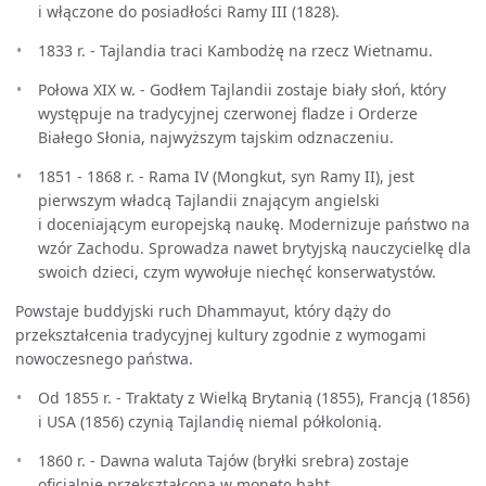
i włączone do posiadłości Ramy III (1828).
1833 r. - Tajlandia traci Kambodżę na rzecz Wietnamu.
Połowa XIX w. - Godłem Tajlandii zostaje biały słoń, który
występuje na tradycyjnej czerwonej fladze i Orderze
Białego Słonia, najwyższym tajskim odznaczeniu.
1851 - 1868 r. - Rama IV (Mongkut, syn Ramy II), jest
pierwszym władcą Tajlandii znającym angielski
i doceniającym europejską naukę. Modernizuje państwo na
wzór Zachodu. Sprowadza nawet brytyjską nauczycielkę dla
swoich dzieci, czym wywołuje niechęć konserwatystów.
Powstaje buddyjski ruch Dhammayut, który dąży do
przekształcenia tradycyjnej kultury zgodnie z wymogami
nowoczesnego państwa.
Od 1855 r. - Traktaty z Wielką Brytanią (1855), Francją (1856)
i USA (1856) czynią Tajlandię niemal półkolonią.
1860 r. - Dawna waluta Tajów (bryłki srebra) zostaje
oficjalnie przekształcona w monetę baht.