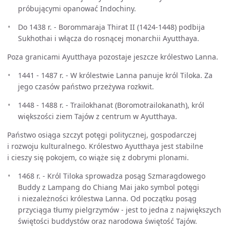
próbującymi opanować Indochiny.
Do 1438 r. - Borommaraja Thirat II (1424-1448) podbija
Sukhothai i włącza do rosnącej monarchii Ayutthaya.
Poza granicami Ayutthaya pozostaje jeszcze królestwo Lanna.
1441 - 1487 r. - W królestwie Lanna panuje król Tiloka. Za
jego czasów państwo przeżywa rozkwit.
1448 - 1488 r. - Trailokhanat (Boromotrailokanath), król
większości ziem Tajów z centrum w Ayutthaya.
Państwo osiąga szczyt potęgi politycznej, gospodarczej
i rozwoju kulturalnego. Królestwo Ayutthaya jest stabilne
i cieszy się pokojem, co wiąże się z dobrymi plonami.
1468 r. - Król Tiloka sprowadza posąg Szmaragdowego
Buddy z Lampang do Chiang Mai jako symbol potęgi
i niezależności królestwa Lanna. Od początku posąg
przyciąga tłumy pielgrzymów - jest to jedna z największych
świętości buddystów oraz narodowa świętość Tajów.