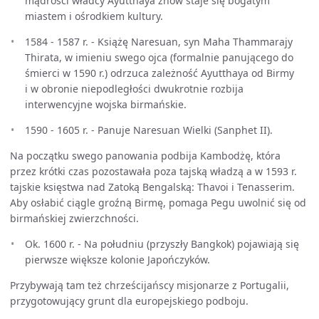
mądrości władcy Ayutthaya znów staje się bogatym
miastem i ośrodkiem kultury.
1584 - 1587 r. - Książę Naresuan, syn Maha Thammarajy
Thirata, w imieniu swego ojca (formalnie panującego do
śmierci w 1590 r.) odrzuca zależność Ayutthaya od Birmy
i w obronie niepodległości dwukrotnie rozbija
interwencyjne wojska birmańskie.
1590 - 1605 r. - Panuje Naresuan Wielki (Sanphet II).
Na początku swego panowania podbija Kambodżę, która
przez krótki czas pozostawała poza tajską władzą a w 1593 r.
tajskie księstwa nad Zatoką Bengalską: Thavoi i Tenasserim.
Aby osłabić ciągle groźną Birmę, pomaga Pegu uwolnić się od
birmańskiej zwierzchności.
Ok. 1600 r. - Na południu (przyszły Bangkok) pojawiają się
pierwsze większe kolonie Japończyków.
Przybywają tam też chrześcijańscy misjonarze z Portugalii,
przygotowujący grunt dla europejskiego podboju.