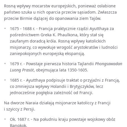
Rosną wpływy mocarstw europejskich, ponieważ osłabione
państwo szuka u nich oparcia przeciw sąsiadom. Zwłaszcza
przeciw Birmie dążącej do opanowania ziem Tajów.
1675 - 1688 r. - Francja praktycznie rządzi Ayutthaya za
pośrednictwem Greka K. Phaulkona, który stał się
zaufanym doradcą króla. Rosną wpływy katolickich
misjonarzy, co wywołuje wrogość arystokratów i ludności
zaniepokojonych europejską ekspansją.
1679 r. - Powstaje pierwsza historia Tajlandii
Phongsawadan
Luong Prasöt
, obejmująca lata 1350-1605.
1685 r. - Ayutthaya podpisuje traktat o przyjaźni z Francją,
co zmniejsza wpływy Holandii i Brytyjczyków, lecz
jednocześnie pogłębia zależność od Francji.
Na dworze Naraia działają misjonarze katoliccy z Francji
i szyiccy z Persji.
Ok. 1687 r. - Na południu kraju powstaje wojskowy obóz
Bangkok.