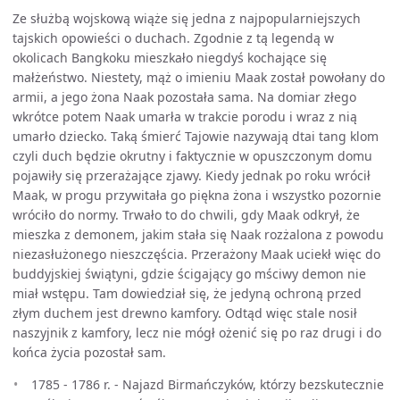
Ze służbą wojskową wiąże się jedna z najpopularniejszych
tajskich opowieści o duchach. Zgodnie z tą legendą w
okolicach Bangkoku mieszkało niegdyś kochające się
małżeństwo. Niestety, mąż o imieniu Maak został powołany do
armii, a jego żona Naak pozostała sama. Na domiar złego
wkrótce potem Naak umarła w trakcie porodu i wraz z nią
umarło dziecko. Taką śmierć Tajowie nazywają dtai tang klom
czyli duch będzie okrutny i faktycznie w opuszczonym domu
pojawiły się przerażające zjawy. Kiedy jednak po roku wrócił
Maak, w progu przywitała go piękna żona i wszystko pozornie
wróciło do normy. Trwało to do chwili, gdy Maak odkrył, że
mieszka z demonem, jakim stała się Naak rozżalona z powodu
niezasłużonego nieszczęścia. Przerażony Maak uciekł więc do
buddyjskiej świątyni, gdzie ścigający go mściwy demon nie
miał wstępu. Tam dowiedział się, że jedyną ochroną przed
złym duchem jest drewno kamfory. Odtąd więc stale nosił
naszyjnik z kamfory, lecz nie mógł ożenić się po raz drugi i do
końca życia pozostał sam.
1785 - 1786 r. - Najazd Birmańczyków, którzy bezskutecznie