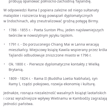
próbują opanować północno-zachodnią Tajlandię.
W odpowiedzi Rama I popiera zależne od niego sułtanaty
malajskie i rozszerza krąg powiązań dyplomatycznych
w Indochinach, aby zneutralizować groźną potęgę Birmy.
1786 - 1855 r. - Poeta Sunton Phu, jeden najsławniejszych
twórców w nowożytnym języku tajskim.
1791 r. - Do porzuconego Chiang Mai w Lanna wracają
mieszkańcy. Miejscowy książę Kawila wspierany przez króla
Tajlandii odbudowuje zniszczone miasto w 1796 r.
Ok. 1800 r. - Pierwsze dyplomatyczne kontakty z Wielką
Brytanią.
1809 - 1824 r. - Rama II (Buddha Loetia Nabhalai), syn
Ramy I, rządzi pokojowo, rozwija ekonomię i kulturę.
Jednakże, rosnąca niezależność wasalnych książąt laotańskich
i coraz wyraźniejsze wpływy Wietnamu w Kambodży zagrażają
jedności państwa.