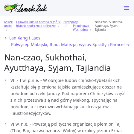
Książki
Człowiek kultura historia część 3:
Eurazja
Azja
Nan-czao, Sukhothai,
online
historia społeczna i polityczna
Południowo-
Ayutthaya, Syjam,
Wschodnia
Tajlandia
← Lan Xang i Laos
Półwysep Malajski, Riau, Malezja, wyspy Spratly i Paracel →
Nan-czao, Sukhothai,
Ayutthaya, Syjam, Tajlandia
VII - I w. p.n.e. - W obrębie ludów chińsko-tybetańskich
kształtują się plemiona tajskie zamieszkujące obszar na
południe od rzeki Jangcy. Pod naporem Chińczyków część
z nich przesuwa się nad górny Mekong, spychając na
południe, a częściowo wchłaniając austroazjatów
i austronezyjczyków.
VI w. n.e. - Powstają polityczne organizacje plemion Taj
(Thai, Bai, nazwa oznacza Wolny) w okolicy jeziora Erhai