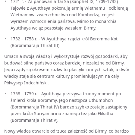
1721 r. - Za panowania Tai Sa (Sanphet IX, 1709-1732)
Tajowie z Ayutthaya pokonują armię Wietnamu i odbierają
Wietnamowi zwierzchnictwo nad Kambodżą, co jest
wyrazem wzmocnienia państwa. Mimo to monarchia
Ayutthaya wciąż pozostaje wasalem Birmy.
1732 - 1758 r. - W Ayutthaya rządzi król Boromma Kot
(Borommaraja Thirat III).
Umacnia swoją władzę i wykorzystuje rozwój gospodarki, aby
budować silne państwo coraz bardziej niezależne od Birmy.
Jego rządy są okresem rozkwitu plastyki i innych sztuk, a dwór
władcy staje się centrum kultury promieniującym na cały
Półwysep Indochiński.
1758 - 1759 r. - Ayutthaya przeżywa trudny moment po
śmierci króla Borommy. Jego następca Uthumphon
(Borommaraja Thirat IV) bardzo szybko zostaje zastąpiony
przez króla Suriyamarina znanego też jako Ekkatha
(Borommaraja Thirat V).
Nowy władca otwarcie odrzuca zależność od Birmy, co bardzo