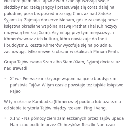
Niektóre plemiona Tajów z Nan-czao opuszczają swoje
siedziby nad rzeką Jangcy i przesuwają się coraz dalej na
południe, poza bezpośredni zasięg Chin, aż nad Zatokę
Syjamską. Zajmują dorzecze Menam, gdzie zakładają nowe
księstwa określane wspólną nazwą Prathet Thai (Chińczycy
nazywają ten kraj Xiam). Asymilują przy tym miejscowych
Khmerów wraz z ich kulturą, która nawiązuje do Indii
i buddyzmu. Reszta Khmerów wycofuje się na południe,
zachowując tylko niewielki obszar w okolicach Phnom Penh.
Grupa Tajów zwana Szan albo Siam (Xiam, Syjam) dociera aż
nad Irawadi.
XI w. - Pierwsze inskrypcje wspominające o buddyjskim
państwie Tajów. W tym czasie powstaje też tajskie księstwo
Pajao.
W tym okresie Kambodża (Khmerowie) podbija lub uzależnia
od siebie terytoria Tajów między rzekami Ping i Vang.
XII w. - Na północy ziem zamieszkanych przez Tajów upada
Nan-czao podbite przez Chińczyków. Resztki Nan-czao