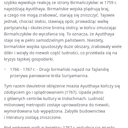
szybko wywołuje reakcję ze strony Birmańczyków: w 1759 r.
najeżdżają Ayutthaya. Birmańskie wojska plądrują kraj,
a czego nie mogą zrabować, starają się zniszczyć. Tajowie
jednak, chociaż słabsi, stawiają opór, prowadząc walkę
partyzancką i skutecznie bronią stolicy, w końcu zmuszając
Birmańczyków do wycofania się. To oznacza, że Ayutthaya
staje się w pełni samodzielnym państwem. Niestety,
birmańskie wojska spustoszyły duże obszary, zrabowały wiele
dóbr i wzięły do niewoli część ludności, co przekłada się na
kryzys tajskiej gospodarki.
1766 - 1767 r. - Drugi birmański najazd na Tajlandię
przerywa panowanie króla Suriyamarina.
Tym razem dwuletnie oblężenie miasta Ayutthaya kończy się
zdobyciem go i splądrowaniem (1767). Upada jedno
z głównych centrów kultury w Indochinach. Ludność
milionowej metropolii zostaje uprowadzona do niewoli,
wymordowana lub wypędzona. Zabytki budownictwa
i literatury zostają zniszczone.
Pod wpływem walk w kwietniu 1767 r. wyludnia się miasto