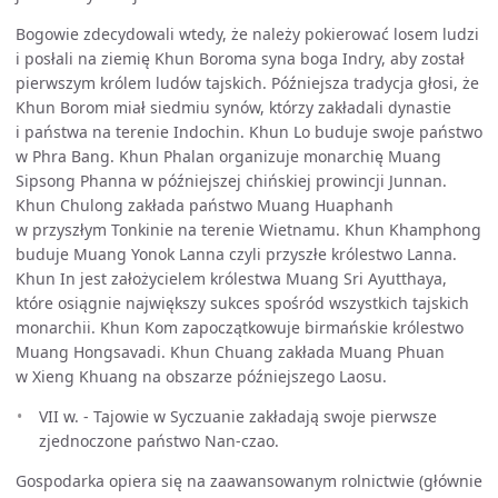
Bogowie zdecydowali wtedy, że należy pokierować losem ludzi
i posłali na ziemię Khun Boroma syna boga Indry, aby został
pierwszym królem ludów tajskich. Późniejsza tradycja głosi, że
Khun Borom miał siedmiu synów, którzy zakładali dynastie
i państwa na terenie Indochin. Khun Lo buduje swoje państwo
w Phra Bang. Khun Phalan organizuje monarchię Muang
Sipsong Phanna w późniejszej chińskiej prowincji Junnan.
Khun Chulong zakłada państwo Muang Huaphanh
w przyszłym Tonkinie na terenie Wietnamu. Khun Khamphong
buduje Muang Yonok Lanna czyli przyszłe królestwo Lanna.
Khun In jest założycielem królestwa Muang Sri Ayutthaya,
które osiągnie największy sukces spośród wszystkich tajskich
monarchii. Khun Kom zapoczątkowuje birmańskie królestwo
Muang Hongsavadi. Khun Chuang zakłada Muang Phuan
w Xieng Khuang na obszarze późniejszego Laosu.
VII w. - Tajowie w Syczuanie zakładają swoje pierwsze
zjednoczone państwo Nan-czao.
Gospodarka opiera się na zaawansowanym rolnictwie (głównie