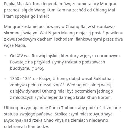
Pępka Miasta). Inna legenda mówi, że umierający Mangrai
przenosi się do Wang Kum Kam na zachód od Chiang Mai
i tam spotyka go śmierć.
Mangrai zostanie pochowany w Chiang Rai w stosunkowo
skromnej świątyni Wat Ngam Muang mającej postać pawilonu
z dwuspadowym dachem i schodami flankowanymi przez dwa
węże Naga.
Od XIV w. - Rozwój tajskiej literatury w języku narodowym.
Powstaje na przykład słynny traktat o podstawach
buddyzmu (1345).
1350 - 1351 r. - Książę Uthong, dotąd wasal Sukhothai,
zdobywa pełną niezależność. Według oficjalnej wersji
dziejów dynastii Uthong miał być potomkiem jednego
z młodszych synów legendarnego króla Khun Borom.
Uthong przyjmuje imię Rama Thibodi, aby podkreślić zmianę
statusu swojego państwa. Stolicą czyni miasto Ayutthaya
(Ayodhya) nad rzeką Chao Phya na ziemiach niedawno
odebranych Kambodży.