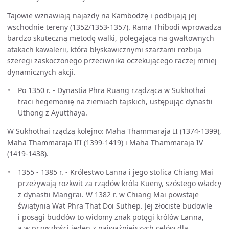
Tajowie wznawiają najazdy na Kambodżę i podbijają jej
wschodnie tereny (1352/1353-1357). Rama Thibodi wprowadza
bardzo skuteczną metodę walki, polegającą na gwałtownych
atakach kawalerii, która błyskawicznymi szarżami rozbija
szeregi zaskoczonego przeciwnika oczekującego raczej mniej
dynamicznych akcji.
Po 1350 r. - Dynastia Phra Ruang rządząca w Sukhothai
traci hegemonię na ziemiach tajskich, ustępując dynastii
Uthong z Ayutthaya.
W Sukhothai rządzą kolejno: Maha Thammaraja II (1374-1399),
Maha Thammaraja III (1399-1419) i Maha Thammaraja IV
(1419-1438).
1355 - 1385 r. - Królestwo Lanna i jego stolica Chiang Mai
przeżywają rozkwit za rządów króla Kueny, szóstego władcy
z dynastii Mangrai. W 1382 r. w Chiang Mai powstaje
świątynia Wat Phra That Doi Suthep. Jej złociste budowle
i posągi buddów to widomy znak potęgi królów Lanna,
a w przyszłości jeden z najważniejszych celów dla