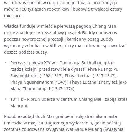
w cudowny sposób w ciągu jednego dnia, a inna tradycja
mówi o 100 tysiącach robotników i budowie trwającej cztery
miesiące.
Władca funduje w mieście pierwszą pagodę Chiang Man,
gdzie znajduje się kryształowy posążek Buddy obnoszony
podczas noworocznej procesji i kamienny posąg Buddy
wykonany w Indiach w VIII w., który ma cudownie sprowadzać
deszcz podczas suszy.
Pierwsza połowa XIV w. - Dominacja Sukhothai, gdzie
rządzą kolejni przedstawiciele dynastii Phra Ruang: Pu
Saisongkhram (1298-1317), Phaya Lerthai (1317-1347),
Phaya Nguanamthom (1347) i Phaya Luethai znany też jako
Maha Thammaraja I (1347-1374).
1311 r. - Piorun uderza w centrum Chiang Mai i zabija króla
Mangrai.
Podobno odtąd duch Mangrai pełni rolę strażnika miasta
i mieszka w miejscu tragicznego wydarzenia, gdzie później
zostanie zbudowana świątynia Wat Sadue Muang (Świątynia