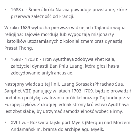
1688 r. - Śmierć króla Naraia powoduje powstanie, które
przerywa zależność od Francji.
W roku 1689 wybucha pierwsza w dziejach Tajlandii wojna
religijna: Tajowie mordują lub wypędzają misjonarzy
i katolików utożsamianych z kolonializmem oraz dynastią
Prasat Thong.
1688 - 1703 r. - Tron Ayutthaya zdobywa Phet Raja,
założyciel dynastii Ban Phlu Luang, która głosi hasła
zdecydowanie antyfrancuskie.
Następny władca z tej linii, Luang Sorasak (Phrachao Sua,
Sanphet VIII) panujący w latach 1703-1709, będzie prowadził
podobną politykę zwalczania prób kolonizacji Tajlandii przez
Europejczyków. Z drugiej jednak strony królestwo Ayutthaya
jest zbyt słabe, by utrzymać samodzielność wobec Birmy.
XVIII w. - Rozkwita tajski port Myeik (Mergui) nad Morzem
Andamańskim, brama do archipelagu Myeik.