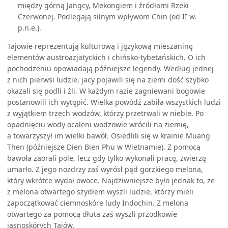
między górną Jangcy, Mekongiem i źródłami Rzeki
Czerwonej. Podlegają silnym wpływom Chin (od II w.
p.n.e.).
Tajowie reprezentują kulturową i językową mieszaninę
elementów austroazjatyckich i chińsko-tybetańskich. O ich
pochodzeniu opowiadają późniejsze legendy. Według jednej
z nich pierwsi ludzie, jacy pojawili się na ziemi dość szybko
okazali się podli i źli. W każdym razie zagniewani bogowie
postanowili ich wytępić. Wielka powódź zabiła wszystkich ludzi
z wyjątkiem trzech wodzów, którzy przetrwali w niebie. Po
opadnięciu wody ocaleni wodzowie wrócili na ziemię,
a towarzyszył im wielki bawół. Osiedlili się w krainie Muang
Then (późniejsze Dien Bien Phu w Wietnamie). Z pomocą
bawoła zaorali pole, lecz gdy tylko wykonali pracę, zwierzę
umarło. Z jego nozdrzy zaś wyrósł pęd gorzkiego melona,
który wkrótce wydał owoce. Najdziwniejsze było jednak to, że
z melona otwartego szydłem wyszli ludzie, którzy mieli
zapoczątkować ciemnoskóre ludy Indochin. Z melona
otwartego za pomocą dłuta zaś wyszli przodkowie
jasnoskórych Tajów.