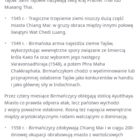
Tajów. Sami Tajowie nazywają swój kraj Prathet Thai lub
Mueang Thai.
1545 r. - Tragiczne trzęsienie ziemi niszczy dużą część
miasta Chiang Mai: w gruzy obraca między innymi połowę
świątyni Wat Chedi Luang.
1549 r. - Birmańska armia najeżdża ziemie Tajów,
wykorzystując wewnętrzne spory związane ze śmiercią
króla Kaeo Fa oraz wyborem jego następcy
Varavonsadhiraja (1548), a potem Phra Maha
Chakkraphata. Birmańczykom chodzi o wyeliminowanie lub
przynajmniej osłabienie Tajów jako konkurentów w handlu
i jako głównej siły w Indochinach.
Przez cztery miesiące Birmańczycy oblegają stolicę Ayutthaya.
Miasto co prawda odpiera atak, lecz państwo wychodzi
z wojny poważnie osłabione. Rosną też napięcia wewnętrzne
między arystokratycznymi rodami walczącymi o dominację.
1558 r. - Birmańczycy zdobywają Chiang Mai i w ciągu 200-
dniowej okupacji obrabowują miasto z wartościowych