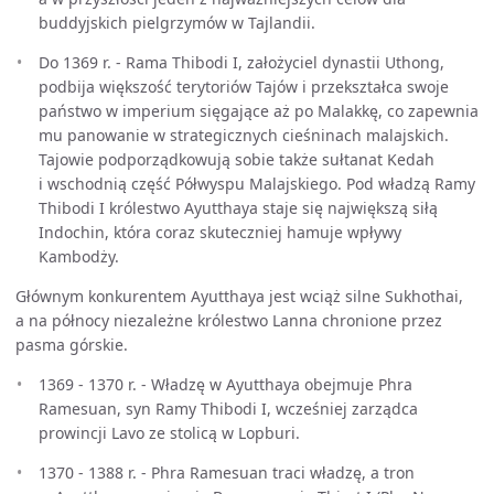
buddyjskich pielgrzymów w Tajlandii.
Do 1369 r. - Rama Thibodi I, założyciel dynastii Uthong,
podbija większość terytoriów Tajów i przekształca swoje
państwo w imperium sięgające aż po Malakkę, co zapewnia
mu panowanie w strategicznych cieśninach malajskich.
Tajowie podporządkowują sobie także sułtanat Kedah
i wschodnią część Półwyspu Malajskiego. Pod władzą Ramy
Thibodi I królestwo Ayutthaya staje się największą siłą
Indochin, która coraz skuteczniej hamuje wpływy
Kambodży.
Głównym konkurentem Ayutthaya jest wciąż silne Sukhothai,
a na północy niezależne królestwo Lanna chronione przez
pasma górskie.
1369 - 1370 r. - Władzę w Ayutthaya obejmuje Phra
Ramesuan, syn Ramy Thibodi I, wcześniej zarządca
prowincji Lavo ze stolicą w Lopburi.
1370 - 1388 r. - Phra Ramesuan traci władzę, a tron