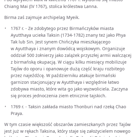
Chiang Mai (IV 1767), stolica królestwa Lanna.
Birma zaś zajmuje archipelag Myeik.
1767 r. - Ze zdobytego przez Birmańczyków miasta
Ayutthaya ucieka Taksin (1734-1782) znany też jako Phya
Tak lub Sin. Jest synem Chińczyka mieszkającego
w Ayutthaya i znanym dowódcą wojskowym. Organizuje
oddział 500 żołnierzy jako zalążek przyszłej armii walczącej
z birmańską okupacją. W ciągu kilku miesięcy mobilizuje
Tajów do oporu i opanowuje dużą część kraju rozbitego
przez najeźdźcę. W październiku atakuje birmański
garnizon stacjonujący w Ayutthaya i względnie łatwo
zdobywa miasto, które wita go jako wyzwoliciela. Zaczyna
się proces jednoczenia ziem etnicznie tajskich.
1769 r. - Taksin zakłada miasto Thonburi nad rzeką Chao
Praya.
W tym czasie większość obszarów zamieszkanych przez Tajów
jest już w rękach Taksina, który staje się założycielem nowego