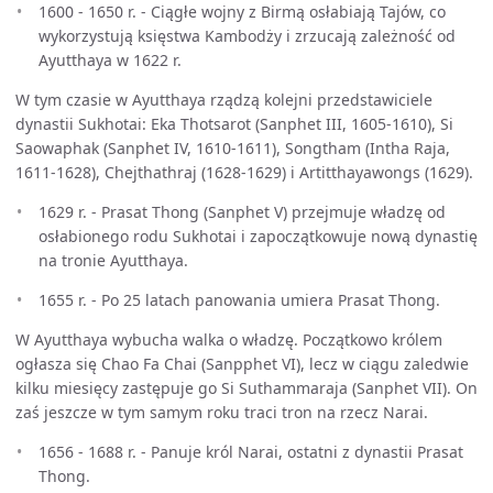
1600 - 1650 r. - Ciągłe wojny z Birmą osłabiają Tajów, co
wykorzystują księstwa Kambodży i zrzucają zależność od
Ayutthaya w 1622 r.
W tym czasie w Ayutthaya rządzą kolejni przedstawiciele
dynastii Sukhotai: Eka Thotsarot (Sanphet III, 1605-1610), Si
Saowaphak (Sanphet IV, 1610-1611), Songtham (Intha Raja,
1611-1628), Chejthathraj (1628-1629) i Artitthayawongs (1629).
1629 r. - Prasat Thong (Sanphet V) przejmuje władzę od
osłabionego rodu Sukhotai i zapoczątkowuje nową dynastię
na tronie Ayutthaya.
1655 r. - Po 25 latach panowania umiera Prasat Thong.
W Ayutthaya wybucha walka o władzę. Początkowo królem
ogłasza się Chao Fa Chai (Sanpphet VI), lecz w ciągu zaledwie
kilku miesięcy zastępuje go Si Suthammaraja (Sanphet VII). On
zaś jeszcze w tym samym roku traci tron na rzecz Narai.
1656 - 1688 r. - Panuje król Narai, ostatni z dynastii Prasat
Thong.