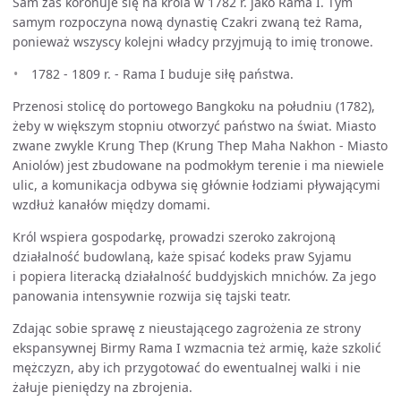
Sam zaś koronuje się na króla w 1782 r. jako Rama I. Tym
samym rozpoczyna nową dynastię Czakri zwaną też Rama,
ponieważ wszyscy kolejni władcy przyjmują to imię tronowe.
1782 - 1809 r. - Rama I buduje siłę państwa.
Przenosi stolicę do portowego Bangkoku na południu (1782),
żeby w większym stopniu otworzyć państwo na świat. Miasto
zwane zwykle Krung Thep (Krung Thep Maha Nakhon - Miasto
Aniolów) jest zbudowane na podmokłym terenie i ma niewiele
ulic, a komunikacja odbywa się głównie łodziami pływającymi
wzdłuż kanałów między domami.
Król wspiera gospodarkę, prowadzi szeroko zakrojoną
działalność budowlaną, każe spisać kodeks praw Syjamu
i popiera literacką działalność buddyjskich mnichów. Za jego
panowania intensywnie rozwija się tajski teatr.
Zdając sobie sprawę z nieustającego zagrożenia ze strony
ekspansywnej Birmy Rama I wzmacnia też armię, każe szkolić
mężczyzn, aby ich przygotować do ewentualnej walki i nie
żałuje pieniędzy na zbrojenia.