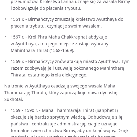
przedmiotów. Królestwo Lanna uznaje się za wasala Birmy
i zobowiązuje do płacenia trybutu.
1561 r. - Birmańczycy zmuszają królestwo Ayutthaya do
płacenia trybutu, czyniąc je swoim wasalem.
1567 r. - Król Phra Maha Chakkraphat abdykuje
w Ayutthaya, a na jego miejsce zostaje wybrany
Mahinthara Thirat (1568-1569).
1569 r. - Birmańczycy znów atakują miasto Ayutthaya. Tym
razem zdobywają je i usuwają pokonanego Mahintharę
Thirata, ostatniego króla elekcyjnego.
Na tronie w Ayutthaya osadzają swojego wasala Maha
Thammaraję Thirata, który zapoczątkuje nową dynastię
Sukhotai.
1569 - 1590 r. - Maha Thammaraja Thirat (Sanphet I)
okazuje się bardzo sprytnym władcą. Odbudowuje siłę
państwa i centralizuje administrację, ciągle uznając
formalne zwierzchnictwo Birmy, aby uniknąć wojny. Dzięki