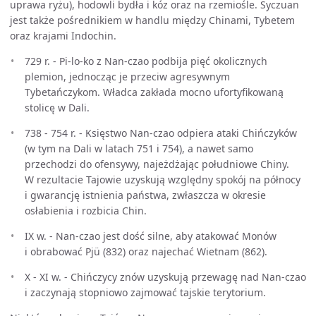
uprawa ryżu), hodowli bydła i kóz oraz na rzemiośle. Syczuan
jest także pośrednikiem w handlu między Chinami, Tybetem
oraz krajami Indochin.
729 r. - Pi-lo-ko z Nan-czao podbija pięć okolicznych
plemion, jednocząc je przeciw agresywnym
Tybetańczykom. Władca zakłada mocno ufortyfikowaną
stolicę w Dali.
738 - 754 r. - Księstwo Nan-czao odpiera ataki Chińczyków
(w tym na Dali w latach 751 i 754), a nawet samo
przechodzi do ofensywy, najeżdżając południowe Chiny.
W rezultacie Tajowie uzyskują względny spokój na północy
i gwarancję istnienia państwa, zwłaszcza w okresie
osłabienia i rozbicia Chin.
IX w. - Nan-czao jest dość silne, aby atakować Monów
i obrabować Pjü (832) oraz najechać Wietnam (862).
X - XI w. - Chińczycy znów uzyskują przewagę nad Nan-czao
i zaczynają stopniowo zajmować tajskie terytorium.