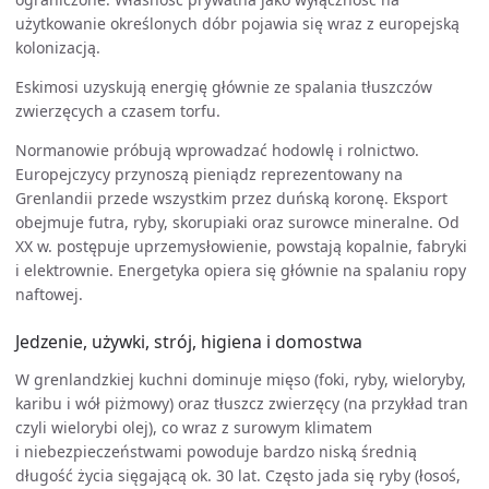
użytkowanie określonych dóbr pojawia się wraz z europejską
kolonizacją.
Eskimosi uzyskują energię głównie ze spalania tłuszczów
zwierzęcych a czasem torfu.
Normanowie próbują wprowadzać hodowlę i rolnictwo.
Europejczycy przynoszą pieniądz reprezentowany na
Grenlandii przede wszystkim przez duńską koronę. Eksport
obejmuje futra, ryby, skorupiaki oraz surowce mineralne. Od
XX w. postępuje uprzemysłowienie, powstają kopalnie, fabryki
i elektrownie. Energetyka opiera się głównie na spalaniu ropy
naftowej.
Jedzenie, używki, strój, higiena i domostwa
W grenlandzkiej kuchni dominuje mięso (foki, ryby, wieloryby,
karibu i wół piżmowy) oraz tłuszcz zwierzęcy (na przykład tran
czyli wielorybi olej), co wraz z surowym klimatem
i niebezpieczeństwami powoduje bardzo niską średnią
długość życia sięgającą ok. 30 lat. Często jada się ryby (łosoś,