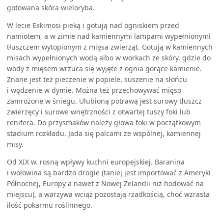
gotowana skóra wieloryba.
W lecie Eskimosi pieką i gotują nad ogniskiem przed
namiotem, a w zimie nad kamiennymi lampami wypełnionymi
tłuszczem wytopionym z mięsa zwierząt. Gotują w kamiennych
misach wypełnionych wodą albo w workach ze skóry, gdzie do
wody z mięsem wrzuca się wyjęte z ognia gorące kamienie.
Znane jest też pieczenie w popiele, suszenie na słońcu
i wędzenie w dymie. Można też przechowywać mięso
zamrożone w śniegu. Ulubioną potrawą jest surowy tłuszcz
zwierzęcy i surowe wnętrzności z otwartej tuszy foki lub
renifera. Do przysmaków należy głowa foki w początkowym
stadium rozkładu. Jada się palcami ze wspólnej, kamiennej
misy.
Od XIX w. rosną wpływy kuchni europejskiej. Baranina
i wołowina są bardzo drogie (taniej jest importować z Ameryki
Północnej, Europy a nawet z Nowej Zelandii niż hodować na
miejscu), a warzywa wciąż pozostają rzadkością, choć wzrasta
ilość pokarmu roślinnego.