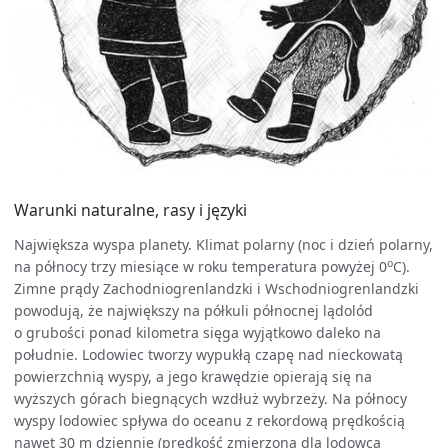
Warunki naturalne, rasy i języki
Największa wyspa planety. Klimat polarny (noc i dzień polarny,
o
na północy trzy miesiące w roku temperatura powyżej 0
C).
Zimne prądy Zachodniogrenlandzki i Wschodniogrenlandzki
powodują, że największy na półkuli północnej lądolód
o grubości ponad kilometra sięga wyjątkowo daleko na
południe. Lodowiec tworzy wypukłą czapę nad nieckowatą
powierzchnią wyspy, a jego krawędzie opierają się na
wyższych górach biegnących wzdłuż wybrzeży. Na północy
wyspy lodowiec spływa do oceanu z rekordową prędkością
nawet 30 m dziennie (prędkość zmierzona dla lodowca