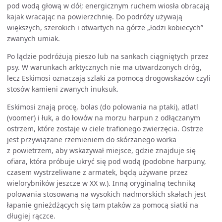
pod wodą głową w dół; energicznym ruchem wiosła obracają
kajak wracając na powierzchnię. Do podróży używają
większych, szerokich i otwartych na górze „łodzi kobiecych”
zwanych umiak.
Po lądzie podróżują pieszo lub na sankach ciągniętych przez
psy. W warunkach arktycznych nie ma utwardzonych dróg,
lecz Eskimosi oznaczają szlaki za pomocą drogowskazów czyli
stosów kamieni zwanych inuksuk.
Eskimosi znają procę, bolas (do polowania na ptaki), atlatl
(voomer) i łuk, a do łowów na morzu harpun z odłączanym
ostrzem, które zostaje w ciele trafionego zwierzęcia. Ostrze
jest przywiązane rzemieniem do skórzanego worka
z powietrzem, aby wskazywał miejsce, gdzie znajduje się
ofiara, która próbuje ukryć się pod wodą (podobne harpuny,
czasem wystrzeliwane z armatek, będą używane przez
wielorybników jeszcze w XX w.). Inną oryginalną techniką
polowania stosowaną na wysokich nadmorskich skałach jest
łapanie gnieżdżących się tam ptaków za pomocą siatki na
długiej rączce.