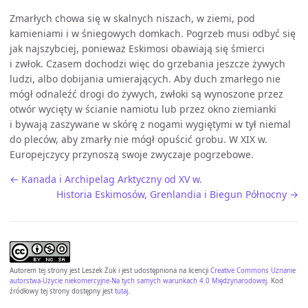
Zmarłych chowa się w skalnych niszach, w ziemi, pod
kamieniami i w śniegowych domkach. Pogrzeb musi odbyć się
jak najszybciej, ponieważ Eskimosi obawiają się śmierci
i zwłok. Czasem dochodzi więc do grzebania jeszcze żywych
ludzi, albo dobijania umierających. Aby duch zmarłego nie
mógł odnaleźć drogi do żywych, zwłoki są wynoszone przez
otwór wycięty w ścianie namiotu lub przez okno ziemianki
i bywają zaszywane w skórę z nogami wygiętymi w tył niemal
do pleców, aby zmarły nie mógł opuścić grobu. W XIX w.
Europejczycy przynoszą swoje zwyczaje pogrzebowe.
← Kanada i Archipelag Arktyczny od XV w.
Historia Eskimosów, Grenlandia i Biegun Północny →
Autorem tej strony jest
Leszek Żuk
i jest udostępniona na licencji
Creative Commons Uznanie
autorstwa-Użycie niekomercyjne-Na tych samych warunkach 4.0 Międzynarodowej
. Kod
źródłowy tej strony dostępny jest
tutaj
.