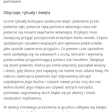
państwem.
Obyczaje, rytuały i święta
Liczne rytuały budujące społeczne więzi: powitanie przez
podanie ręki, potarcie ręką partnera własnego nosa lub
potarcie się nosami (wąchanie witanego). Przybysz musi
zazwyczaj przyjąć poczęstunek w każdym domu wioski. Często
spotykanym rytuałem wiążącym jest wymiana podarunków
jako sposób zawierania przyjaźni. Co pewien czas sąsiednie
wsie spotykają się na zabawach z ucztą, tańcami i wymianą
podarunków przypominającą potlacz lub handlem. Świętuje
się dzień powrotu Słońca po zimie (styczeń), początek wiosny
i dzień, gdy Słońce jest najwyżej na niebie oraz udane łowy. Po
zabiciu zwierzęcia powinien być odprawiony obrzęd
uspokojenia jego ducha i czasem nawet przez trzy dni nie
wolno dzielić jego mięsa ani używać ostrych narzędzi,
ponieważ zagniewany duch błąka się po okolicy i może
zaszkodzić myśliwemu.
W okolicy zimowego przesilenia w grudniu odbywa się święto