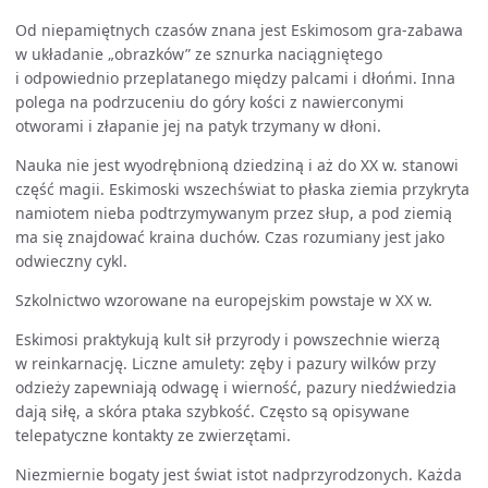
Od niepamiętnych czasów znana jest Eskimosom gra-zabawa
w układanie „obrazków” ze sznurka naciągniętego
i odpowiednio przeplatanego między palcami i dłońmi. Inna
polega na podrzuceniu do góry kości z nawierconymi
otworami i złapanie jej na patyk trzymany w dłoni.
Nauka nie jest wyodrębnioną dziedziną i aż do XX w. stanowi
część magii. Eskimoski wszechświat to płaska ziemia przykryta
namiotem nieba podtrzymywanym przez słup, a pod ziemią
ma się znajdować kraina duchów. Czas rozumiany jest jako
odwieczny cykl.
Szkolnictwo wzorowane na europejskim powstaje w XX w.
Eskimosi praktykują kult sił przyrody i powszechnie wierzą
w reinkarnację. Liczne amulety: zęby i pazury wilków przy
odzieży zapewniają odwagę i wierność, pazury niedźwiedzia
dają siłę, a skóra ptaka szybkość. Często są opisywane
telepatyczne kontakty ze zwierzętami.
Niezmiernie bogaty jest świat istot nadprzyrodzonych. Każda