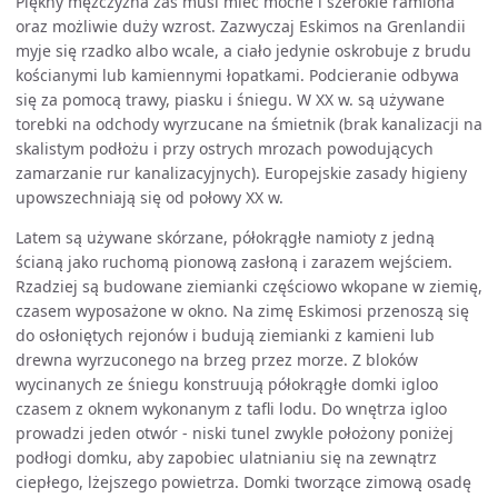
Piękny mężczyzna zaś musi mieć mocne i szerokie ramiona
oraz możliwie duży wzrost. Zazwyczaj Eskimos na Grenlandii
myje się rzadko albo wcale, a ciało jedynie oskrobuje z brudu
kościanymi lub kamiennymi łopatkami. Podcieranie odbywa
się za pomocą trawy, piasku i śniegu. W XX w. są używane
torebki na odchody wyrzucane na śmietnik (brak kanalizacji na
skalistym podłożu i przy ostrych mrozach powodujących
zamarzanie rur kanalizacyjnych). Europejskie zasady higieny
upowszechniają się od połowy XX w.
Latem są używane skórzane, półokrągłe namioty z jedną
ścianą jako ruchomą pionową zasłoną i zarazem wejściem.
Rzadziej są budowane ziemianki częściowo wkopane w ziemię,
czasem wyposażone w okno. Na zimę Eskimosi przenoszą się
do osłoniętych rejonów i budują ziemianki z kamieni lub
drewna wyrzuconego na brzeg przez morze. Z bloków
wycinanych ze śniegu konstruują półokrągłe domki igloo
czasem z oknem wykonanym z tafli lodu. Do wnętrza igloo
prowadzi jeden otwór - niski tunel zwykle położony poniżej
podłogi domku, aby zapobiec ulatnianiu się na zewnątrz
ciepłego, lżejszego powietrza. Domki tworzące zimową osadę