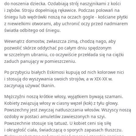
do noszenia dziecka. Ozdabiają strój naszyjnikami z kości
i zębów. Stroju dopełniają rękawice. Podczas polowań na
śniegu lub wędrówki noszą na oczach gogle - kościane płytki
z niewielkimi otworami, aby uchronić oczy przed nadmiarem
światła odbitego od śniegu.
Wewnątrz domostw, zwłaszcza zimą, chodzą nago, aby
pozwolić skórze oddychać po całym dniu spędzonym
w szczelnym ubraniu, co oczywiście przekłada się na ciężki
zaduch panujący w pomieszczeniu.
Po przybyciu białych Eskimosi kupują od nich kolorowe nici
i stosują do wyszywania swoich strojów, a w XIX-XX w.
zaczynają używać tkanin.
Mężczyźni noszą krótkie włosy, wyjątkiem bywają szamani.
Kobiety związują włosy w ciasny węzeł (kok) z tyłu głowy.
Powszechny jest zwyczaj natłuszczania włosów. Wszyscy noszą
ozdoby w postaci amuletów zawieszonych na szyi.
Powszechnie stosuje się tatuaż. U kobiet ceni się siłę
i okrągłość ciała, świadczącą o sporych zapasach tłuszczu.