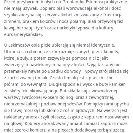
Przed przybyciem białych na Grenlandię Eskimosi praktycznie
nie mają używek. Dopiero biali wprowadzają alkohol i dość
szybko zaczyna się szerzyć alkoholizm związany z frustracją
zimnem, brakiem kolorów i nocą polarną. Biali przywożą też
kawę, herbatę i tytoń oraz narkotyki typowe dla kultury
euroamerykańskiej.
U Eskimosów obie płcie ubierają się niemal identycznie.
Ubrania są robione ze skór rozmiękczanych przez kobiety,
które je żuły, a potem zszywały za pomocą nici z jelit
zwierzęcych nawlekanych na igły z kości. Szyją tak, aby nie
przemakały nawet po upadku do wody. Typowy strój składa się
z kurtki zwanej timiak. Często timiak jest z ptasich skór
piórami do wewnątrz. Długie spodnie i wysokie buty kamiker
ze skóry foki okrywają nogi. But składa się z wewnętrznej
warstwy zwróconej włosem do nogi oraz z zewnętrznej,
nieprzemakalnej i pozbawionej włosów. Pomiędzy nimi upycha
się trawę morską lub słomę z roślin lądowych. Na wierzch jest
nakładany anorak czyli płaszcz, często z kapturem nasuwanym
na głowę. Kobiecy anorak zwany amaut zamiast kaptura może
mieć szeroki kołnierz, a na plecach dodatkową torbę służącą