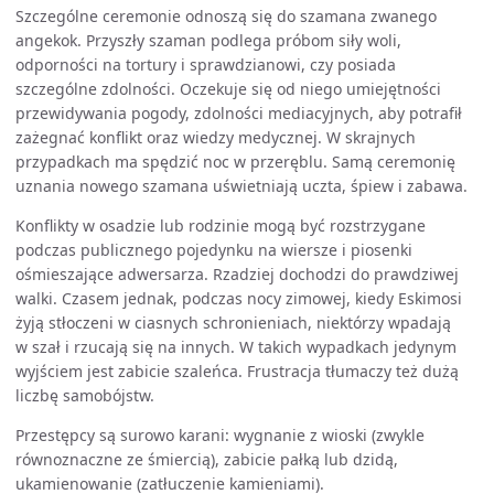
Szczególne ceremonie odnoszą się do szamana zwanego
angekok. Przyszły szaman podlega próbom siły woli,
odporności na tortury i sprawdzianowi, czy posiada
szczególne zdolności. Oczekuje się od niego umiejętności
przewidywania pogody, zdolności mediacyjnych, aby potrafił
zażegnać konflikt oraz wiedzy medycznej. W skrajnych
przypadkach ma spędzić noc w przeręblu. Samą ceremonię
uznania nowego szamana uświetniają uczta, śpiew i zabawa.
Konflikty w osadzie lub rodzinie mogą być rozstrzygane
podczas publicznego pojedynku na wiersze i piosenki
ośmieszające adwersarza. Rzadziej dochodzi do prawdziwej
walki. Czasem jednak, podczas nocy zimowej, kiedy Eskimosi
żyją stłoczeni w ciasnych schronieniach, niektórzy wpadają
w szał i rzucają się na innych. W takich wypadkach jedynym
wyjściem jest zabicie szaleńca. Frustracja tłumaczy też dużą
liczbę samobójstw.
Przestępcy są surowo karani: wygnanie z wioski (zwykle
równoznaczne ze śmiercią), zabicie pałką lub dzidą,
ukamienowanie (zatłuczenie kamieniami).