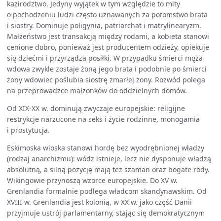
kazirodztwo. Jedyny wyjątek w tym względzie to mity
o pochodzeniu ludzi często uznawanych za potomstwo brata
i siostry. Dominuje poligynia, patriarchat i matrylinearyzm.
Małżeństwo jest transakcją między rodami, a kobieta stanowi
cenione dobro, ponieważ jest producentem odzieży, opiekuje
się dziećmi i przyrządza posiłki. W przypadku śmierci męża
wdowa zwykle zostaje żoną jego brata i podobnie po śmierci
żony wdowiec poślubia siostrę zmarłej żony. Rozwód polega
na przeprowadzce małżonków do oddzielnych domów.
Od XIX-XX w. dominują zwyczaje europejskie: religijne
restrykcje narzucone na seks i życie rodzinne, monogamia
i prostytucja.
Eskimoska wioska stanowi hordę bez wyodrębnionej władzy
(rodzaj anarchizmu): wódz istnieje, lecz nie dysponuje władzą
absolutną, a silną pozycję mają też szaman oraz bogate rody.
Wikingowie przynoszą wzorce europejskie. Do XV w.
Grenlandia formalnie podlega władcom skandynawskim. Od
XVIII w. Grenlandia jest kolonią, w XX w. jako część Danii
przyjmuje ustrój parlamentarny, stając się demokratycznym