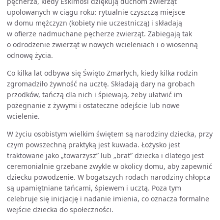
pęcherza, kiedy Eskimosi dziękują duchom zwierząt
upolowanych w ciągu roku: rytualnie czyszczą miejsce
w domu mężczyzn (kobiety nie uczestniczą) i składają
w ofierze nadmuchane pęcherze zwierząt. Zabiegają tak
o odrodzenie zwierząt w nowych wcieleniach i o wiosenną
odnowę życia.
Co kilka lat odbywa się Święto Zmarłych, kiedy kilka rodzin
zgromadziło żywność na ucztę. Składają dary na grobach
przodków, tańczą dla nich i śpiewają, żeby ułatwić im
pożegnanie z żywymi i ostateczne odejście lub nowe
wcielenie.
W życiu osobistym wielkim świętem są narodziny dziecka, przy
czym powszechną praktyką jest kuwada. Łożysko jest
traktowane jako „towarzysz” lub „brat” dziecka i dlatego jest
ceremonialnie grzebane zwykle w okolicy domu, aby zapewnić
dziecku powodzenie. W bogatszych rodach narodziny chłopca
są upamiętniane tańcami, śpiewem i ucztą. Poza tym
celebruje się inicjację i nadanie imienia, co oznacza formalne
wejście dziecka do społeczności.