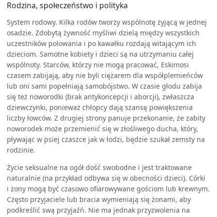
Rodzina, społeczeństwo i polityka
System rodowy. Kilka rodów tworzy wspólnotę żyjącą w jednej
osadzie. Zdobytą żywność myśliwi dzielą między wszystkich
uczestników polowania i po kawałku rozdają witającym ich
dzieciom. Samotne kobiety i dzieci są na utrzymaniu całej
wspólnoty. Starców, którzy nie mogą pracować, Eskimosi
czasem zabijają, aby nie byli ciężarem dla współplemieńców
lub oni sami popełniają samobójstwo. W czasie głodu zabija
się też noworodki (brak antykoncepcji i aborcji), zwłaszcza
dziewczynki, ponieważ chłopcy dają szansę powiększenia
liczby łowców. Z drugiej strony panuje przekonanie, że zabity
noworodek może przemienić się w złośliwego ducha, który,
pływając w psiej czaszce jak w łodzi, będzie szukał zemsty na
rodzinie.
Życie seksualne na ogół dość swobodne i jest traktowane
naturalnie (na przykład odbywa się w obecności dzieci). Córki
i żony mogą być czasowo ofiarowywane gościom lub krewnym.
Często przyjaciele lub bracia wymieniają się żonami, aby
podkreślić swą przyjaźń. Nie ma jednak przyzwolenia na