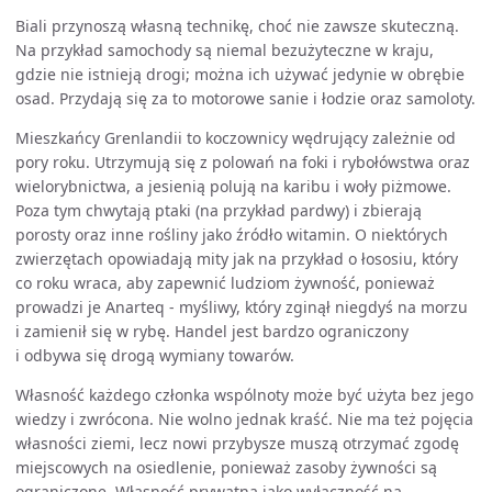
Biali przynoszą własną technikę, choć nie zawsze skuteczną.
Na przykład samochody są niemal bezużyteczne w kraju,
gdzie nie istnieją drogi; można ich używać jedynie w obrębie
osad. Przydają się za to motorowe sanie i łodzie oraz samoloty.
Mieszkańcy Grenlandii to koczownicy wędrujący zależnie od
pory roku. Utrzymują się z polowań na foki i rybołówstwa oraz
wielorybnictwa, a jesienią polują na karibu i woły piżmowe.
Poza tym chwytają ptaki (na przykład pardwy) i zbierają
porosty oraz inne rośliny jako źródło witamin. O niektórych
zwierzętach opowiadają mity jak na przykład o łososiu, który
co roku wraca, aby zapewnić ludziom żywność, ponieważ
prowadzi je Anarteq - myśliwy, który zginął niegdyś na morzu
i zamienił się w rybę. Handel jest bardzo ograniczony
i odbywa się drogą wymiany towarów.
Własność każdego członka wspólnoty może być użyta bez jego
wiedzy i zwrócona. Nie wolno jednak kraść. Nie ma też pojęcia
własności ziemi, lecz nowi przybysze muszą otrzymać zgodę
miejscowych na osiedlenie, ponieważ zasoby żywności są
ograniczone. Własność prywatna jako wyłączność na