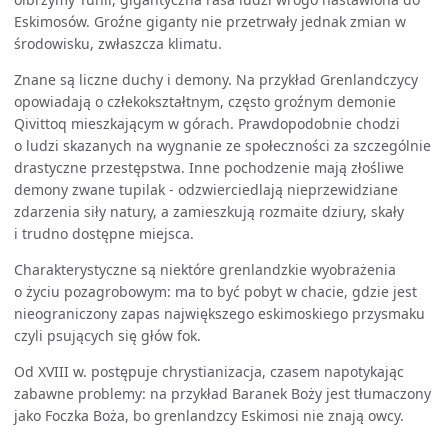
Eskimosów. Groźne giganty nie przetrwały jednak zmian w
środowisku, zwłaszcza klimatu.
Znane są liczne duchy i demony. Na przykład Grenlandczycy
opowiadają o człekokształtnym, często groźnym demonie
Qivittoq mieszkającym w górach. Prawdopodobnie chodzi
o ludzi skazanych na wygnanie ze społeczności za szczególnie
drastyczne przestępstwa. Inne pochodzenie mają złośliwe
demony zwane tupilak - odzwierciedlają nieprzewidziane
zdarzenia siły natury, a zamieszkują rozmaite dziury, skały
i trudno dostępne miejsca.
Charakterystyczne są niektóre grenlandzkie wyobrażenia
o życiu pozagrobowym: ma to być pobyt w chacie, gdzie jest
nieograniczony zapas największego eskimoskiego przysmaku
czyli psujących się głów fok.
Od XVIII w. postępuje chrystianizacja, czasem napotykając
zabawne problemy: na przykład Baranek Boży jest tłumaczony
jako Foczka Boża, bo grenlandzcy Eskimosi nie znają owcy.