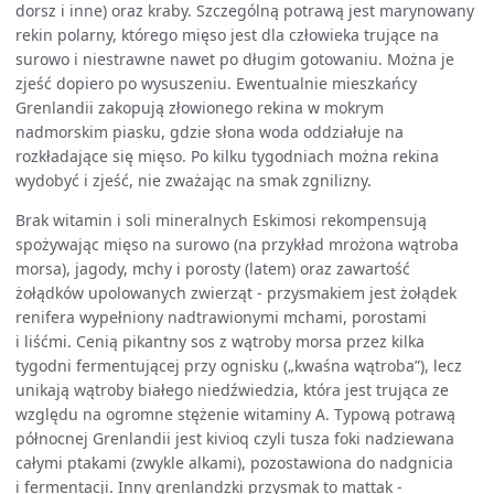
dorsz i inne) oraz kraby. Szczególną potrawą jest marynowany
rekin polarny, którego mięso jest dla człowieka trujące na
surowo i niestrawne nawet po długim gotowaniu. Można je
zjeść dopiero po wysuszeniu. Ewentualnie mieszkańcy
Grenlandii zakopują złowionego rekina w mokrym
nadmorskim piasku, gdzie słona woda oddziałuje na
rozkładające się mięso. Po kilku tygodniach można rekina
wydobyć i zjeść, nie zważając na smak zgnilizny.
Brak witamin i soli mineralnych Eskimosi rekompensują
spożywając mięso na surowo (na przykład mrożona wątroba
morsa), jagody, mchy i porosty (latem) oraz zawartość
żołądków upolowanych zwierząt - przysmakiem jest żołądek
renifera wypełniony nadtrawionymi mchami, porostami
i liśćmi. Cenią pikantny sos z wątroby morsa przez kilka
tygodni fermentującej przy ognisku („kwaśna wątroba”), lecz
unikają wątroby białego niedźwiedzia, która jest trująca ze
względu na ogromne stężenie witaminy A. Typową potrawą
północnej Grenlandii jest kivioq czyli tusza foki nadziewana
całymi ptakami (zwykle alkami), pozostawiona do nadgnicia
i fermentacji. Inny grenlandzki przysmak to mattak -