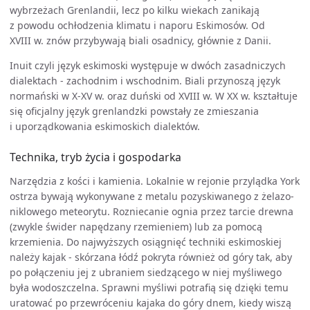
wybrzeżach Grenlandii, lecz po kilku wiekach zanikają
z powodu ochłodzenia klimatu i naporu Eskimosów. Od
XVIII w. znów przybywają biali osadnicy, głównie z Danii.
Inuit czyli język eskimoski występuje w dwóch zasadniczych
dialektach - zachodnim i wschodnim. Biali przynoszą język
normański w X-XV w. oraz duński od XVIII w. W XX w. kształtuje
się oficjalny język grenlandzki powstały ze zmieszania
i uporządkowania eskimoskich dialektów.
Technika, tryb życia i gospodarka
Narzędzia z kości i kamienia. Lokalnie w rejonie przylądka York
ostrza bywają wykonywane z metalu pozyskiwanego z żelazo-
niklowego meteorytu. Rozniecanie ognia przez tarcie drewna
(zwykle świder napędzany rzemieniem) lub za pomocą
krzemienia. Do najwyższych osiągnięć techniki eskimoskiej
należy kajak - skórzana łódź pokryta również od góry tak, aby
po połączeniu jej z ubraniem siedzącego w niej myśliwego
była wodoszczelna. Sprawni myśliwi potrafią się dzięki temu
uratować po przewróceniu kajaka do góry dnem, kiedy wiszą