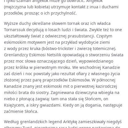
i tylko szaman angekok może go odwrócić. Angekok
(mężczyzna lub kobieta) utrzymuje kontakt z inua i duchami
przodków, prosząc o ich przychylność.
Wyższe duchy określane słowem tornak oraz ich władca
Tornarssuk decydują o losach ludzi i świata. Zwykle też to one
ukształtowały świat z odwiecznej prasubstancji. Częstym
eskimoskim motywem jest na przykład wydobycie ziemi
z wody przez kruka (bóstwo-trickster i zwierzę totemiczne).
Grenlandzcy Eskimosi Netsilik opowiadają o stworzeniu świata
przez moc słowa oznaczającego dzień, wypowiedzianego
przez królika w pierwotnym mroku. We wschodniej Kanadzie
zaś dzień i noc powstały jako rezultat ofiary z własnego życia
złożonej przez parę praprzodków Eskimosów. W północnej
Kanadzie znany jest eskimoski mit o pierwotnej kazirodczej
miłości brata do siostry. Zagniewana dziewczyna wbiegła na
niebo z płonącą żagwią: tam ona stała się Słońcem, on
Księżycem, a iskry gwiazdami. Kiedy on ją dogania, następuje
zaćmienie Słońca.
Według grenlandzkich legend Arktykę zamieszkiwały niegdyś
olbrzymy Tunil, gigantyczna rasa ludzi wrogo nastawiona do