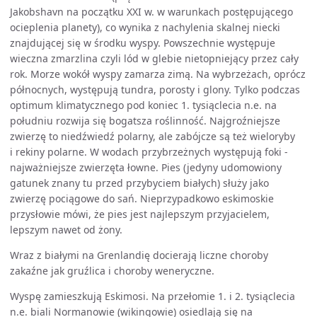
Jakobshavn na początku XXI w. w warunkach postępującego
ocieplenia planety), co wynika z nachylenia skalnej niecki
znajdującej się w środku wyspy. Powszechnie występuje
wieczna zmarzlina czyli lód w glebie nietopniejący przez cały
rok. Morze wokół wyspy zamarza zimą. Na wybrzeżach, oprócz
północnych, występują tundra, porosty i glony. Tylko podczas
optimum klimatycznego pod koniec 1. tysiąclecia n.e. na
południu rozwija się bogatsza roślinność. Najgroźniejsze
zwierzę to niedźwiedź polarny, ale zabójcze są też wieloryby
i rekiny polarne. W wodach przybrzeżnych występują foki -
najważniejsze zwierzęta łowne. Pies (jedyny udomowiony
gatunek znany tu przed przybyciem białych) służy jako
zwierzę pociągowe do sań. Nieprzypadkowo eskimoskie
przysłowie mówi, że pies jest najlepszym przyjacielem,
lepszym nawet od żony.
Wraz z białymi na Grenlandię docierają liczne choroby
zakaźne jak gruźlica i choroby weneryczne.
Wyspę zamieszkują Eskimosi. Na przełomie 1. i 2. tysiąclecia
n.e. biali Normanowie (wikingowie) osiedlają się na