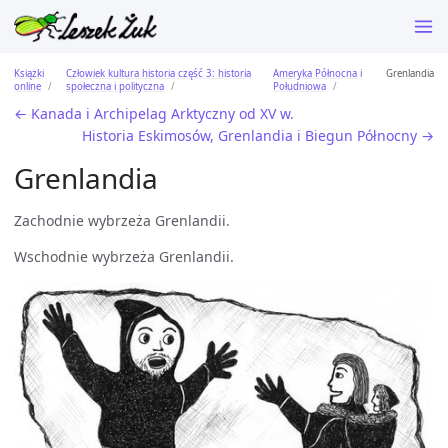
Książki
Człowiek kultura historia część 3: historia
Ameryka Północna i
Grenlandia
online
społeczna i polityczna
Południowa
← Kanada i Archipelag Arktyczny od XV w.
Historia Eskimosów, Grenlandia i Biegun Północny →
Grenlandia
Zachodnie wybrzeża Grenlandii.
Wschodnie wybrzeża Grenlandii.