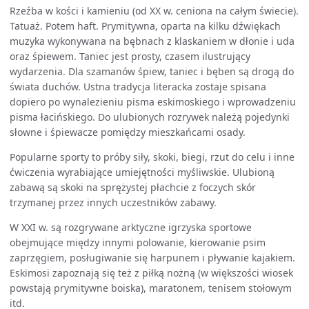
Rzeźba w kości i kamieniu (od XX w. ceniona na całym świecie).
Tatuaż. Potem haft. Prymitywna, oparta na kilku dźwiękach
muzyka wykonywana na bębnach z klaskaniem w dłonie i uda
oraz śpiewem. Taniec jest prosty, czasem ilustrujący
wydarzenia. Dla szamanów śpiew, taniec i bęben są drogą do
świata duchów. Ustna tradycja literacka zostaje spisana
dopiero po wynalezieniu pisma eskimoskiego i wprowadzeniu
pisma łacińskiego. Do ulubionych rozrywek należą pojedynki
słowne i śpiewacze pomiędzy mieszkańcami osady.
Popularne sporty to próby siły, skoki, biegi, rzut do celu i inne
ćwiczenia wyrabiające umiejętności myśliwskie. Ulubioną
zabawą są skoki na sprężystej płachcie z foczych skór
trzymanej przez innych uczestników zabawy.
W XXI w. są rozgrywane arktyczne igrzyska sportowe
obejmujące między innymi polowanie, kierowanie psim
zaprzęgiem, posługiwanie się harpunem i pływanie kajakiem.
Eskimosi zapoznają się też z piłką nożną (w większości wiosek
powstają prymitywne boiska), maratonem, tenisem stołowym
itd.