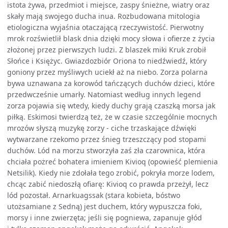
istota żywa, przedmiot i miejsce, zaspy śnieżne, wiatry oraz
skały mają swojego ducha inua. Rozbudowana mitologia
etiologiczna wyjaśnia otaczającą rzeczywistość. Pierwotny
mrok rozświetlił blask dnia dzięki mocy słowa i ofierze z życia
złożonej przez pierwszych ludzi. Z blaszek miki Kruk zrobił
Słońce i Księżyc. Gwiazdozbiór Oriona to niedźwiedź, który
goniony przez myśliwych uciekł aż na niebo. Zorza polarna
bywa uznawana za korowód tańczących duchów dzieci, które
przedwcześnie umarły. Natomiast według innych legend
zorza pojawia się wtedy, kiedy duchy grają czaszką morsa jak
piłką. Eskimosi twierdzą też, że w czasie szczególnie mocnych
mrozów słyszą muzykę zorzy - ciche trzaskające dźwięki
wytwarzane rzekomo przez śnieg trzeszczący pod stopami
duchów. Lód na morzu stworzyła zaś zła czarownica, która
chciała pożreć bohatera imieniem Kivioq (opowieść plemienia
Netsilik). Kiedy nie zdołała tego zrobić, pokryła morze lodem,
chcąc zabić niedoszłą ofiarę: Kivioq co prawda przeżył, lecz
lód pozostał. Arnarkuagssak (stara kobieta, bóstwo
utożsamiane z Sedną) jest duchem, który wypuszcza foki,
morsy i inne zwierzęta; jeśli się pogniewa, zapanuje głód