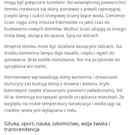
mogą być połączone tunelami. Na wewnętrznej powierzchni
domku rozwiesza się skóry, ponieważ z powoli topniejącej
(ciepło lamp i ludzi) śniegowej ściany kapie woda. Cienienie
ścian ciągu zimy zmusza Eskimosów co jakiś czas do
budowania nowych domków. Wzdłuż ścian ubijają ze śniegu
niską ławę, służącą do spania. Śpią na skórach.
Wnętrze domku może być dzielone wiszącymi skórami. Na
środku kamienna lampa daje światło, ciepło i ogień do
gotowania. Brak ozdób mieszkania. Nie ma przyborów do
sprzątania ani toalet,
Normanowie wprowadzają domy kamienne i drewniane.
Duńczycy zaś budują domy z drewna i betonu, kryte
kolorowymi zwykle blaszanymi panelami (okładzinami). Od
XX w. dominuje europejski sposób urządzania mieszkań. Ze
względu na niskie temperatury kanalizacja i wodociągi są
rzadkie; woda jest wytapiana z lodu.
Sztuka, sport, nauka, szkolnictwo, wizja świata i
transcendencja