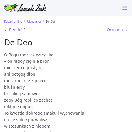
Książki online
Układanka
De Deo
← Perchè ?
Origami →
De Deo
O Bogu możesz wszystko
– on nigdy się nie broni
mieczem ognistym,
ani potęgą dłoni
mocarnej nie zgniecie
bluźniercy,
bo takiej samowoli,
żeby Bóg robił co zechce
nikt nie dopuści.
To kwestia dobrego smaku i wychowania,
na ile sobie pozwolisz
w stosunkach z niebem,