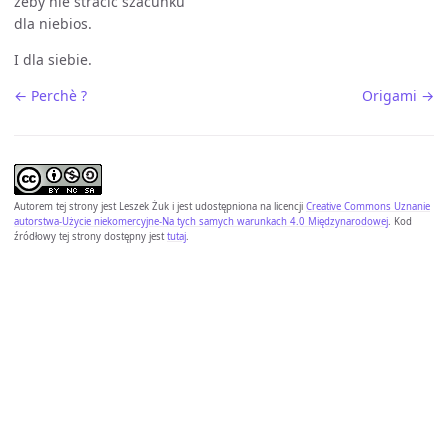
żeby nie stracić szacunku
dla niebios.
I dla siebie.
← Perchè ?
Origami →
Autorem tej strony jest
Leszek Żuk
i jest udostępniona na licencji
Creative Commons Uznanie
autorstwa-Użycie niekomercyjne-Na tych samych warunkach 4.0 Międzynarodowej
. Kod
źródłowy tej strony dostępny jest
tutaj
.