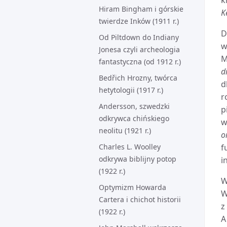
k
Hiram Bingham i górskie
K
twierdze Inków (1911 r.)
D
Od Piltdown do Indiany
w
Jonesa czyli archeologia
M
fantastyczna (od 1912 r.)
d
Bedřich Hrozny, twórca
d
hetytologii (1917 r.)
r
Andersson, szwedzki
p
odkrywca chińskiego
w
neolitu (1921 r.)
o
Charles L. Woolley
f
odkrywa biblijny potop
i
(1922 r.)
W
Optymizm Howarda
W
Cartera i chichot historii
z
(1922 r.)
A