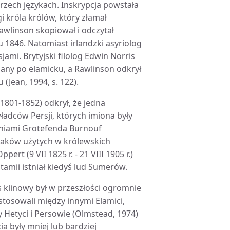
rzech językach. Inskrypcja powstała
i króla królów, który złamał
linson skopiował i odczytał
u 1846. Natomiast irlandzki asyriolog
ami. Brytyjski filolog Edwin Norris
isany po elamicku, a Rawlinson odkrył
(Jean, 1994, s. 122).
801-1852) odkrył, że jedna
ładców Persji, których imiona były
eniami Grotefenda Burnouf
naków użytych w królewskich
rt (9 VII 1825 r. - 21 VIII 1905 r.)
amii istniał kiedyś lud Sumerów.
pis klinowy był w przeszłości ogromnie
stosowali między innymi Elamici,
y Hetyci i Persowie (Olmstead, 1974)
ia były mniej lub bardziej