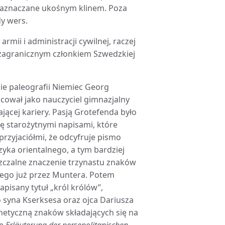
zaznaczane ukośnym klinem. Poza
y wers.
mii i administracji cywilnej, raczej
 zagranicznym członkiem Szwedzkiej
ie paleografii Niemiec Georg
acował jako nauczyciel gimnazjalny
jącej kariery. Pasją Grotefenda było
ię starożytnymi napisami, które
przyjaciółmi, że odcyfruje pismo
zyka orientalnego, a tym bardziej
uszczalne znaczenie trzynastu znaków
anego już przez Muntera. Potem
pisany tytuł „król królów”,
o syna Kserksesa oraz ojca Dariusza
onetyczną znaków składających się na