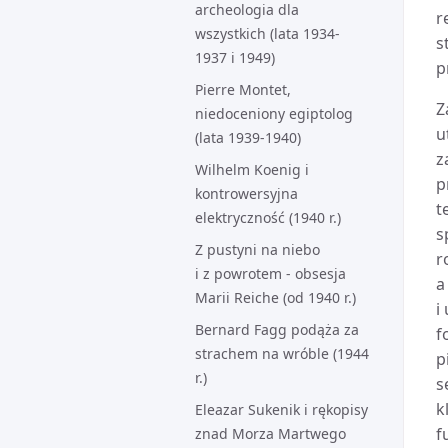
archeologia dla
r
wszystkich (lata 1934-
s
1937 i 1949)
p
Pierre Montet,
Z
niedoceniony egiptolog
u
(lata 1939-1940)
z
Wilhelm Koenig i
p
kontrowersyjna
t
elektryczność (1940 r.)
s
Z pustyni na niebo
r
i z powrotem - obsesja
a
Marii Reiche (od 1940 r.)
i
Bernard Fagg podąża za
f
strachem na wróble (1944
p
r.)
s
k
Eleazar Sukenik i rękopisy
f
znad Morza Martwego