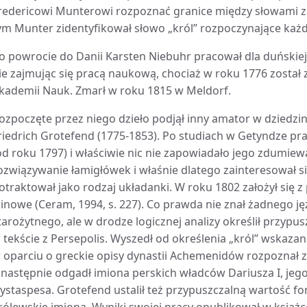
redericowi Munterowi rozpoznać granice między słowami 
ym Munter zidentyfikował słowo „król” rozpoczynające każd
o powrocie do Danii Karsten Niebuhr pracował dla duńskiej ar
ie zajmując się pracą naukową, chociaż w roku 1776 został
kademii Nauk. Zmarł w roku 1815 w Meldorf.
ozpoczęte przez niego dzieło podjął inny amator w dziedzin
riedrich Grotefend (1775-1853). Po studiach w Getyndze pr
od roku 1797) i właściwie nic nie zapowiadało jego zdumiewa
ozwiązywanie łamigłówek i właśnie dlatego zainteresował s
otraktował jako rodzaj układanki. W roku 1802 założył się z 
linowe (Ceram, 1994, s. 227). Co prawda nie znał żadnego ję
tarożytnego, ale w drodze logicznej analizy określił przyp
 tekście z Persepolis. Wyszedł od określenia „król” wskaz
 oparciu o greckie opisy dynastii Achemenidów rozpoznał za
 następnie odgadł imiona perskich władców Dariusza I, jeg
ystaspesa. Grotefend ustalił też przypuszczalną wartość f