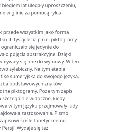
 biegiem lat ulegały uproszczeniu,
ne w glinie za pomocą rylca
k przede wszystkim jako forma
u III tysiąclecia p.n.e. piktogramy
 ograniczało się jedynie do
ało pojęcia abstrakcyjne. Dzięki
odwoływały się one do wymowy. W ten
owo sylabiczny. Na tym etapie
fikę sumeryjską do swojego języka,
 liczba podstawowych znaków
wotne piktogramy. Poza tym zapis
 szczególnie widoczne, kiedy
łowa w tym języku przejmowały ludy
znajdowała zastosowania. Pismo
j zapisowi ściśle fonetycznemu
ersji. Wydaje się też