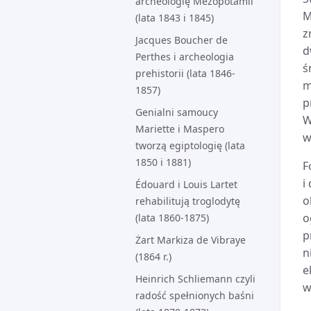
archeologię Mezopotamii
M
(lata 1843 i 1845)
z
Jacques Boucher de
d
Perthes i archeologia
ś
prehistorii (lata 1846-
m
1857)
p
Genialni samoucy
W
Mariette i Maspero
w
tworzą egiptologię (lata
1850 i 1881)
F
i
Édouard i Louis Lartet
o
rehabilitują troglodytę
o
(lata 1860-1875)
p
Żart Markiza de Vibraye
n
(1864 r.)
e
Heinrich Schliemann czyli
w
radość spełnionych baśni