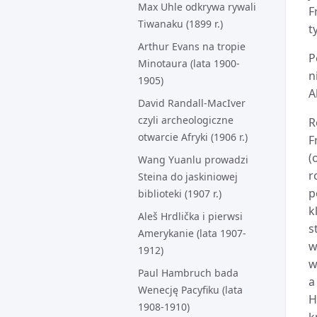
Max Uhle odkrywa rywali
F
Tiwanaku (1899 r.)
t
Arthur Evans na tropie
P
Minotaura (lata 1900-
n
1905)
A
David Randall-MacIver
czyli archeologiczne
R
otwarcie Afryki (1906 r.)
F
(
Wang Yuanlu prowadzi
r
Steina do jaskiniowej
p
biblioteki (1907 r.)
k
Aleš Hrdlička i pierwsi
s
Amerykanie (lata 1907-
w
1912)
w
Paul Hambruch bada
a
Wenecję Pacyfiku (lata
H
1908-1910)