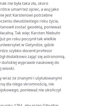
ak nie była taka zła, skoro
rótce umarł też ojciec, a wuj jako
ie jest Karstenowi potrzebne
oczeniu dwudziestego roku życia,
stanowił zostać geodetą, ponieważ
płacalną. Tak więc Karsten Niebuhr
Już po roku poczynił tak wielkie
 uniwersytet w Getyndze, gdzie
ardzo szybko docenił profesor
ógł dodatkowo zająć się astronomią.
 duńskiej wyprawie naukowej do
j wioski.
y wraz ze znanymi i utytułowanymi
ną dla niego skromnością, nie
ojskowego, ponieważ nie ukończył
w roku 1761, aby przez Gibraltar,