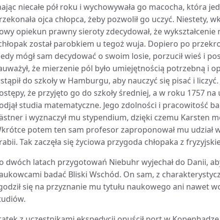
ając niecałe pół roku i wychowywała go macocha, która jedn
rzekonała ojca chłopca, żeby pozwolił go uczyć. Niestety, wk
owy opiekun prawny sieroty zdecydował, że wykształcenie n
 chłopak został parobkiem u tegoż wuja. Dopiero po przekr
iedy mógł sam decydować o swoim losie, porzucił wieś i po
auważył, że mierzenie pól było umiejętnością potrzebną i o
stąpił do szkoły w Hamburgu, aby nauczyć się pisać i liczyć. 
ostępy, że przyjęto go do szkoły średniej, a w roku 1757 na
odjął studia matematyczne. Jego zdolności i pracowitość b
ästner i wyznaczył mu stypendium, dzięki czemu Karsten m
krótce potem ten sam profesor zaproponował mu udział w
rabii. Tak zaczęła się życiowa przygoda chłopaka z fryzyjskie
o dwóch latach przygotowań Niebuhr wyjechał do Danii, ab
aukowcami badać Bliski Wschód. On sam, z charakterystycz
godził się na przyznanie mu tytułu naukowego ani nawet w
tudiów.
tatek z uczestnikami ekspedycji opuścił port w Kopenhadze 