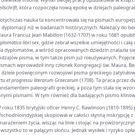
rólewskie imiona. Wyniki swojej pracy opublikował w książ
eilschrift
, która rozpoczęła nową epokę w dziejach paleografi
otychczas nauka ta koncentrowała się na pismach europejsk
 dyplomacji niż w badaniach historycznych. Należący do be
aura Francuz Jean Mabillon (1632-1707) w roku 1681 opubli
iplomatica libri sex
, gdzie zebrał wszelkie umiejętności i ca
la dyplomatów, a wśród opracowanych dziedzin znalazła się
odzajów pisma, w tym także pism już nieużywanych. Pojęcie
ismach wprowadził inny członek Kongregacji św. Maura, Be
 dziele poświęconym rozwojowi pisma greckiego zatytuł
rtu et progressu literarum Graecarum
(1708). Ta praca przez d
undamentem paleografii greckiej, a poza tym stała się wzo
nnymi pismami. W tym również dla badających pismo klinow
 roku 1835 brytyjski oficer Henry C. Rawlinson (1810-1895)
schodnioindyjskiej skopiował w całości słynną inskrypcję 
 narażeniem życia, wisząc na linie i stojąc na prowizorycz
 wszystko to w palącym słońcu. Jednak wysiłek i ryzyko opłac