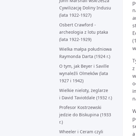
John Marshall wskrzesza
p
Cywilizację Doliny Indusu
n
(lata 1922-1927)
a
Osbert Crawford -
s
archeologia z lotu ptaka
E
(lata 1922-1929)
(
w
Wielka małpa południowa
Raymonda Darta (1924 r.)
T
O tym, jak Beyer i Saville
z
wynaleźli Olmeków (lata
w
1927 i 1942)
o
Wielkie nieloty, żeglarze
i
i David Taviotdale (1932 r.)
n
Profesor Kostrzewski
W
jedzie do Biskupina (1933
p
r.)
s
Wheeler i Ceram czyli
a