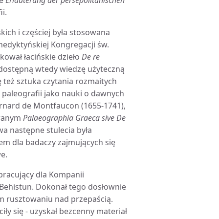
ce
Erläuterung der persepolitanischen
i.
ich i częściej była stosowana
nedyktyńskiej Kongregacji św.
kował łacińskie dzieło
De re
łą dostępną wtedy wiedzę użyteczną
 też sztuka czytania rozmaitych
 paleografii jako nauki o dawnych
rnard de Montfaucon (1655-1741),
owanym
Palaeographia Graeca sive De
wa następne stulecia była
rem dla badaczy zajmujących się
e.
 pracujący dla Kompanii
z Behistun. Dokonał tego dosłownie
nym rusztowaniu nad przepaścią.
iły się - uzyskał bezcenny materiał