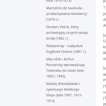
(lata 1870-1873)
P
1
Marcelino de Sautuola -
p
przełamywanie konwencji
d
(1879 r.)
A
Flinders Petrie, który
archeologię uczynił nauką
J
ścisłą (1882 r.)
U
Pitekantrop - małpolud
k
Eugène’a Dubois (1891 r.)
B
s
Max Uhle i Arthur
Posnansky wprowadzają
I
Tiwanaku do nauki (lata
w
1892 i 1945)
P
Nikołaj Wiesiełowski i
(
cywilizacje Wielkiego
o
Stepu (lata 1897, 1912-
(
1913)
j