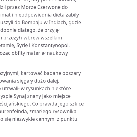
adził przez Morze Czerwone do
imat i nieodpowiednia dieta zabiły
ruszyli do Bombaju w Indiach, gdzie
dobnie dlatego, że przyjął
on przeżył i wbrew wszelkim
tamię, Syrię i Konstantynopol.
ożąc obfity materiał naukowy
ezyjnymi, kartować badane obszary
wania sięgały dużo dalej,
o utrwalił w rysunkach niektóre
wyspie Synaj znany jako miejsce
cijańskiego. Co prawda jego szkice
urenfeinda, zmarłego rysownika
ło się niezwykle cennymi z punktu