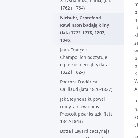
zaczyna nową naukę (lata
m
1762 i 1764)
p
Niebuhr, Grotefend i
n
Rawlinson badają kliny
i
(lata 1772-1778, 1802,
k
1846)
z
Jean-François
w
Champollion odczytuje
p
egipskie hieroglify (lata
p
1822 i 1824)
K
W
Podróże Frédérica
A
Cailliaud (lata 1826-1827)
Jak Stephens kupował
P
ruiny, a niewidomy
n
Prescott pisał książki (lata
z
1842-1843)
s
Botta i Layard zaczynają
S