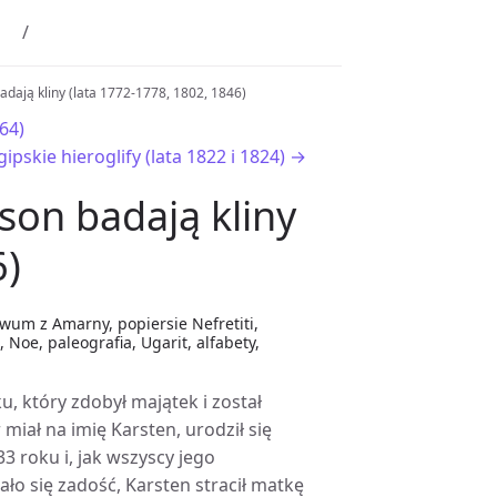
adają kliny (lata 1772-1778, 1802, 1846)
64)
pskie hieroglify (lata 1822 i 1824) →
son badają kliny
6)
wum z Amarny, popiersie Nefretiti,
Noe, paleografia, Ugarit, alfabety,
, który zdobył majątek i został
 miał na imię Karsten, urodził się
3 roku i, jak wszyscy jego
ło się zadość, Karsten stracił matkę