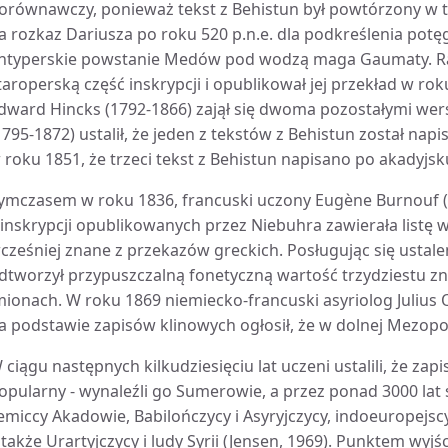
orównawczy, ponieważ tekst z Behistun był powtórzony w t
a rozkaz Dariusza po roku 520 p.n.e. dla podkreślenia potęg
ntyperskie powstanie Medów pod wodzą maga Gaumaty. Raw
taroperską część inskrypcji i opublikował jej przekład w rok
dward Hincks (1792-1866) zajął się dwoma pozostałymi wersj
1795-1872) ustalił, że jeden z tekstów z Behistun został nap
 roku 1851, że trzeci tekst z Behistun napisano po akadyjsku 
ymczasem w roku 1836, francuski uczony Eugène Burnouf (1
 inskrypcji opublikowanych przez Niebuhra zawierała listę w
cześniej znane z przekazów greckich. Posługując się ustal
dtworzył przypuszczalną fonetyczną wartość trzydziestu z
mionach. W roku 1869 niemiecko-francuski asyriolog Julius Oppe
a podstawie zapisów klinowych ogłosił, że w dolnej Mezopot
 ciągu następnych kilkudziesięciu lat uczeni ustalili, że za
opularny - wynaleźli go Sumerowie, a przez ponad 3000 lat 
emiccy Akadowie, Babilończycy i Asyryjczycy, indoeuropejsc
 także Urartyjczycy i ludy Syrii (Jensen, 1969). Punktem wyjśc