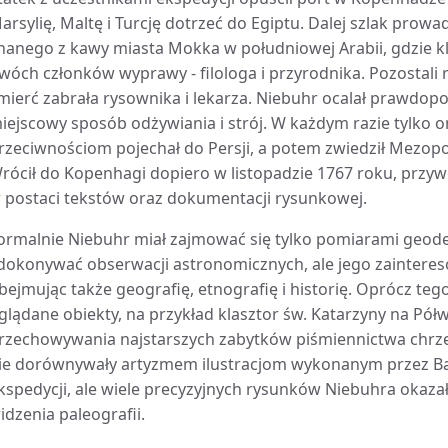
arsylię, Maltę i Turcję dotrzeć do Egiptu. Dalej szlak prow
nanego z kawy miasta Mokka w południowej Arabii, gdzie kl
wóch członków wyprawy - filologa i przyrodnika. Pozostali 
mierć zabrała rysownika i lekarza. Niebuhr ocalał prawdopo
iejscowy sposób odżywiania i strój. W każdym razie tylko 
rzeciwnościom pojechał do Persji, a potem zwiedził Mezopo
rócił do Kopenhagi dopiero w listopadzie 1767 roku, przyw
 postaci tekstów oraz dokumentacji rysunkowej.
ormalnie Niebuhr miał zajmować się tylko pomiarami geod
 dokonywać obserwacji astronomicznych, ale jego zaintereso
bejmując także geografię, etnografię i historię. Oprócz teg
glądane obiekty, na przykład klasztor św. Katarzyny na Pół
rzechowywania najstarszych zabytków piśmiennictwa chrześ
ie dorównywały artyzmem ilustracjom wykonanym przez Ba
kspedycji, ale wiele precyzyjnych rysunków Niebuhra okaza
idzenia paleografii.