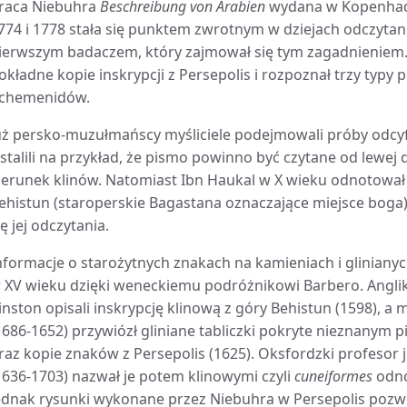
raca Niebuhra
Beschreibung von Arabien
wydana w Kopenhadz
774 i 1778 stała się punktem zwrotnym w dziejach odczytania
ierwszym badaczem, który zajmował się tym zagadnieniem.
okładne kopie inskrypcji z Persepolis i rozpoznał trzy typy 
chemenidów.
uż persko-muzułmańscy myśliciele podejmowali próby odcy
stalili na przykład, że pismo powinno być czytane od lewej 
ierunek klinów. Natomiast Ibn Haukal w X wieku odnotował i
ehistun (staroperskie Bagastana oznaczające miejsce boga) 
ię jej odczytania.
nformacje o starożytnych znakach na kamieniach i glinianyc
 XV wieku dzięki weneckiemu podróżnikowi Barbero. Anglik 
inston opisali inskrypcję klinową z góry Behistun (1598), a 
1686-1652) przywiózł gliniane tabliczki pokryte nieznany
raz kopie znaków z Persepolis (1625). Oksfordzki profesor
1636-1703) nazwał je potem klinowymi czyli
cuneiformes
odno
ednak rysunki wykonane przez Niebuhra w Persepolis pozw