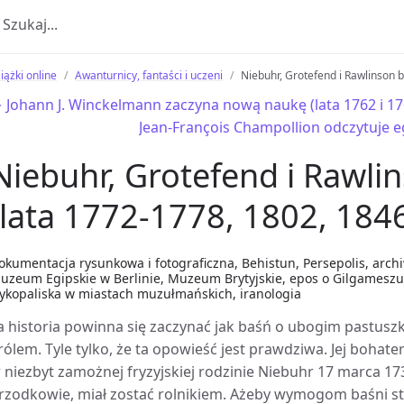
iążki online
Awanturnicy, fantaści i uczeni
Niebuhr, Grotefend i Rawlinson b
 Johann J. Winckelmann zaczyna nową naukę (lata 1762 i 17
Jean-François Champollion odczytuje egi
Niebuhr, Grotefend i Rawlin
(lata 1772-1778, 1802, 184
okumentacja rysunkowa i fotograficzna, Behistun, Persepolis, archi
uzeum Egipskie w Berlinie, Muzeum Brytyjskie, epos o Gilgameszu, 
ykopaliska w miastach muzułmańskich, iranologia
a historia powinna się zaczynać jak baśń o ubogim pastuszku
rólem. Tyle tylko, że ta opowieść jest prawdziwa. Jej bohater
 niezbyt zamożnej fryzyjskiej rodzinie Niebuhr 17 marca 173
rzodkowie, miał zostać rolnikiem. Ażeby wymogom baśni sta