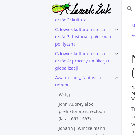
część 1: człowiek
Człowiek kultura historia
część 2: kultura
Ks
Człowiek kultura historia
←
część 3: historia społeczna i
polityczna
Człowiek kultura historia
część 4: procesy unifikacji i
globalizacji
Awanturnicy, fantaści i
uczeni
D
M
Wstęp
w
John Aubrey albo
T
prehistoria archeologii
k
(lata 1663-1693)
w
Johann J. Winckelmann
p