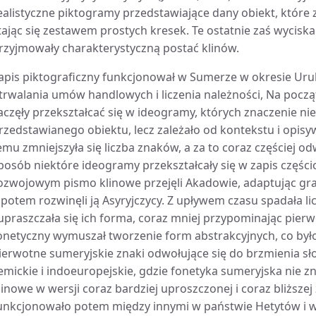
ealistyczne piktogramy przedstawiające dany obiekt, które z
tając się zestawem prostych kresek. Te ostatnie zaś wyciska
rzyjmowały charakterystyczną postać klinów.
apis piktograficzny funkcjonował w Sumerze w okresie Uru
trwalania umów handlowych i liczenia należności, Na początk
aczęły przekształcać się w ideogramy, których znaczenie nie
rzedstawianego obiektu, lecz zależało od kontekstu i opisyw
emu zmniejszyła się liczba znaków, a za to coraz częściej 
posób niektóre ideogramy przekształcały się w zapis części
ozwojowym pismo klinowe przejęli Akadowie, adaptując gra
 potem rozwinęli ją Asyryjczycy. Z upływem czasu spadała
 upraszczała się ich forma, coraz mniej przypominając pier
onetyczny wymuszał tworzenie form abstrakcyjnych, co było
ierwotne sumeryjskie znaki odwołujące się do brzmienia s
emickie i indoeuropejskie, gdzie fonetyka sumeryjska nie 
linowe w wersji coraz bardziej uproszczonej i coraz bliższe
unkcjonowało potem między innymi w państwie Hetytów i w P