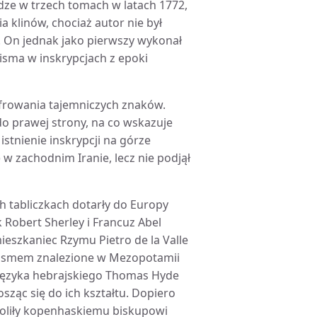
e w trzech tomach w latach 1772,
 klinów, chociaż autor nie był
 On jednak jako pierwszy wykonał
pisma w inskrypcjach z epoki
frowania tajemniczych znaków.
do prawej strony, na co wskazuje
stnienie inskrypcji na górze
w zachodnim Iranie, lecz nie podjął
h tabliczkach dotarły do Europy
Robert Sherley i Francuz Abel
mieszkaniec Rzymu Pietro de la Valle
m pismem znalezione w Mezopotamii
 języka hebrajskiego Thomas Hyde
sząc się do ich kształtu. Dopiero
oliły kopenhaskiemu biskupowi