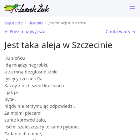
Książki online
Układanka
Jest taka aleja w Szczecinie
← Poezja najwyższa
Cnota wiary →
Jest taka aleja w Szczecinie
Ku słońcu
idę między nagrobki,
a za mną bezgłośne kroki
tysięcy czcicieli Ra.
Każdy z nich szedł ku słońcu
i jak ja
pytał,
nigdy nie otrzymując odpowiedzi.
Za moimi plecami
sunie korowód żalu,
liśćmi szeleszczący to samo pytanie.
Zadanie dla mnie,