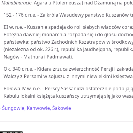
w
Mahabharacie
, Agara u Ptolemeusza) nad Dżamuną na poł
152 - 176 r. n.e. - Za króla Wasudewy państwo Kuszanów tr
III w. n.e. - Kuszanie spadają do roli słabych władców cor
Potężna dawniej monarchia rozpada się i do głosu docho
państewka: państwo Zachodnich Kszatrapów w środkowy
(niezależna od ok. 226 r.), republika Jaudhejgana, repub
Nagów - Mathura i Padmawati.
Ok. 340 r. n.e. - Kidara zrzuca zwierzchność Persji i zak
Walczy z Persami w sojuszu z innymi niewielkimi księstwa
Połowa IV w. n.e. - Perscy Sassanidzi ostatecznie podbija
Kabulu lokalni książęta kuszańscy utrzymają się jako wasal
 Śungowie, Kanwowie, Śakowie