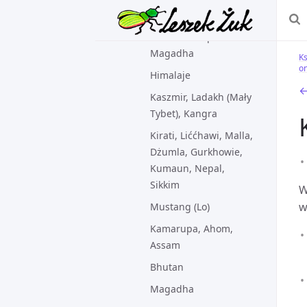
Cywilizacja Indusu
Ariowie do epoki
Magadha
Ks
on
Himalaje
←
Kaszmir, Ladakh (Mały
Tybet), Kangra
Kirati, Liććhawi, Malla,
Dżumla, Gurkhowie,
Kumaun, Nepal,
Sikkim
W
w
Mustang (Lo)
Kamarupa, Ahom,
Assam
Bhutan
Magadha