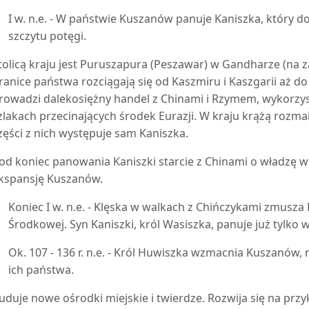
I w. n.e. - W państwie Kuszanów panuje Kaniszka, który
szczytu potęgi.
tolicą kraju jest Puruszapura (Peszawar) w Gandharze (na 
ranice państwa rozciągają się od Kaszmiru i Kaszgarii aż 
rowadzi dalekosiężny handel z Chinami i Rzymem, wykorzy
zlakach przecinających środek Eurazji. W kraju krążą rozmai
zęści z nich występuje sam Kaniszka.
od koniec panowania Kaniszki starcie z Chinami o władzę 
kspansję Kuszanów.
Koniec I w. n.e. - Klęska w walkach z Chińczykami zmusza
Środkowej. Syn Kaniszki, król Wasiszka, panuje już tylko w
Ok. 107 - 136 r. n.e. - Król Huwiszka wzmacnia Kuszanów,
ich państwa.
uduje nowe ośrodki miejskie i twierdze. Rozwija się na prz