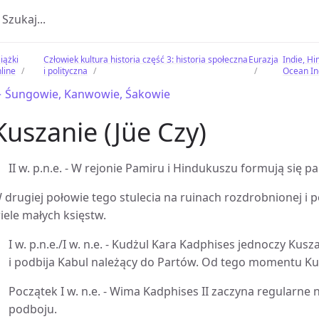
iążki
Człowiek kultura historia część 3: historia społeczna
Eurazja
Indie, Hi
line
i polityczna
Ocean In
 Śungowie, Kanwowie, Śakowie
Kuszanie (Jüe Czy)
II w. p.n.e. - W rejonie Pamiru i Hindukuszu formują się
 drugiej połowie tego stulecia na ruinach rozdrobnionej i p
iele małych księstw.
I w. p.n.e./I w. n.e. - Kudżul Kara Kadphises jednoczy Ku
i podbija Kabul należący do Partów. Od tego momentu Kus
Początek I w. n.e. - Wima Kadphises II zaczyna regularne n
podboju.