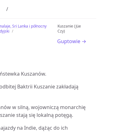
malaje, Sri Lanka i północny
Kuszanie (Jüe
dyjski
Czy)
Guptowie →
 państewka Kuszanów.
odbitej Baktrii Kuszanie zakładają
szanów w silną, wojowniczą monarchię
zanie stają się lokalną potęgą.
ajazdy na Indie, dążąc do ich