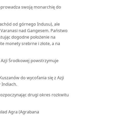
 doprowadza swoją monarchię do
zachód od górnego Indusu), ale
do Varanasi nad Gangesem. Państwo
stując dogodne położenie na
te monety srebrne i złote, a na
w Azji Środkowej powstrzymuje
 Kuszanów do wycofania się z Azji
 Indiach.
 rozpoczynając drugi okres rozkwitu
ykład Agra (Agrabana