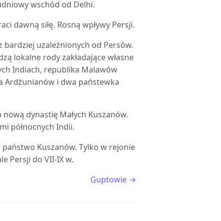
udniowy wschód od Delhi.
aci dawną siłę. Rosną wpływy Persji.
az bardziej uzależnionych od Persów.
dzą lokalne rody zakładające własne
ch Indiach, republika Malawów
lika Ardżunianów i dwa państewka
łada nową dynastię Małych Kuszanów.
mi północnych Indii.
ją państwo Kuszanów. Tylko w rejonie
e Persji do VII-IX w.
Guptowie →