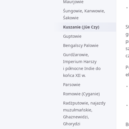
Maurjowie
Śungowie, Kanwowie,
Śakowie
S
Kuszanie (Jüe Czy)
g
Guptowie
p
Bengalscy Palowie
s
Gurdźarowie,
c
Imperium Harszy
P
i północne Indie do
e
końca XII w.
Parsowie
Romowie (Cyganie)
Radżputowie, najazdy
muzułmańskie,
Ghaznewidzi,
Ghorydzi
B