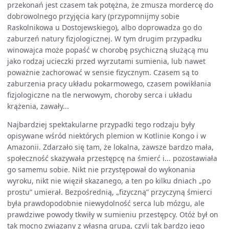
przekonań jest czasem tak potężna, że zmusza mordercę do
dobrowolnego przyjęcia kary (przypomnijmy sobie
Raskolnikowa u Dostojewskiego), albo doprowadza go do
zaburzeń natury fizjologicznej. W tym drugim przypadku
winowajca może popaść w chorobę psychiczną służącą mu
jako rodzaj ucieczki przed wyrzutami sumienia, lub nawet
poważnie zachorować w sensie fizycznym. Czasem są to
zaburzenia pracy układu pokarmowego, czasem powikłania
fizjologiczne na tle nerwowym, choroby serca i układu
krążenia, zawały...
Najbardziej spektakularne przypadki tego rodzaju były
opisywane wśród niektórych plemion w Kotlinie Kongo i w
Amazonii. Zdarzało się tam, że lokalna, zawsze bardzo mała,
społeczność skazywała przestępcę na śmierć i... pozostawiała
go samemu sobie. Nikt nie przystępował do wykonania
wyroku, nikt nie więził skazanego, a ten po kilku dniach „po
prostu” umierał. Bezpośrednią, „fizyczną” przyczyną śmierci
była prawdopodobnie niewydolność serca lub mózgu, ale
prawdziwe powody tkwiły w sumieniu przestępcy. Otóż był on
tak mocno związany z własną grupą, czyli tak bardzo jego