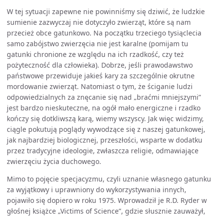
W tej sytuacji zapewne nie powinniśmy się dziwić, że ludzkie
sumienie zazwyczaj nie dotyczyło zwierząt, które są nam
przecież obce gatunkowo. Na początku trzeciego tysiąclecia
samo zabójstwo zwierzęcia nie jest karalne (pomijam tu
gatunki chronione ze względu na ich rzadkość, czy też
pożyteczność dla człowieka). Dobrze, jeśli prawodawstwo
państwowe przewiduje jakieś kary za szczególnie okrutne
mordowanie zwierząt. Natomiast o tym, że ściganie ludzi
odpowiedzialnych za znęcanie się nad „braćmi mniejszymi”
jest bardzo nieskuteczne, na ogół mało energiczne i rzadko
kończy się dotkliwszą karą, wiemy wszyscy. Jak więc widzimy,
ciągle pokutują poglądy wywodzące się z naszej gatunkowej,
jak najbardziej biologicznej, przeszłości, wsparte w dodatku
przez tradycyjne ideologie, zwłaszcza religie, odmawiające
zwierzęciu życia duchowego.
Mimo to pojęcie specjacyzmu, czyli uznanie własnego gatunku
za wyjątkowy i uprawniony do wykorzystywania innych,
pojawiło się dopiero w roku 1975. Wprowadził je R.D. Ryder w
głośnej książce „Victims of Science”, gdzie słusznie zauważył,