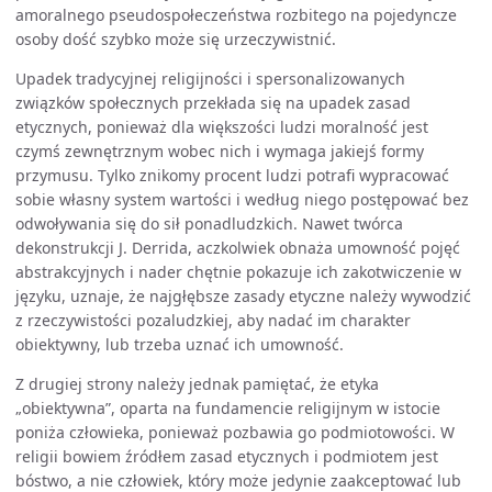
amoralnego pseudospołeczeństwa rozbitego na pojedyncze
osoby dość szybko może się urzeczywistnić.
Upadek tradycyjnej religijności i spersonalizowanych
związków społecznych przekłada się na upadek zasad
etycznych, ponieważ dla większości ludzi moralność jest
czymś zewnętrznym wobec nich i wymaga jakiejś formy
przymusu. Tylko znikomy procent ludzi potrafi wypracować
sobie własny system wartości i według niego postępować bez
odwoływania się do sił ponadludzkich. Nawet twórca
dekonstrukcji J. Derrida, aczkolwiek obnaża umowność pojęć
abstrakcyjnych i nader chętnie pokazuje ich zakotwiczenie w
języku, uznaje, że najgłębsze zasady etyczne należy wywodzić
z rzeczywistości pozaludzkiej, aby nadać im charakter
obiektywny, lub trzeba uznać ich umowność.
Z drugiej strony należy jednak pamiętać, że etyka
„obiektywna”, oparta na fundamencie religijnym w istocie
poniża człowieka, ponieważ pozbawia go podmiotowości. W
religii bowiem źródłem zasad etycznych i podmiotem jest
bóstwo, a nie człowiek, który może jedynie zaakceptować lub