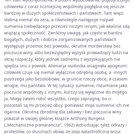
człowieka z coraz liczniejszej wspólnoty pogłębia się jeszcze
bardziej w dużych społeczeństwach i państwach. Tam więzi
słabną niemal do zera, a równolegle następuje rozpad
sumienia niebędącego przecież niczym innym, jak właśnie siłą
wiążącą społeczność. Zwróćmy uwagę, jak często w bardzo
bogatych, dużych i dobrze zorganizowanych państwach
występuje przemoc bez powodu, okrutne morderstwa bez
poczucia winy, albo bezwzględny wyzysk prowadzący ludzi na
skraj rozpaczy, który jednak żadnemu z wyzyskujących nie
spędza snu z powiek. Alienacja osobnika osiągnęła apogeum:
człowiek czuje się niemal wyłącznie odrębną osobą, a innych
postrzega jako bezosobowe, w gruncie rzeczy obce, a czasem
wrogie, mu państwo. W tej sytuacji sumienie, rozumiane jako
poczucie wspólnoty z innymi, kurczy się wyłącznie do mojego
ja. Mogę zatem robić wszystko, czego zapragnę, bo ci
pozostali są mi przecież obcy, ponieważ moje sumienie ich nie
ogarnia. Okrutną zbrodnię dla zabawy i bez poczucia winy
pokazał w swojej głośnej książce Anthony Burgess
(„Mechaniczna pomarańcza”, 1962) wzbudzając tyleż odrazy i
protestów, co słusznych obaw, że jego katastroficzna wizja