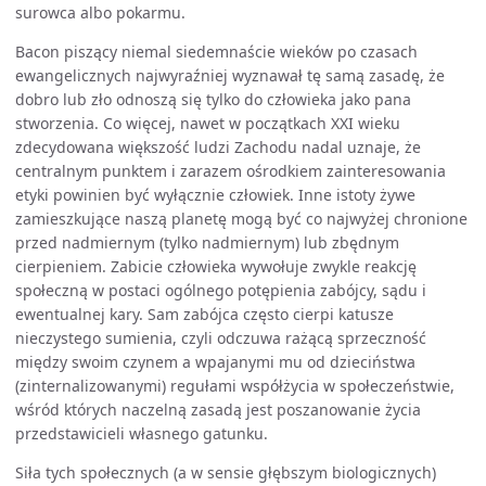
surowca albo pokarmu.
Bacon piszący niemal siedemnaście wieków po czasach
ewangelicznych najwyraźniej wyznawał tę samą zasadę, że
dobro lub zło odnoszą się tylko do człowieka jako pana
stworzenia. Co więcej, nawet w początkach XXI wieku
zdecydowana większość ludzi Zachodu nadal uznaje, że
centralnym punktem i zarazem ośrodkiem zainteresowania
etyki powinien być wyłącznie człowiek. Inne istoty żywe
zamieszkujące naszą planetę mogą być co najwyżej chronione
przed nadmiernym (tylko nadmiernym) lub zbędnym
cierpieniem. Zabicie człowieka wywołuje zwykle reakcję
społeczną w postaci ogólnego potępienia zabójcy, sądu i
ewentualnej kary. Sam zabójca często cierpi katusze
nieczystego sumienia, czyli odczuwa rażącą sprzeczność
między swoim czynem a wpajanymi mu od dzieciństwa
(zinternalizowanymi) regułami współżycia w społeczeństwie,
wśród których naczelną zasadą jest poszanowanie życia
przedstawicieli własnego gatunku.
Siła tych społecznych (a w sensie głębszym biologicznych)