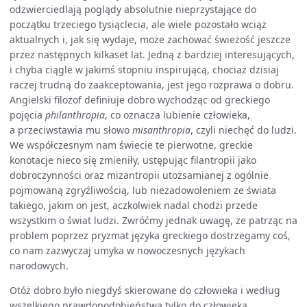
odzwierciedlają poglądy absolutnie nieprzystające do
początku trzeciego tysiąclecia, ale wiele pozostało wciąż
aktualnych i, jak się wydaje, może zachować świeżość jeszcze
przez następnych kilkaset lat. Jedną z bardziej interesujących,
i chyba ciągle w jakimś stopniu inspirującą, chociaż dzisiaj
raczej trudną do zaakceptowania, jest jego rozprawa o dobru.
Angielski filozof definiuje dobro wychodząc od greckiego
pojęcia
philanthropia
, co oznacza lubienie człowieka,
a przeciwstawia mu słowo
misanthropia
, czyli niechęć do ludzi.
We współczesnym nam świecie te pierwotne, greckie
konotacje nieco się zmieniły, ustępując filantropii jako
dobroczynności oraz mizantropii utożsamianej z ogólnie
pojmowaną zgryźliwością, lub niezadowoleniem ze świata
takiego, jakim on jest, aczkolwiek nadal chodzi przede
wszystkim o świat ludzi. Zwróćmy jednak uwagę, że patrząc na
problem poprzez pryzmat języka greckiego dostrzegamy coś,
co nam zazwyczaj umyka w nowoczesnych językach
narodowych.
Otóż dobro było niegdyś skierowane do człowieka i według
wszelkiego prawdopodobieństwa tylko do człowieka.