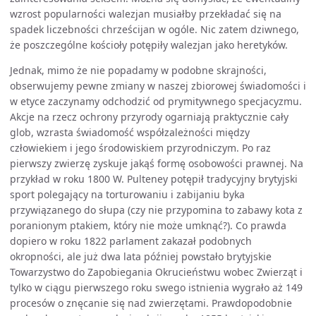
wzrost popularności walezjan musiałby przekładać się na
spadek liczebności chrześcijan w ogóle. Nic zatem dziwnego,
że poszczególne kościoły potępiły walezjan jako heretyków.
Jednak, mimo że nie popadamy w podobne skrajności,
obserwujemy pewne zmiany w naszej zbiorowej świadomości i
w etyce zaczynamy odchodzić od prymitywnego specjacyzmu.
Akcje na rzecz ochrony przyrody ogarniają praktycznie cały
glob, wzrasta świadomość współzależności między
człowiekiem i jego środowiskiem przyrodniczym. Po raz
pierwszy zwierzę zyskuje jakąś formę osobowości prawnej. Na
przykład w roku 1800 W. Pulteney potępił tradycyjny brytyjski
sport polegający na torturowaniu i zabijaniu byka
przywiązanego do słupa (czy nie przypomina to zabawy kota z
poranionym ptakiem, który nie może umknąć?). Co prawda
dopiero w roku 1822 parlament zakazał podobnych
okropności, ale już dwa lata później powstało brytyjskie
Towarzystwo do Zapobiegania Okrucieństwu wobec Zwierząt i
tylko w ciągu pierwszego roku swego istnienia wygrało aż 149
procesów o znęcanie się nad zwierzętami. Prawdopodobnie