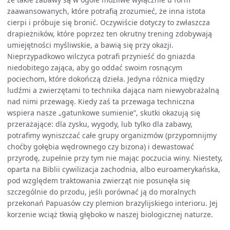
zaawansowanych, które potrafią zrozumieć, że inna istota
cierpi i próbuje się bronić. Oczywiście dotyczy to zwłaszcza
drapieżników, które poprzez ten okrutny trening zdobywają
umiejętności myśliwskie, a bawią się przy okazji.
Nieprzypadkowo wilczyca potrafi przynieść do gniazda
niedobitego zająca, aby go oddać swoim rosnącym
pociechom, które dokończą dzieła. Jedyna różnica między
ludźmi a zwierzętami to technika dająca nam niewyobrażalną
nad nimi przewagę. Kiedy zaś ta przewaga techniczna
wspiera nasze „gatunkowe sumienie”, skutki okazują się
przerażające: dla zysku, wygody, lub tylko dla zabawy,
potrafimy wyniszczać całe grupy organizmów (przypomnijmy
choćby gołębia wędrownego czy bizona) i dewastować
przyrodę, zupełnie przy tym nie mając poczucia winy. Niestety,
oparta na Biblii cywilizacja zachodnia, albo euroamerykańska,
pod względem traktowania zwierząt nie posunęła się
szczególnie do przodu, jeśli porównać ją do moralnych
przekonań Papuasów czy plemion brazylijskiego interioru. Jej
korzenie wciąż tkwią głęboko w naszej biologicznej naturze.