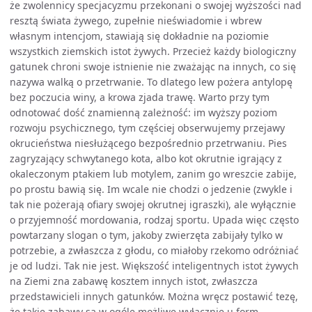
że zwolennicy specjacyzmu przekonani o swojej wyższości nad
resztą świata żywego, zupełnie nieświadomie i wbrew
własnym intencjom, stawiają się dokładnie na poziomie
wszystkich ziemskich istot żywych. Przecież każdy biologiczny
gatunek chroni swoje istnienie nie zważając na innych, co się
nazywa walką o przetrwanie. To dlatego lew pożera antylopę
bez poczucia winy, a krowa zjada trawę. Warto przy tym
odnotować dość znamienną zależność: im wyższy poziom
rozwoju psychicznego, tym częściej obserwujemy przejawy
okrucieństwa niesłużącego bezpośrednio przetrwaniu. Pies
zagryzający schwytanego kota, albo kot okrutnie igrający z
okaleczonym ptakiem lub motylem, zanim go wreszcie zabije,
po prostu bawią się. Im wcale nie chodzi o jedzenie (zwykle i
tak nie pożerają ofiary swojej okrutnej igraszki), ale wyłącznie
o przyjemność mordowania, rodzaj sportu. Upada więc często
powtarzany slogan o tym, jakoby zwierzęta zabijały tylko w
potrzebie, a zwłaszcza z głodu, co miałoby rzekomo odróżniać
je od ludzi. Tak nie jest. Większość inteligentnych istot żywych
na Ziemi zna zabawę kosztem innych istot, zwłaszcza
przedstawicieli innych gatunków. Można wręcz postawić tezę,
że takie zabawy są w ogóle możliwe wyłącznie u form