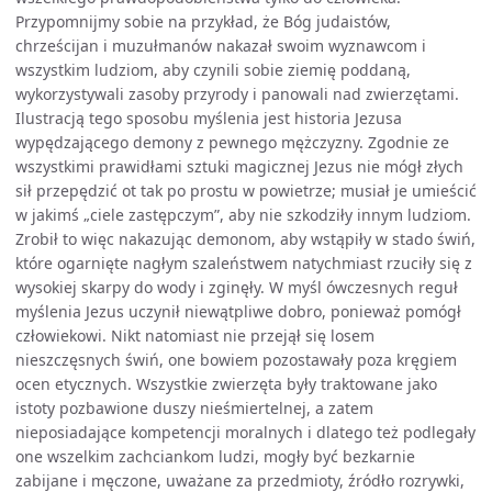
Przypomnijmy sobie na przykład, że Bóg judaistów,
chrześcijan i muzułmanów nakazał swoim wyznawcom i
wszystkim ludziom, aby czynili sobie ziemię poddaną,
wykorzystywali zasoby przyrody i panowali nad zwierzętami.
Ilustracją tego sposobu myślenia jest historia Jezusa
wypędzającego demony z pewnego mężczyzny. Zgodnie ze
wszystkimi prawidłami sztuki magicznej Jezus nie mógł złych
sił przepędzić ot tak po prostu w powietrze; musiał je umieścić
w jakimś „ciele zastępczym”, aby nie szkodziły innym ludziom.
Zrobił to więc nakazując demonom, aby wstąpiły w stado świń,
które ogarnięte nagłym szaleństwem natychmiast rzuciły się z
wysokiej skarpy do wody i zginęły. W myśl ówczesnych reguł
myślenia Jezus uczynił niewątpliwe dobro, ponieważ pomógł
człowiekowi. Nikt natomiast nie przejął się losem
nieszczęsnych świń, one bowiem pozostawały poza kręgiem
ocen etycznych. Wszystkie zwierzęta były traktowane jako
istoty pozbawione duszy nieśmiertelnej, a zatem
nieposiadające kompetencji moralnych i dlatego też podlegały
one wszelkim zachciankom ludzi, mogły być bezkarnie
zabijane i męczone, uważane za przedmioty, źródło rozrywki,