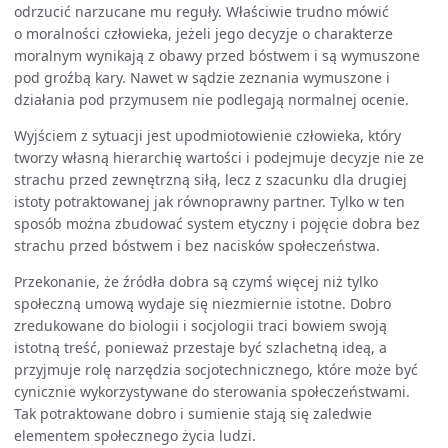
odrzucić narzucane mu reguły. Właściwie trudno mówić
o moralności człowieka, jeżeli jego decyzje o charakterze
moralnym wynikają z obawy przed bóstwem i są wymuszone
pod groźbą kary. Nawet w sądzie zeznania wymuszone i
działania pod przymusem nie podlegają normalnej ocenie.
Wyjściem z sytuacji jest upodmiotowienie człowieka, który
tworzy własną hierarchię wartości i podejmuje decyzje nie ze
strachu przed zewnętrzną siłą, lecz z szacunku dla drugiej
istoty potraktowanej jak równoprawny partner. Tylko w ten
sposób można zbudować system etyczny i pojęcie dobra bez
strachu przed bóstwem i bez nacisków społeczeństwa.
Przekonanie, że źródła dobra są czymś więcej niż tylko
społeczną umową wydaje się niezmiernie istotne. Dobro
zredukowane do biologii i socjologii traci bowiem swoją
istotną treść, ponieważ przestaje być szlachetną ideą, a
przyjmuje rolę narzędzia socjotechnicznego, które może być
cynicznie wykorzystywane do sterowania społeczeństwami.
Tak potraktowane dobro i sumienie stają się zaledwie
elementem społecznego życia ludzi.