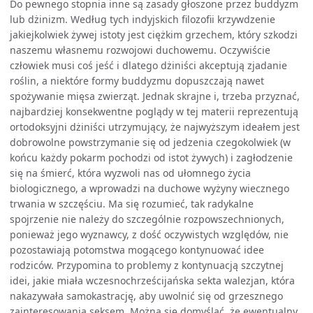
Do pewnego stopnia inne są zasady głoszone przez buddyzm
lub dżinizm. Według tych indyjskich filozofii krzywdzenie
jakiejkolwiek żywej istoty jest ciężkim grzechem, który szkodzi
naszemu własnemu rozwojowi duchowemu. Oczywiście
człowiek musi coś jeść i dlatego dżiniści akceptują zjadanie
roślin, a niektóre formy buddyzmu dopuszczają nawet
spożywanie mięsa zwierząt. Jednak skrajne i, trzeba przyznać,
najbardziej konsekwentne poglądy w tej materii reprezentują
ortodoksyjni dżiniści utrzymujący, że najwyższym ideałem jest
dobrowolne powstrzymanie się od jedzenia czegokolwiek (w
końcu każdy pokarm pochodzi od istot żywych) i zagłodzenie
się na śmierć, która wyzwoli nas od ułomnego życia
biologicznego, a wprowadzi na duchowe wyżyny wiecznego
trwania w szczęściu. Ma się rozumieć, tak radykalne
spojrzenie nie należy do szczególnie rozpowszechnionych,
ponieważ jego wyznawcy, z dość oczywistych względów, nie
pozostawiają potomstwa mogącego kontynuować idee
rodziców. Przypomina to problemy z kontynuacją szczytnej
idei, jakie miała wczesnochrześcijańska sekta walezjan, która
nakazywała samokastrację, aby uwolnić się od grzesznego
zainteresowania seksem. Można się domyślać, że ewentualny