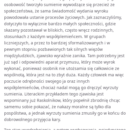
osobowość tworzyło sumienie wywodzące się przecież ze
społeczeństwa, że sama świadomość wydania wyroku
powodowała ustanie procesów życiowych. Jak zaznaczyliśmy,
dotyczyło to wyłącznie bardzo małych społeczności, gdzie
skazany pozostawał w bliskich, często wręcz rodzinnych,
stosunkach z każdym współplemieńcem. W grupach
liczniejszych, a przez to bardziej sformalizowanych i w
pewnym stopniu pozbawionych tak silnych więzów
międzyludzkich, zjawisko wyraźnie zanika. Tam potrzebny jest
już sąd i odpowiedni aparat przymusu, który może wyrok
wykonać, ponieważ osobnik nie utożsamia się całkowicie ze
wspólnotą, która jest na to zbyt duża. Każdy człowiek ma więc
poczucie odrębności swojego ja oraz innych
współplemieńców, chociaż nadal mogą go dręczyć wyrzuty
sumienia. Literackim przykładem tego zjawiska jest
wspominany już Raskolnikow, który popełnił zbrodnię chcąc
samemu sobie pokazać, że nakazy moralne są tylko dla
pospólstwa, a jednak wyrzuty sumienia zmusiły go w końcu do
dobrowolnego przyjęcia kary.
Ten stan wyodrębnienia, a potem wyobcowania, pojedynczego