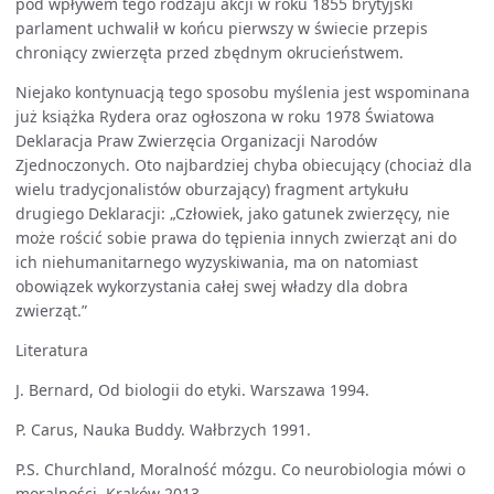
pod wpływem tego rodzaju akcji w roku 1855 brytyjski
parlament uchwalił w końcu pierwszy w świecie przepis
chroniący zwierzęta przed zbędnym okrucieństwem.
Niejako kontynuacją tego sposobu myślenia jest wspominana
już książka Rydera oraz ogłoszona w roku 1978 Światowa
Deklaracja Praw Zwierzęcia Organizacji Narodów
Zjednoczonych. Oto najbardziej chyba obiecujący (chociaż dla
wielu tradycjonalistów oburzający) fragment artykułu
drugiego Deklaracji: „Człowiek, jako gatunek zwierzęcy, nie
może rościć sobie prawa do tępienia innych zwierząt ani do
ich niehumanitarnego wyzyskiwania, ma on natomiast
obowiązek wykorzystania całej swej władzy dla dobra
zwierząt.”
Literatura
J. Bernard, Od biologii do etyki. Warszawa 1994.
P. Carus, Nauka Buddy. Wałbrzych 1991.
P.S. Churchland, Moralność mózgu. Co neurobiologia mówi o
moralności. Kraków 2013.