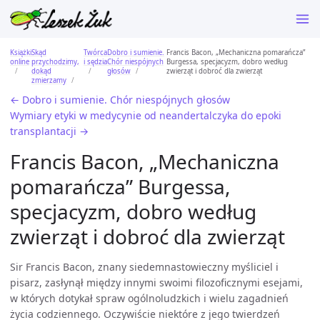
Książki
Skąd
Twórca
Dobro i sumienie.
Francis Bacon, „Mechaniczna pomarańcza”
online
przychodzimy,
i sędzia
Chór niespójnych
Burgessa, specjacyzm, dobro według
dokąd
głosów
zwierząt i dobroć dla zwierząt
zmierzamy
← Dobro i sumienie. Chór niespójnych głosów
Wymiary etyki w medycynie od neandertalczyka do epoki
transplantacji →
Francis Bacon, „Mechaniczna
pomarańcza” Burgessa,
specjacyzm, dobro według
zwierząt i dobroć dla zwierząt
Sir Francis Bacon, znany siedemnastowieczny myśliciel i
pisarz, zasłynął między innymi swoimi filozoficznymi esejami,
w których dotykał spraw ogólnoludzkich i wielu zagadnień
życia codziennego. Oczywiście niektóre z jego twierdzeń