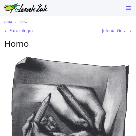
Grafiki
Homo
← Futurologia
Jelenia Góra →
Homo