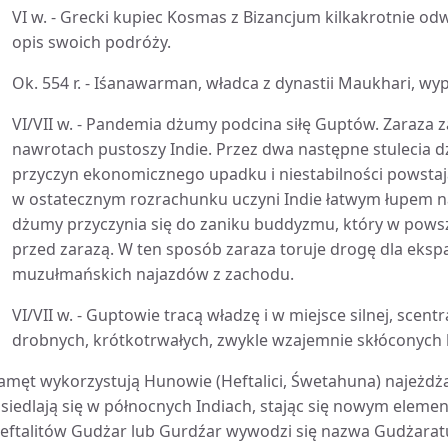
VI w. - Grecki kupiec Kosmas z Bizancjum kilkakrotnie od
opis swoich podróży.
Ok. 554 r. - Iśanawarman, władca z dynastii Maukhari, w
VI/VII w. - Pandemia dżumy podcina siłę Guptów. Zaraza 
nawrotach pustoszy Indie. Przez dwa następne stulecia 
przyczyn ekonomicznego upadku i niestabilności powstaj
w ostatecznym rozrachunku uczyni Indie łatwym łupem na
dżumy przyczynia się do zaniku buddyzmu, który w powszec
przed zarazą. W ten sposób zaraza toruje drogę dla eksp
muzułmańskich najazdów z zachodu.
VI/VII w. - Guptowie tracą władzę i w miejsce silnej, scen
drobnych, krótkotrwałych, zwykle wzajemnie skłóconych 
amęt wykorzystują Hunowie (Heftalici, Śwetahuna) najeżdż
siedlają się w północnych Indiach, stając się nowym elem
eftalitów Gudżar lub Gurdźar wywodzi się nazwa Gudżaratu