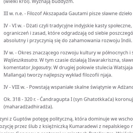
(wielki król). Wyznają buddyzm.
III w. n.e. - Filozof Akszapada Gautami pisze sławne dzieł
IV - VI w. - Dżati czyli tradycyjne indyjskie kasty społeczn
ograniczeń i zasad, które odgradzają od siebie poszczeg
absolutny i przyczynią się do zahamowania rozwoju Indii.
IV w. - Okres znaczącego rozwoju kultury w północnych i
Wajśeszikasutra
. W tym czasie działają Iśwarakriszna, sław
komentator
Jogasutry
. W drugiej połowie stulecia Watsjaj
Mallanga) tworzy najlepszy wykład filozofii njaja.
IV - VIII w. - Powstają wspaniałe skalne świątynie w Adżanc
Ok. 318 - 320 r. - Ćandragupta I (syn Ghatotkkaća) koronuj
(maharadżadhiradża).
zyni z Guptów potęgę polityczną, która dominuje we wscho
ozycję przez ślub z księżniczką Kumaradewi z nepalskiego