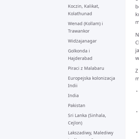
Koczin, Kalikat,
b
Kolathunad
k
m
Wenad (Kollam) i
Trawankor
N
Widżajanagar
C
j
Golkonda i
w
Hajderabad
Piraci z Malabaru
Z
Europejska kolonizacja
m
Indii
India
Pakistan
Sri Lanka (Sinhala,
Cejlon)
Lakszadiwy, Malediwy