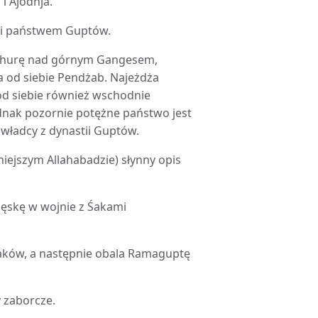
i Ajodhja.
dzi państwem Guptów.
Mathurę nad górnym Gangesem,
a od siebie Pendżab. Najeżdża
 od siebie również wschodnie
ednak pozornie potężne państwo jest
 władcy z dynastii Guptów.
iejszym Allahabadzie) słynny opis
lęskę w wojnie z Śakami
Śaków, a następnie obala Ramaguptę
y zaborcze.