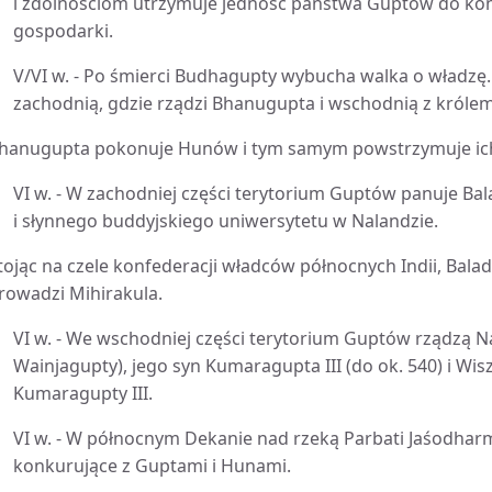
i zdolnościom utrzymuje jedność państwa Guptów do koń
gospodarki.
V/VI w. - Po śmierci Budhagupty wybucha walka o władzę.
zachodnią, gdzie rządzi Bhanugupta i wschodnią z króle
hanugupta pokonuje Hunów i tym samym powstrzymuje ich 
VI w. - W zachodniej części terytorium Guptów panuje Ba
i słynnego buddyjskiego uniwersytetu w Nalandzie.
tojąc na czele konfederacji władców północnych Indii, Balad
rowadzi Mihirakula.
VI w. - We wschodniej części terytorium Guptów rządzą N
Wainjagupty), jego syn Kumaragupta III (do ok. 540) i Wis
Kumaragupty III.
VI w. - W północnym Dekanie nad rzeką Parbati Jaśodha
konkurujące z Guptami i Hunami.