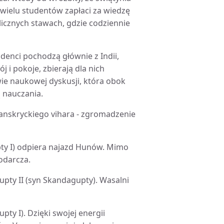
 wielu studentów zapłaci za wiedzę
icznych stawach, gdzie codziennie
udenci pochodzą głównie z Indii,
j i pokoje, zbierają dla nich
ie naukowej dyskusji, która obok
 nauczania.
anskryckiego vihara - zgromadzenie
ty I) odpiera najazd Hunów. Mimo
odarcza.
ty II (syn Skandagupty). Wasalni
y I). Dzięki swojej energii