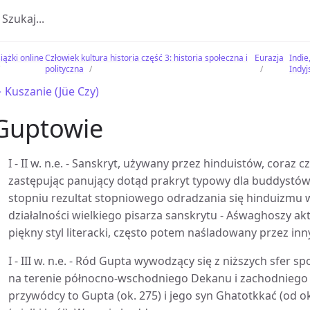
iążki online
Człowiek kultura historia część 3: historia społeczna i
Eurazja
Indie
polityczna
Indyj
 Kuszanie (Jüe Czy)
Guptowie
I - II w. n.e. - Sanskryt, używany przez hinduistów, coraz c
zastępując panujący dotąd prakryt typowy dla buddystów 
stopniu rezultat stopniowego odradzania się hinduizmu w
działalności wielkiego pisarza sanskrytu - Aśwaghoszy ak
piękny styl literacki, często potem naśladowany przez in
I - III w. n.e. - Ród Gupta wywodzący się z niższych sfer
na terenie północno-wschodniego Dekanu i zachodniego B
przywódcy to Gupta (ok. 275) i jego syn Ghatotkkać (od o