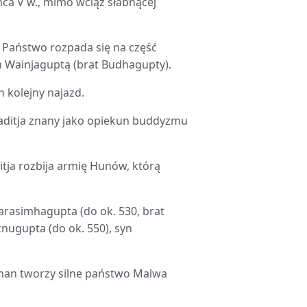
ca V w., mimo wciąż słabnącej
 Państwo rozpada się na część
m Wainjaguptą (brat Budhagupty).
kolejny najazd.
laditja znany jako opiekun buddyzmu
itja rozbija armię Hunów, którą
arasimhagupta (do ok. 530, brat
znugupta (do ok. 550), syn
rman tworzy silne państwo Malwa