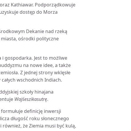
 oraz Kathiawar. Podporządkowuje
 uzyskuje dostęp do Morza
 środkowym Dekanie nad rzeką
miasta, ośrodki polityczne
a i gospodarka. Jest to możliwe
i buddyzmu na nowe idee, a także
zemiosła. Z jednej strony wklęsłe
 całych wschodnich Indiach.
ddyjskiej szkoły hinajana
mentuje
Wajśeszikasutrę
.
formułuje definicję inwersji
licza długość roku słonecznego
również, że Ziemia musi być kulą,