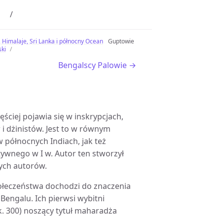
, Himalaje, Sri Lanka i północny Ocean
Guptowie
ski
Bengalscy Palowie →
zęściej pojawia się w inskrypcjach,
i dżinistów. Jest to w równym
 północnych Indiach, jak też
tywnego w I w. Autor ten stworzył
nych autorów.
 społeczeństwa dochodzi do znaczenia
engalu. Ich pierwsi wybitni
k. 300) noszący tytuł maharadża