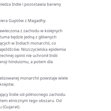
wiedza Indie i pozostawia barwny
ypiera Guptów z Magadhy.
zawleczona z zachodu w kolejnych
dżuma będzie jedną z głównych
ących w Indiach monarchii, co
jeźdźców. Niszczycielska epidemia
hnej opinii nie uchronił Indii
ansji hinduizmu, a potem dla
tralizowanej monarchii powstaje wiele
księstw.
ający Indie od północnego zachodu.
entem etnicznym tego obszaru. Od
 (Gujarat).