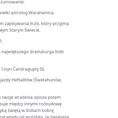
rozumowanie.
wielki astrolog Warahamira.
 zapisywania liczb, który przyjmą
ałym Starym Świecie.
ń.
za największego dramaturga Indii
I (syn Ćandragupty II).
ajazdy Heftalitów (Śwetahunów,
 a swoje wrażenia opisze potem
pisuje między innymi rozbudowę
yką świętą w Indiach kobrę
zał wtedy od wróżbity, że świątynia