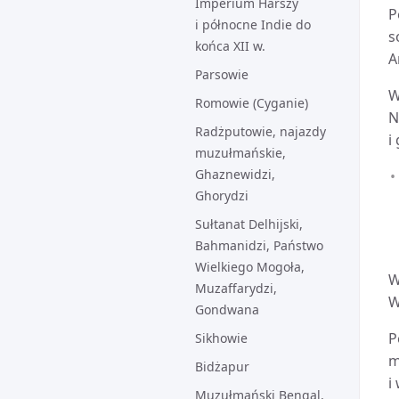
Imperium Harszy
P
i północne Indie do
s
końca XII w.
A
Parsowie
W
Romowie (Cyganie)
N
Radżputowie, najazdy
i
muzułmańskie,
Ghaznewidzi,
Ghorydzi
Sułtanat Delhijski,
Bahmanidzi, Państwo
Wielkiego Mogoła,
W
Muzaffarydzi,
W
Gondwana
P
Sikhowie
m
Bidżapur
i
Muzułmański Bengal,