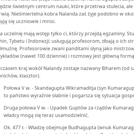
ędzie świetnym centrum nauki, które przetrwa stulecia, ale
rwią. Nieśmiertelna kobra Nalanda zaś żyje podobno w okol
yją się uczniowie i mnisi.
a uczelnię mają wstęp tylko ci, którzy przejdą egzaminy. St
hin, Tybetu i Indonezji; usługują profesorom, dbają o ich stró
ałmużnę. Profesorowie zwani panditami słyną jako mistrzow
ykładów (nawet 100 dziennie) i rozmowy jest główną formą
 czasem kraj wokół Nalandy zostaje nazwany Biharem (od s
nichów, klasztor).
Połowa V w. - Skandagupta Wikramaditja (syn Kumaragup
to państwo wyraźnie słabnie i pogarsza się sytuacja gosp
Druga połowa V w. - Upadek Guptów za rządów Kumaragup
władcy mogą się teraz usamodzielnić.
Ok. 477 r. - Władzę obejmuje Budhagupta (wnuk Kumaragupt