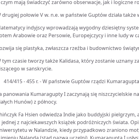
 czym mają świadczyć zarówno obserwacje, jak i logiczne 
 drugiej połowie V w. n.e. w państwie Guptów działa także 
atematycy indyjscy wprowadzają wygodny dziesiętny system
otem Arabowie oraz Persowie, Europejczycy i inne ludy w c
ozwija się plastyka, zwłaszcza rzeźba i budownictwo świąty
 tym czasie tworzy także Kalidasa, który zostanie uznany 
iszącego w sanskrycie.
414/415 - 455 r. - W państwie Guptów rządzi Kumaragupta 
a panowania Kumaragupty I zaczynają się niszczycielskie n
iałych Hunów) z północy.
hińczyk Fa Hsien odwiedza Indie jako buddyjski pielgrzym,
 jednej z najciekawszych książek podróżniczych świata. O
niwersytetu w Nalandzie, kiedy przypadkowo zraniono mot
 imieniu Nalanda (stąd nazwa uczelni). Kumaragupta I usłys