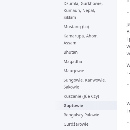
b
Dżumla, Gurkhowie,
Kumaun, Nepal,
Sikkim
J
Mustang (Lo)
B
Kamarupa, Ahom,
i
Assam
w
Bhutan
w
Magadha
W
Maurjowie
c
Śungowie, Kanwowie,
Śakowie
Kuszanie (Jüe Czy)
W
Guptowie
i
Bengalscy Palowie
Gurdźarowie,