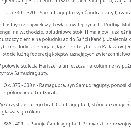
iegiem Gangesu z centrami w miastach Pataliputra, Wajśala 
Lata 330. - 370. - Samudragupta (syn Ćandragupty I) rzą
est jednym z największych władców tej dynastii. Podbija 
engal na wschodzie, południowe stoki Himalajów i uzależni
 pustoszy ziemie na południu aż do Sańći (Kańći). Uzależnia
ybrzeża Indii do Bengalu, łącznie z terytorium Pallawów. J
 istocie luźną federacją księstw uznających zwierzchnictwo
 połowie stulecia Hariszena umieszcza na kolumnie (w późn
zynów Samudragupty.
Ok. 375 - 380 r. - Ramagupta, syn Samudragupty, ponosi k
z północnego Gudżaratu.
ykorzystuje to jego brat, Ćandragupta II, który pokonuje 
 ogłasza się królem.
388 - 409 r. - Panuje Ćandragupta II. Prowadzi liczne wojn