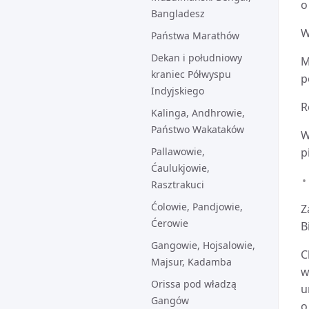
o
Bangladesz
W
Państwa Marathów
Dekan i południowy
M
kraniec Półwyspu
p
Indyjskiego
R
Kalinga, Andhrowie,
Państwo Wakataków
W
Pallawowie,
p
Ćaulukjowie,
Rasztrakuci
Ćolowie, Pandjowie,
Z
Ćerowie
B
Gangowie, Hojsalowie,
C
Majsur, Kadamba
w
Orissa pod władzą
u
Gangów
o