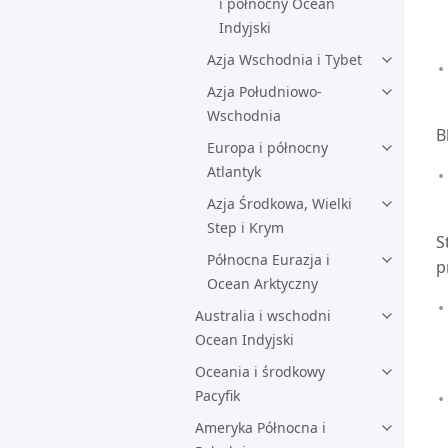
i północny Ocean
Indyjski
Azja Wschodnia i Tybet
Azja Południowo-
Wschodnia
B
Europa i północny
Atlantyk
Azja Środkowa, Wielki
Step i Krym
S
Północna Eurazja i
p
Ocean Arktyczny
Australia i wschodni
Ocean Indyjski
Oceania i środkowy
Pacyfik
Ameryka Północna i