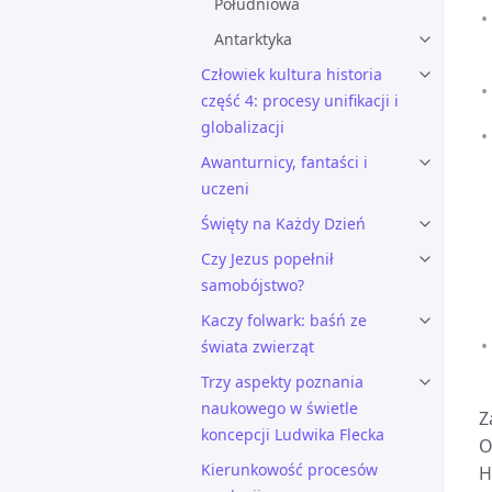
Południowa
Antarktyka
Człowiek kultura historia
część 4: procesy unifikacji i
globalizacji
Awanturnicy, fantaści i
uczeni
Święty na Każdy Dzień
Czy Jezus popełnił
samobójstwo?
Kaczy folwark: baśń ze
świata zwierząt
Trzy aspekty poznania
naukowego w świetle
Z
koncepcji Ludwika Flecka
O
Kierunkowość procesów
H