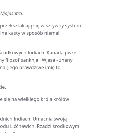
o
Njajasutra
.
e, przekształcają się w sztywny system
ólne kasty w sposób niemal
 środkowych Indiach. Kanada pisze
ny filozof sankhja i Wjasa - znany
ana (jego prawdziwe imię to
ie.
e się na wielkiego króla królów
dnich Indiach. Umacnia swoją
 rodu Liććhawich. Rządzi środkowym