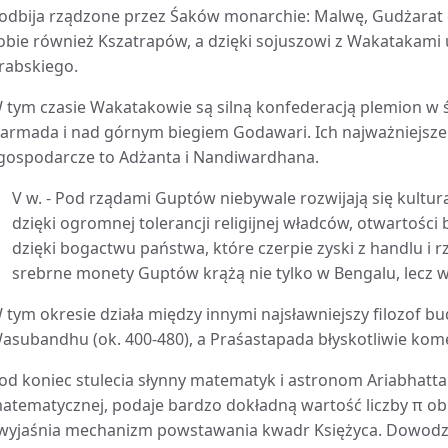
odbija rządzone przez Śaków monarchie: Malwę, Gudżarat
obie również Kszatrapów, a dzięki sojuszowi z Wakatakami
rabskiego.
 tym czasie Wakatakowie są silną konfederacją plemion w
armada i nad górnym biegiem Godawari. Ich najważniejsze 
 gospodarcze to Adżanta i Nandiwardhana.
V w. - Pod rządami Guptów niebywale rozwijają się kultur
dzięki ogromnej tolerancji religijnej władców, otwartośc
dzięki bogactwu państwa, które czerpie zyski z handlu i r
srebrne monety Guptów krążą nie tylko w Bengalu, lecz w
 tym okresie działa między innymi najsławniejszy filozof bu
asubandhu (ok. 400-480), a Praśastapada błyskotliwie ko
od koniec stulecia słynny matematyk i astronom Ariabhatta 
atematycznej, podaje bardzo dokładną wartość liczby π ob
 wyjaśnia mechanizm powstawania kwadr Księżyca. Dowodzi 