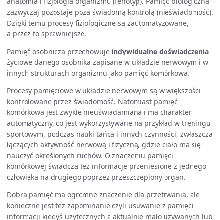
anatomia i fizjologia organizmu (fenotyp). Pamięć biologiczna
zazwyczaj pozostaje poza świadomą kontrolą (nieświadomość).
Dzięki temu procesy fizjologiczne są zautomatyzowane,
a przez to sprawniejsze.
Pamięć osobnicza przechowuje
indywidualne doświadczenia
życiowe danego osobnika zapisane w układzie nerwowym i w
innych strukturach organizmu jako pamięć komórkowa.
Procesy pamięciowe w układzie nerwowym są w większości
kontrolowane przez świadomość. Natomiast pamięć
komórkowa jest zwykle nieuświadamiana i ma charakter
automatyczny, co jest wykorzystywane na przykład w treningu
sportowym, podczas nauki tańca i innych czynności, zwłaszcza
łączących aktywność nerwową i fizyczną, gdzie ciało ma się
nauczyć określonych ruchów. O znaczeniu pamięci
komórkowej świadczą też informacje przeniesione z jednego
człowieka na drugiego poprzez przeszczepiony organ.
Dobra pamięć ma ogromne znaczenie dla przetrwania, ale
konieczne jest też zapominanie czyli usuwanie z pamięci
informacji kiedyś użytecznych a aktualnie mało używanych lub