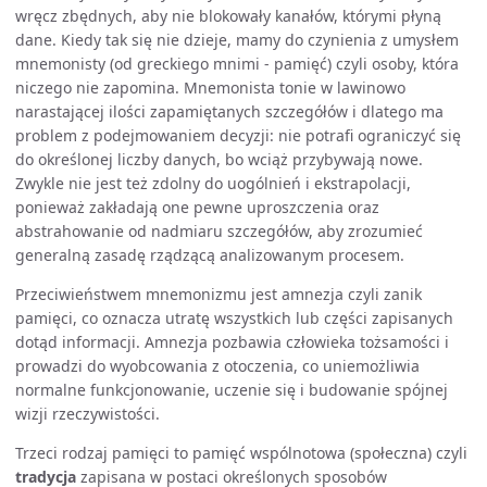
wręcz zbędnych, aby nie blokowały kanałów, którymi płyną
dane. Kiedy tak się nie dzieje, mamy do czynienia z umysłem
mnemonisty (od greckiego mnimi - pamięć) czyli osoby, która
niczego nie zapomina. Mnemonista tonie w lawinowo
narastającej ilości zapamiętanych szczegółów i dlatego ma
problem z podejmowaniem decyzji: nie potrafi ograniczyć się
do określonej liczby danych, bo wciąż przybywają nowe.
Zwykle nie jest też zdolny do uogólnień i ekstrapolacji,
ponieważ zakładają one pewne uproszczenia oraz
abstrahowanie od nadmiaru szczegółów, aby zrozumieć
generalną zasadę rządzącą analizowanym procesem.
Przeciwieństwem mnemonizmu jest amnezja czyli zanik
pamięci, co oznacza utratę wszystkich lub części zapisanych
dotąd informacji. Amnezja pozbawia człowieka tożsamości i
prowadzi do wyobcowania z otoczenia, co uniemożliwia
normalne funkcjonowanie, uczenie się i budowanie spójnej
wizji rzeczywistości.
Trzeci rodzaj pamięci to pamięć wspólnotowa (społeczna) czyli
tradycja
zapisana w postaci określonych sposobów