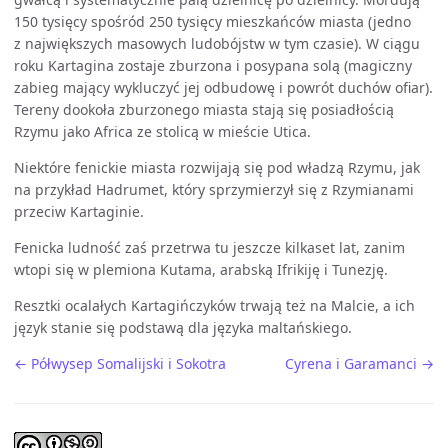
150 tysięcy spośród 250 tysięcy mieszkańców miasta (jedno
z największych masowych ludobójstw w tym czasie). W ciągu
roku Kartagina zostaje zburzona i posypana solą (magiczny
zabieg mający wykluczyć jej odbudowę i powrót duchów ofiar).
Tereny dookoła zburzonego miasta stają się posiadłością
Rzymu jako Africa ze stolicą w mieście Utica.
Niektóre fenickie miasta rozwijają się pod władzą Rzymu, jak
na przykład Hadrumet, który sprzymierzył się z Rzymianami
przeciw Kartaginie.
Fenicka ludność zaś przetrwa tu jeszcze kilkaset lat, zanim
wtopi się w plemiona Kutama, arabską Ifrikiję i Tunezję.
Resztki ocalałych Kartagińczyków trwają też na Malcie, a ich
język stanie się podstawą dla języka maltańskiego.
← Półwysep Somalijski i Sokotra
Cyrena i Garamanci →