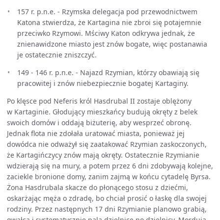
157 r. p.n.e. - Rzymska delegacja pod przewodnictwem
Katona stwierdza, że Kartagina nie zbroi się potajemnie
przeciwko Rzymowi. Mściwy Katon odkrywa jednak, że
znienawidzone miasto jest znów bogate, więc postanawia
je ostatecznie zniszczyć.
149 - 146 r. p.n.e. - Najazd Rzymian, którzy obawiają się
pracowitej i znów niebezpiecznie bogatej Kartaginy.
Po klęsce pod Neferis król Hasdrubal II zostaje oblężony
w Kartaginie. Głodujący mieszkańcy budują okręty z belek
swoich domów i oddają biżuterię, aby wesprzeć obronę.
Jednak flota nie zdołała uratować miasta, ponieważ jej
dowódca nie odważył się zaatakować Rzymian zaskoczonych,
że Kartagińczycy znów mają okręty. Ostatecznie Rzymianie
wdzierają się na mury, a potem przez 6 dni zdobywają kolejne,
zaciekle bronione domy, zanim zajmą w końcu cytadelę Byrsa.
Żona Hasdrubala skacze do płonącego stosu z dziećmi,
oskarżając męża o zdradę, bo chciał prosić o łaskę dla swojej
rodziny. Przez następnych 17 dni Rzymianie planowo grabią,
gwałcą i systematycznie palą dzielnicę po dzielnicy. Mordują