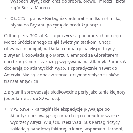
Wyspach Brytyjskich oraz do srebra, ołowiu, miedzi i złota
z gór Sierra Morena.
Ok. 525 r. p.n.e. - Kartagiński admirał Himilkon (Himilko)
płynie do Brytanii po cynę do produkcji brązu.
Odtąd przez 300 lat Kartagińczycy są panami zachodniego
Morza Śródziemnego dzięki świetnym statkom. Chcąc
utrzymać monopol, nakładają embargo na eksport cyny
z Brytanii, opowiadają o Morzu Ciemności za Gibraltarem
i pod karą śmierci zakazują wypływania na Atlantyk. Sami zaś
docierają do atlantyckich wysp, a sporadycznie nawet do
Ameryki. Nie są jednak w stanie utrzymać stałych szlaków
transatlantyckich.
Z Brytanii sprowadzają słodkowodne perły jako tanie klejnoty
(popularne aż do XV w. n.e.).
V w. p.n.e. - Kartagińskie ekspedycje pływające po
Atlantyku posuwają się coraz dalej na południe wzdłuż
wybrzeży Afryki. W ujściu rzeki Wadi Sus Kartagińczycy
zakładają handlową faktorię, o której wspomina Herodot,