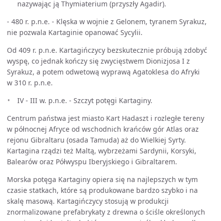
nazywając ją Thymiaterium (przyszły Agadir).
- 480 r. p.n.e. - Klęska w wojnie z Gelonem, tyranem Syrakuz,
nie pozwala Kartaginie opanować Sycylii.
Od 409 r. p.n.e. Kartagińczycy bezskutecznie próbują zdobyć
wyspę, co jednak kończy się zwycięstwem Dionizjosa I z
Syrakuz, a potem odwetową wyprawą Agatoklesa do Afryki
w 310 r. p.n.e.
IV - III w. p.n.e. - Szczyt potęgi Kartaginy.
Centrum państwa jest miasto Kart Hadaszt i rozległe tereny
w północnej Afryce od wschodnich krańców gór Atlas oraz
rejonu Gibraltaru (osada Tamuda) aż do Wielkiej Syrty.
Kartagina rządzi też Maltą, wybrzeżami Sardynii, Korsyki,
Balearów oraz Półwyspu Iberyjskiego i Gibraltarem.
Morska potęga Kartaginy opiera się na najlepszych w tym
czasie statkach, które są produkowane bardzo szybko i na
skalę masową. Kartagińczycy stosują w produkcji
znormalizowane prefabrykaty z drewna o ściśle określonych