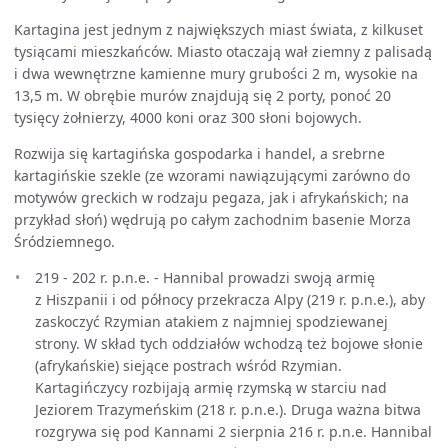
Kartagina jest jednym z największych miast świata, z kilkuset
tysiącami mieszkańców. Miasto otaczają wał ziemny z palisadą
i dwa wewnętrzne kamienne mury grubości 2 m, wysokie na
13,5 m. W obrębie murów znajdują się 2 porty, ponoć 20
tysięcy żołnierzy, 4000 koni oraz 300 słoni bojowych.
Rozwija się kartagińska gospodarka i handel, a srebrne
kartagińskie szekle (ze wzorami nawiązującymi zarówno do
motywów greckich w rodzaju pegaza, jak i afrykańskich; na
przykład słoń) wędrują po całym zachodnim basenie Morza
Śródziemnego.
219 - 202 r. p.n.e. - Hannibal prowadzi swoją armię
z Hiszpanii i od północy przekracza Alpy (219 r. p.n.e.), aby
zaskoczyć Rzymian atakiem z najmniej spodziewanej
strony. W skład tych oddziałów wchodzą też bojowe słonie
(afrykańskie) siejące postrach wśród Rzymian.
Kartagińczycy rozbijają armię rzymską w starciu nad
Jeziorem Trazymeńskim (218 r. p.n.e.). Druga ważna bitwa
rozgrywa się pod Kannami 2 sierpnia 216 r. p.n.e. Hannibal