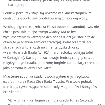
Kartaginą.
Pobliski port Sfax staje się wkrótce wielkim kartagińskim
centrum eksportu soli produkowanej z morskiej wody.
Według legend księżniczka Elissa popełnia samobójstwo, nie
chcąc poślubić miejscowego władcy. Ma to być
wytłumaczeniem kartagińskich ofiar z ludzi (w istocie takie
ofiary to pradawna semicka tradycja), zwłaszcza z dzieci
składanych w tofel czyli na cmentarzyskach oraz
w sanktuariach Baala (w 1921 r. archeolodzy odkryją tofel
w Kartaginie). Kartagina zachowuje fenicką religię, czcząc
między innymi Baala, jego żonę boginię Tanit (Elat), Eszmuna
jako patrona lekarzy i Melkarta.
Miastem-republiką rządzi dwóch wybieranych sędziów
(szofetim) oraz Rada Stu i Rada Trzystu. W istocie jednak
dominują rywalizujące ze sobą rody Magonidów i Barcydów
oraz kapłani.
VII w. p.n.e. - Kartagina zajmuje osadę Tunes (przyszły