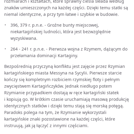
rozmiarach i kształtach, które sprawny cieśla składa według
znaków umieszczonych na każdej części. Dzięki temu statki są
niemal identyczne, a przy tym łatwe i szybkie w budowie.
396, 379 r. p.n.e. - Groźne bunty miejscowej,
niekartagińskiej ludności, która jest bezwzględnie
wyzyskiwana.
264 - 241 r. p.n.e. - Pierwsza wojna z Rzymem, dążącym do
przełamania dominacji Kartaginy.
Bezpośrednią przyczyną konfliktu jest zajęcie przez Rzymian
kartagińskiego miasta Messyna na Sycylii. Pierwsze starcie
kończy się kompletnym rozbiciem rzymskiej floty i pełnym
zwycięstwem Kartagińczyków. Jednak niedługo potem
Rzymianie przypadkiem dostają w ręce kartagiński statek
i kopiują go. W krótkim czasie uruchamiają masową produkcję
identycznych statków i dzięki temu stają się morską potęgą.
Paradoks polega na tym, że Rzymianie wykorzystali
kartagińskie znaki pozostawione na każdej części, które
instruują, jak ją łączyć z innymi częściami.