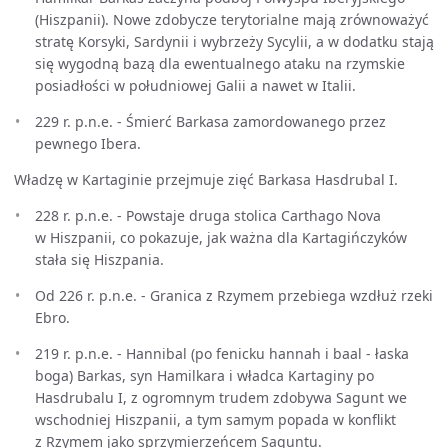
(Hiszpanii). Nowe zdobycze terytorialne mają zrównoważyć
stratę Korsyki, Sardynii i wybrzeży Sycylii, a w dodatku stają
się wygodną bazą dla ewentualnego ataku na rzymskie
posiadłości w południowej Galii a nawet w Italii.
229 r. p.n.e. - Śmierć Barkasa zamordowanego przez
pewnego Ibera.
Władzę w Kartaginie przejmuje zięć Barkasa Hasdrubal I.
228 r. p.n.e. - Powstaje druga stolica Carthago Nova
w Hiszpanii, co pokazuje, jak ważna dla Kartagińczyków
stała się Hiszpania.
Od 226 r. p.n.e. - Granica z Rzymem przebiega wzdłuż rzeki
Ebro.
219 r. p.n.e. - Hannibal (po fenicku hannah i baal - łaska
boga) Barkas, syn Hamilkara i władca Kartaginy po
Hasdrubalu I, z ogromnym trudem zdobywa Sagunt we
wschodniej Hiszpanii, a tym samym popada w konflikt
z Rzymem jako sprzymierzeńcem Saguntu.