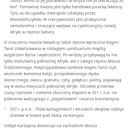
Tunis). Mimo to jej posiadłości w Afryce nie przekraczają 50
2
km
. Formalnie miasto jest tylko handlowo-piracką faktorią
Tyru aż do upadku metropolii zdobytej przez
Macedończyków. W rzeczywistości jest praktycznie
samodzielna i znacząco wpływa na cywilizacyjny rozwój
Afryki w rejonie Sahary.
O znaczeniu miasta świadczy także słynna wyrocznia bogini
Tanit zlokalizowana w rozległym sanktuarium między
wzgórzem Byrsa i wybrzeżem. Po wróżby przybywają tu nie
tylko mieszkańcy północnej Afryki, ale z całego rejonu Morza
Śródziemnego. Nieprzypadkowo symbole bogini Tanit czyli
wizerunki kamienia betyl, przepołowionego dysku
słonecznego, owocu granatu, ryby, gołębia i palmy, pojawiają
się w wielu miejscach północnej Afryki. Ośrodek przetrwa
czasy rzymskie i zostanie zburzony dopiero w 321 r. n.e. na
polecenie walczącego z „pogaństwem” cesarza Konstantyna.
537 r. p.n.e. - Flota kartagińskich i etruskich okrętów rozbija
Greków w bitwie pod Alalią na Korsyce.
Odtąd Kartagina dominuje na zachodnim Morzu