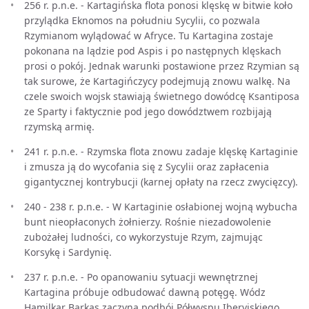
256 r. p.n.e. - Kartagińska flota ponosi klęskę w bitwie koło
przylądka Eknomos na południu Sycylii, co pozwala
Rzymianom wylądować w Afryce. Tu Kartagina zostaje
pokonana na lądzie pod Aspis i po następnych klęskach
prosi o pokój. Jednak warunki postawione przez Rzymian są
tak surowe, że Kartagińczycy podejmują znowu walkę. Na
czele swoich wojsk stawiają świetnego dowódcę Ksantiposa
ze Sparty i faktycznie pod jego dowództwem rozbijają
rzymską armię.
241 r. p.n.e. - Rzymska flota znowu zadaje klęskę Kartaginie
i zmusza ją do wycofania się z Sycylii oraz zapłacenia
gigantycznej kontrybucji (karnej opłaty na rzecz zwycięzcy).
240 - 238 r. p.n.e. - W Kartaginie osłabionej wojną wybucha
bunt nieopłaconych żołnierzy. Rośnie niezadowolenie
zubożałej ludności, co wykorzystuje Rzym, zajmując
Korsykę i Sardynię.
237 r. p.n.e. - Po opanowaniu sytuacji wewnętrznej
Kartagina próbuje odbudować dawną potęgę. Wódz
Hamilkar Barkas zaczyna podbój Półwyspu Iberyjskiego