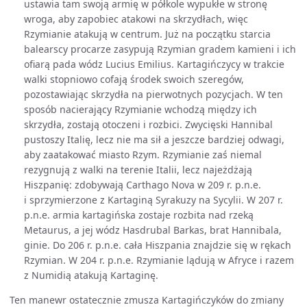
ustawia tam swoją armię w półkole wypukłe w stronę
wroga, aby zapobiec atakowi na skrzydłach, więc
Rzymianie atakują w centrum. Już na początku starcia
balearscy procarze zasypują Rzymian gradem kamieni i ich
ofiarą pada wódz Lucius Emilius. Kartagińczycy w trakcie
walki stopniowo cofają środek swoich szeregów,
pozostawiając skrzydła na pierwotnych pozycjach. W ten
sposób nacierający Rzymianie wchodzą między ich
skrzydła, zostają otoczeni i rozbici. Zwycięski Hannibal
pustoszy Italię, lecz nie ma sił a jeszcze bardziej odwagi,
aby zaatakować miasto Rzym. Rzymianie zaś niemal
rezygnują z walki na terenie Italii, lecz najeżdżają
Hiszpanię: zdobywają Carthago Nova w 209 r. p.n.e.
i sprzymierzone z Kartaginą Syrakuzy na Sycylii. W 207 r.
p.n.e. armia kartagińska zostaje rozbita nad rzeką
Metaurus, a jej wódz Hasdrubal Barkas, brat Hannibala,
ginie. Do 206 r. p.n.e. cała Hiszpania znajdzie się w rękach
Rzymian. W 204 r. p.n.e. Rzymianie lądują w Afryce i razem
z Numidią atakują Kartaginę.
Ten manewr ostatecznie zmusza Kartagińczyków do zmiany