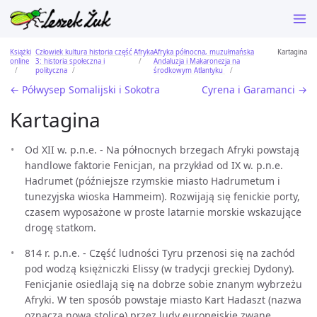
Książki
Człowiek kultura historia część
Afryka
Afryka północna, muzułmańska
Kartagina
online
3: historia społeczna i
Andaluzja i Makaronezja na
polityczna
środkowym Atlantyku
← Półwysep Somalijski i Sokotra
Cyrena i Garamanci →
Kartagina
Od XII w. p.n.e. - Na północnych brzegach Afryki powstają
handlowe faktorie Fenicjan, na przykład od IX w. p.n.e.
Hadrumet (późniejsze rzymskie miasto Hadrumetum i
tunezyjska wioska Hammeim). Rozwijają się fenickie porty,
czasem wyposażone w proste latarnie morskie wskazujące
drogę statkom.
814 r. p.n.e. - Część ludności Tyru przenosi się na zachód
pod wodzą księżniczki Elissy (w tradycji greckiej Dydony).
Fenicjanie osiedlają się na dobrze sobie znanym wybrzeżu
Afryki. W ten sposób powstaje miasto Kart Hadaszt (nazwa
oznacza nową stolicę) przez ludy europejskie zwane