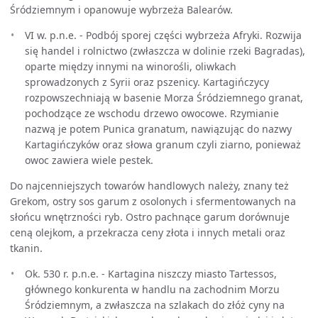
Śródziemnym i opanowuje wybrzeża Balearów.
VI w. p.n.e. - Podbój sporej części wybrzeża Afryki. Rozwija
się handel i rolnictwo (zwłaszcza w dolinie rzeki Bagradas),
oparte między innymi na winorośli, oliwkach
sprowadzonych z Syrii oraz pszenicy. Kartagińczycy
rozpowszechniają w basenie Morza Śródziemnego granat,
pochodzące ze wschodu drzewo owocowe. Rzymianie
nazwą je potem Punica granatum, nawiązując do nazwy
Kartagińczyków oraz słowa granum czyli ziarno, ponieważ
owoc zawiera wiele pestek.
Do najcenniejszych towarów handlowych należy, znany też
Grekom, ostry sos garum z osolonych i sfermentowanych na
słońcu wnętrzności ryb. Ostro pachnące garum dorównuje
ceną olejkom, a przekracza ceny złota i innych metali oraz
tkanin.
Ok. 530 r. p.n.e. - Kartagina niszczy miasto Tartessos,
głównego konkurenta w handlu na zachodnim Morzu
Śródziemnym, a zwłaszcza na szlakach do złóż cyny na