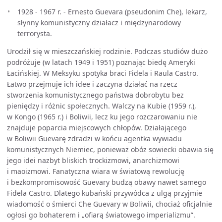
1928 - 1967 r. - Ernesto Guevara (pseudonim Che), lekarz,
słynny komunistyczny działacz i międzynarodowy
terrorysta.
Urodził się w mieszczańskiej rodzinie. Podczas studiów dużo
podróżuje (w latach 1949 i 1951) poznając biedę Ameryki
Łacińskiej. W Meksyku spotyka braci Fidela i Raula Castro.
Łatwo przejmuje ich idee i zaczyna działać na rzecz
stworzenia komunistycznego państwa dobrobytu bez
pieniędzy i różnic społecznych. Walczy na Kubie (1959 r.),
w Kongo (1965 r.) i Boliwii, lecz ku jego rozczarowaniu nie
znajduje poparcia miejscowych chłopów. Działającego
w Boliwii Guevarę zdradzi w końcu agentka wywiadu
komunistycznych Niemiec, ponieważ obóz sowiecki obawia się
jego idei nazbyt bliskich trockizmowi, anarchizmowi
i maoizmowi. Fanatyczna wiara w światową rewolucję
i bezkompromisowość Guevary budzą obawy nawet samego
Fidela Castro. Dlatego kubański przywódca z ulgą przyjmie
wiadomość o śmierci Che Guevary w Boliwii, chociaż oficjalnie
ogłosi go bohaterem i „ofiarą światowego imperializmu”.