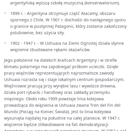
argentyńską wyższą szkołę muzyczną (konserwatorium).
1899 r. - Argentyna otrzymuje część Atacamy, obszaru
spornego z Chile. W 1901 r. dochodzi do następnego sporu
o granice w pustynnej Patagonii, który zostanie zakończony
polubownie, bez użycia siły.
1902 - 1947 r. - W Ushuaia na Ziemi Ognistej działa słynne
więzienie zbudowane rękami skazańców.
Jego położenie na dalekich krańcach Argentyny i w strefie
klimatu polarnego ma zapobiegać próbom ucieczki. Dzięki
pracy więźniów reprezentujących najrozmaitsze zawody
Ushuaia rozrasta się i staje lokalnym centrum gospodarczym.
Więźniowie pracują przy wyrębie lasu i wywózce drewna,
działa port rybacki i handlowy oraz zakłady przemysłu
mięsnego. Około roku 1909 powstaje linia kolejowa
prowadząca do więzienia w Ushuaia zwana Tren del Fin del
Mundo (Pociąg na Koniec Świata). Jest to linia kolejowa
wysunięta najdalej na południe na całej planecie. W 1947 r.
więzienie będzie zlikwidowane na fali demokratyzacji
Argentyny, a w jego murach powstanie muzeum. W 1952 r. zaś