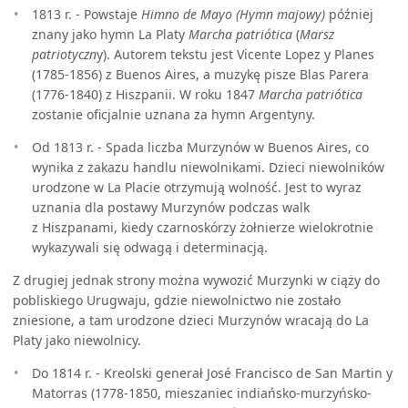
1813 r. - Powstaje
Himno de Mayo (Hymn majowy)
później
znany jako hymn La Platy
Marcha patriótica
(
Marsz
patriotyczn
y). Autorem tekstu jest Vicente Lopez y Planes
(1785-1856) z Buenos Aires, a muzykę pisze Blas Parera
(1776-1840) z Hiszpanii. W roku 1847
Marcha patriótica
zostanie oficjalnie uznana za hymn Argentyny.
Od 1813 r. - Spada liczba Murzynów w Buenos Aires, co
wynika z zakazu handlu niewolnikami. Dzieci niewolników
urodzone w La Placie otrzymują wolność. Jest to wyraz
uznania dla postawy Murzynów podczas walk
z Hiszpanami, kiedy czarnoskórzy żołnierze wielokrotnie
wykazywali się odwagą i determinacją.
Z drugiej jednak strony można wywozić Murzynki w ciąży do
pobliskiego Urugwaju, gdzie niewolnictwo nie zostało
zniesione, a tam urodzone dzieci Murzynów wracają do La
Platy jako niewolnicy.
Do 1814 r. - Kreolski generał José Francisco de San Martin y
Matorras (1778-1850, mieszaniec indiańsko-murzyńsko-