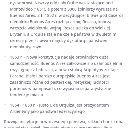
dyktatorowi. Niszczy oddziały Oribe wciąż stojące pod
Montevideo (1851), a potem z 3000 żołnierzy wyrusza na
Buenos Aires. 3 II 1852 r. w decydującej bitwie pod Caseros
niedaleko Buenos Aires rozbija armię Rosasa, kończąc
wreszcie wieloletnią wojnę. Rosas ucieka do Wielkiej
Brytanii, a Urquiza staje na czele państwa w dwuletnim
okresie przejściowym między dyktaturą i państwem
demokratycznym.
1853 r. - Nowa konstytucja nadaje prowincjom dużą
samodzielność. Buenos Aires całkowicie się usamodzielnia
i występuje z federacji, a nową stolicą Argentyny zostaje
Parana. Białe i bardzo europejskie Buenos Aires jest
zasadniczo różne od pasterskiej, metyskiej ludności
portenos w pampasach, co wyjaśnia separatystyczne
tendencje miasta.
1854 - 1860 r. - Justo J. de Urquiza jest prezydentem
Argentyny jako państwa federacyjnego.
Rozwija instytucje nowoczesnego państwa, zakłada bank i dba
o rozwój sieci szkół. Powstaje pierwsza argentyńska linia