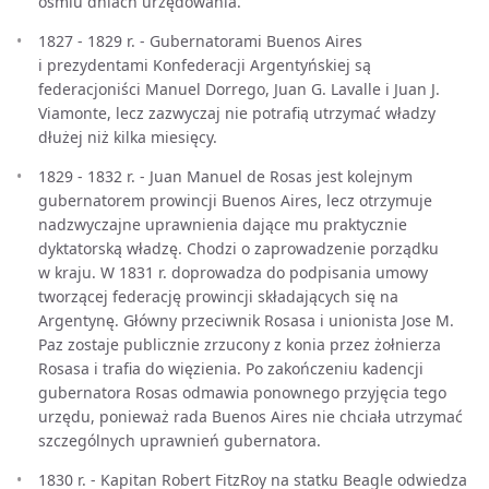
ośmiu dniach urzędowania.
1827 - 1829 r. - Gubernatorami Buenos Aires
i prezydentami Konfederacji Argentyńskiej są
federacjoniści Manuel Dorrego, Juan G. Lavalle i Juan J.
Viamonte, lecz zazwyczaj nie potrafią utrzymać władzy
dłużej niż kilka miesięcy.
1829 - 1832 r. - Juan Manuel de Rosas jest kolejnym
gubernatorem prowincji Buenos Aires, lecz otrzymuje
nadzwyczajne uprawnienia dające mu praktycznie
dyktatorską władzę. Chodzi o zaprowadzenie porządku
w kraju. W 1831 r. doprowadza do podpisania umowy
tworzącej federację prowincji składających się na
Argentynę. Główny przeciwnik Rosasa i unionista Jose M.
Paz zostaje publicznie zrzucony z konia przez żołnierza
Rosasa i trafia do więzienia. Po zakończeniu kadencji
gubernatora Rosas odmawia ponownego przyjęcia tego
urzędu, ponieważ rada Buenos Aires nie chciała utrzymać
szczególnych uprawnień gubernatora.
1830 r. - Kapitan Robert FitzRoy na statku Beagle odwiedza