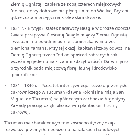
Ziemię Ognistą i zabiera ze sobą czterech miejscowych
Indian, którzy dobrowolnie płyną z nim do Wielkiej Brytanii,
gdzie zostają przyjęci na królewskim dworze.
1831 r. - Brytyjski statek badawczy Beagle w drodze dookoła
świata przepływa Cieśninę Beagle między Ziemią Ognistą
i wyspami na południe od niej zamieszkanymi przez
plemiona Yamana. Przy tej okazji kapitan FitzRoy odwozi na
Ziemię Ognistą trzech Indian spośród zabranych rok
wcześniej (jeden umarł, zanim zdążył wrócić). Darwin jako
przyrodnik bada miejscową florę, faunę i środowisko
geograficzne.
1831 - 1840 r. - Początek intensywnego rozwoju przemysłu
cukrowniczego w Túcuman (dawna kolonialna misja San
Miguel de Túcuman) na północnym zachodzie Argentyny.
Zakłady pracują dzięki okolicznym plantacjom trzciny
cukrowej.
Túcuman ma charakter wybitnie kosmopolityczny dzięki
rozwojowi przemysłu i położeniu na szlakach handlowych