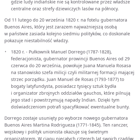
gdzie ludy indiańskie nie są kontrolowane przez władsze
centralne oraz strefy dziewiczych lasów na północy.
Od 11 lutego do 20 września 1820 r. na fotelu gubernatora
Buenos Aires, który jest zarazem najważniejszą osobą
w państwie zasiada kolejno siedmiu polityków, co doskonale
pokazuje niestabilność władzy.
1820 r. - Pułkownik Manuel Dorrego (1787-1828),
federacjonista, gubernator prowincji Buenos Aires od 29
czerwca do 20 września, powołuje Juana Manuela Rosasa
na stanowisko szefa milicji czyli militarnej formacji mającej
strzec porządku. Juan Manuel de Rosas (1793-1877) to
bogaty latyfundysta, posiadacz tysięcy sztuk bydła
i organizator zbrojnych oddziałów gauchos, które pilnują
jego stad i powstrzymują napady Indian. Dzięki tym
doświadczeniom potrafi spacyfikować ewentualne bunty.
Dorrego zostaje usunięty po wyborze nowego gubernatora
Buenos Aires Martina Rodrigueza (1771-1845). Ten ranczer,
wojskowy i polityk unionista okazuje się świetnym
organizatorem. W ciągu niecałych czterech lat swoich rządów