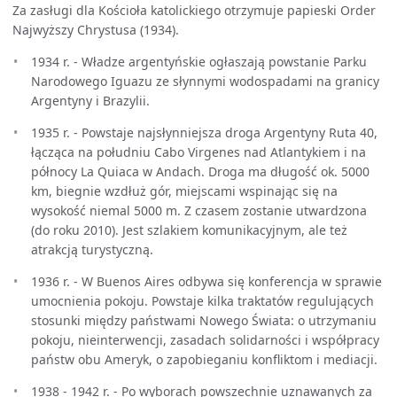
Za zasługi dla Kościoła katolickiego otrzymuje papieski Order
Najwyższy Chrystusa (1934).
1934 r. - Władze argentyńskie ogłaszają powstanie Parku
Narodowego Iguazu ze słynnymi wodospadami na granicy
Argentyny i Brazylii.
1935 r. - Powstaje najsłynniejsza droga Argentyny Ruta 40,
łącząca na południu Cabo Virgenes nad Atlantykiem i na
północy La Quiaca w Andach. Droga ma długość ok. 5000
km, biegnie wzdłuż gór, miejscami wspinając się na
wysokość niemal 5000 m. Z czasem zostanie utwardzona
(do roku 2010). Jest szlakiem komunikacyjnym, ale też
atrakcją turystyczną.
1936 r. - W Buenos Aires odbywa się konferencja w sprawie
umocnienia pokoju. Powstaje kilka traktatów regulujących
stosunki między państwami Nowego Świata: o utrzymaniu
pokoju, nieinterwencji, zasadach solidarności i współpracy
państw obu Ameryk, o zapobieganiu konfliktom i mediacji.
1938 - 1942 r. - Po wyborach powszechnie uznawanych za