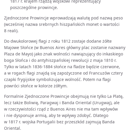
1817 r. krajem rządzą wojskowi reprezentujący
poszczególne prowincje.
Zjednoczone Prowincje wprowadzają walutę pod nazwą peso
(wcześniej nazwa srebrnych hiszpańskich monet o wartości
8 reali).
Do dwukolorowej flagi z roku 1812 zostaje dodane żółte
Majowe Słońce (w Buenos Aires główny plac zostanie nazwany
Plaza de Mayo) jako znak wolności nawiązujący do inkaskiego
boga Słońca i do antyhiszpańskiej rewolucji z maja 1810 r.
Tylko w latach 1836-1884 słońce na fladze będzie czerwone,
a w rogach flagi znajdą się zapożyczone od Francuzów cztery
czapki frygijskie symbolizujące wolność. Potem na flagi
powróci słońce w kolorze żółtym.
Formalnie Zjednoczone Prowincje obejmują nie tylko La Platę,
lecz także Boliwię, Paragwaj i Banda Oriental (Urugwaj), ale
w rzeczywistości rząd z Buenos Aires nie ma tam wpływów
i nie dysponuje armią, aby te wpływy zdobyć. Dlatego
w 1817 r. wojska Portugalii bez przeszkód zajmują Banda
Oriental.