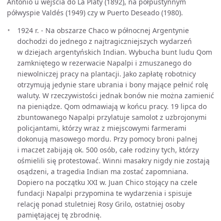
Antonio u wejścia do La Platy (1892), na półpustynnym
półwyspie Valdés (1949) czy w Puerto Deseado (1980).
1924 r. - Na obszarze Chaco w północnej Argentynie
dochodzi do jednego z najtragiczniejszych wydarzeń
w dziejach argentyńskich Indian. Wybucha bunt ludu Qom
zamkniętego w rezerwacie Napalpi i zmuszanego do
niewolniczej pracy na plantacji. Jako zapłatę robotnicy
otrzymują jedynie stare ubrania i bony mające pełnić rolę
waluty. W rzeczywistości jednak bonów nie można zamienić
na pieniądze. Qom odmawiają w końcu pracy. 19 lipca do
zbuntowanego Napalpi przylatuje samolot z uzbrojonymi
policjantami, którzy wraz z miejscowymi farmerami
dokonują masowego mordu. Przy pomocy broni palnej
i maczet zabijają ok. 500 osób, całe rodziny tych, którzy
ośmielili się protestować. Winni masakry nigdy nie zostają
osądzeni, a tragedia Indian ma zostać zapomniana.
Dopiero na początku XXI w. Juan Chico stojący na czele
fundacji Napalpi przypomina te wydarzenia i spisuje
relację ponad stuletniej Rosy Grilo, ostatniej osoby
pamiętającej tę zbrodnię.