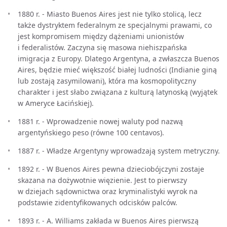
1880 r. - Miasto Buenos Aires jest nie tylko stolicą, lecz
także dystryktem federalnym ze specjalnymi prawami, co
jest kompromisem między dążeniami unionistów
i federalistów. Zaczyna się masowa niehiszpańska
imigracja z Europy. Dlatego Argentyna, a zwłaszcza Buenos
Aires, będzie mieć większość białej ludności (Indianie giną
lub zostają zasymilowani), która ma kosmopolityczny
charakter i jest słabo związana z kulturą latynoską (wyjątek
w Ameryce Łacińskiej).
1881 r. - Wprowadzenie nowej waluty pod nazwą
argentyńskiego peso (równe 100 centavos).
1887 r. - Władze Argentyny wprowadzają system metryczny.
1892 r. - W Buenos Aires pewna dzieciobójczyni zostaje
skazana na dożywotnie więzienie. Jest to pierwszy
w dziejach sądownictwa oraz kryminalistyki wyrok na
podstawie zidentyfikowanych odcisków palców.
1893 r. - A. Williams zakłada w Buenos Aires pierwszą