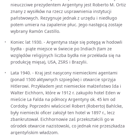
nieuczciwe prezydentem Argentyny jest Roberto M. Ortiz
znany z wysiłków na rzecz usprawnienia instytucji
państwowych. Rezygnuje jednak z urzędu i niedługo
potem umiera na zapalenie płuc. Jego następcą zostaje
wybrany Ramón Castillo.
Koniec lat 1930. - Argentyna staje się potęgą w hodowli
bydła - piąte miejsce w świecie po Indiach (tam ze
względów religijnych liczba bydła nie przekłada się na
produkcję mięsa), USA, ZSRS i Brazylii.
Lata 1940. - Kraj jest nasycony niemieckimi agentami
(ponad 1500 aktywnych szpiegów) i otwarcie sprzyja
Hitlerowi. Przykładem jest niemieckie małżeństwo Ida i
Walter Eichhorn, które w 1912 r. zakupiło hotel Eden w
mieście La Falda na północy Argentyny ok. 45 km od
Cordoby. Poprzedni właściciel Robert (Roberto) Bahlcke,
były niemiecki oficer założył ten hotel w 1897 r., lecz
zbankrutował. Eichhornowie zaś przekształcili go w
ośrodek otwarcie nazistowski, co jednak nie przeszkadza
argentyńskim władzom.