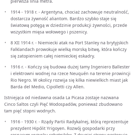
pierwsza linia metra.
1914 - 1918 r. - Argentyna, chociaż zachowuje neutralność,
dostarcza żywność aliantom. Bardzo szybko staje się
światową potęgą w dziedzinie produkcji żywności, przede
wszystkim mięsa wołowego i pszenicy.
8 XII 1914 r. - Niemiecki atak na Port Stanley na brytyjskich
Falklandach prowokuje wielką morską bitwę, która kończy
się zatopieniem całej niemieckiej eskadry.
1916 r. - Kończy się budowa dużej tamy Ingeniero Ballester
i elektrowni wodnej na rzece Neuquén na terenie prowincji
Rio Negro. W okolicy rozwija się kilka niewielkich miast jak
Barda del Medio, Cipolletti czy Allen.
Istniejąca od niedawna osada La Picasa zostaje nazwana
Cinco Saltos czyli Pięć Wodospadów, ponieważ zbudowano
tam pięć stopni wodnych.
1916 - 1930 r. - Rządy Partii Radykalnej, którą reprezentuje
prezydent Hipólit Yrigoyen. Rozwój gospodarki przy
rosnącym wyzysku robotników. Z drugiej strony postępuje