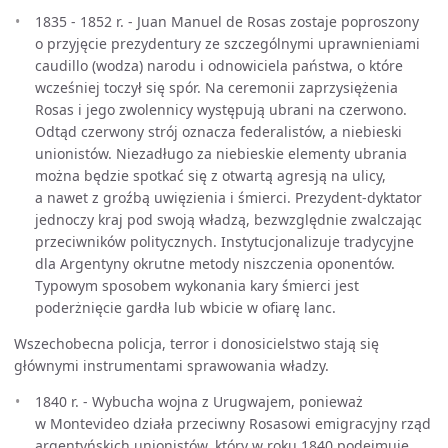
1835 - 1852 r. - Juan Manuel de Rosas zostaje poproszony
o przyjęcie prezydentury ze szczególnymi uprawnieniami
caudillo (wodza) narodu i odnowiciela państwa, o które
wcześniej toczył się spór. Na ceremonii zaprzysiężenia
Rosas i jego zwolennicy występują ubrani na czerwono.
Odtąd czerwony strój oznacza federalistów, a niebieski
unionistów. Niezadługo za niebieskie elementy ubrania
można będzie spotkać się z otwartą agresją na ulicy,
a nawet z groźbą uwięzienia i śmierci. Prezydent-dyktator
jednoczy kraj pod swoją władzą, bezwzględnie zwalczając
przeciwników politycznych. Instytucjonalizuje tradycyjne
dla Argentyny okrutne metody niszczenia oponentów.
Typowym sposobem wykonania kary śmierci jest
poderżnięcie gardła lub wbicie w ofiarę lanc.
Wszechobecna policja, terror i donosicielstwo stają się
głównymi instrumentami sprawowania władzy.
1840 r. - Wybucha wojna z Urugwajem, ponieważ
w Montevideo działa przeciwny Rosasowi emigracyjny rząd
argentyńskich unionistów, który w roku 1840 podejmuje