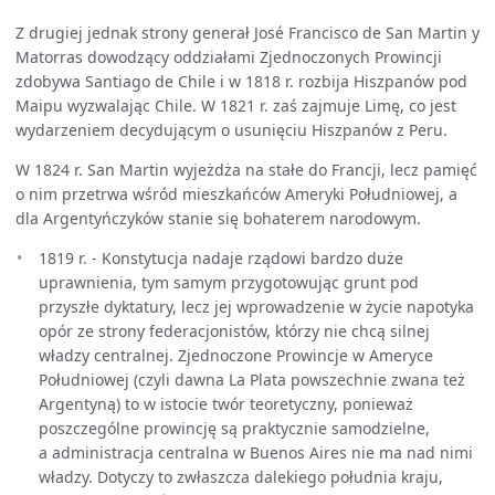
Z drugiej jednak strony generał José Francisco de San Martin y
Matorras dowodzący oddziałami Zjednoczonych Prowincji
zdobywa Santiago de Chile i w 1818 r. rozbija Hiszpanów pod
Maipu wyzwalając Chile. W 1821 r. zaś zajmuje Limę, co jest
wydarzeniem decydującym o usunięciu Hiszpanów z Peru.
W 1824 r. San Martin wyjeżdża na stałe do Francji, lecz pamięć
o nim przetrwa wśród mieszkańców Ameryki Południowej, a
dla Argentyńczyków stanie się bohaterem narodowym.
1819 r. - Konstytucja nadaje rządowi bardzo duże
uprawnienia, tym samym przygotowując grunt pod
przyszłe dyktatury, lecz jej wprowadzenie w życie napotyka
opór ze strony federacjonistów, którzy nie chcą silnej
władzy centralnej. Zjednoczone Prowincje w Ameryce
Południowej (czyli dawna La Plata powszechnie zwana też
Argentyną) to w istocie twór teoretyczny, ponieważ
poszczególne prowincję są praktycznie samodzielne,
a administracja centralna w Buenos Aires nie ma nad nimi
władzy. Dotyczy to zwłaszcza dalekiego południa kraju,