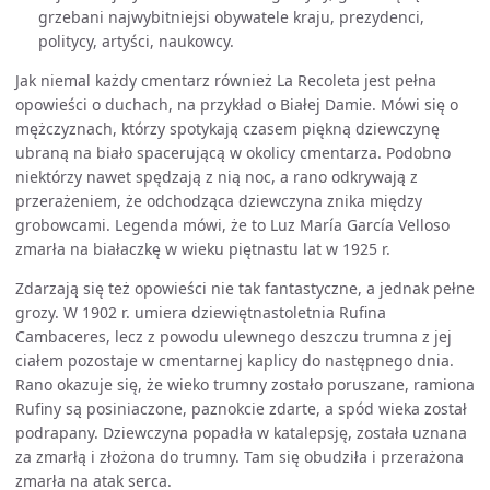
grzebani najwybitniejsi obywatele kraju, prezydenci,
politycy, artyści, naukowcy.
Jak niemal każdy cmentarz również La Recoleta jest pełna
opowieści o duchach, na przykład o Białej Damie. Mówi się o
mężczyznach, którzy spotykają czasem piękną dziewczynę
ubraną na biało spacerującą w okolicy cmentarza. Podobno
niektórzy nawet spędzają z nią noc, a rano odkrywają z
przerażeniem, że odchodząca dziewczyna znika między
grobowcami. Legenda mówi, że to Luz María García Velloso
zmarła na białaczkę w wieku piętnastu lat w 1925 r.
Zdarzają się też opowieści nie tak fantastyczne, a jednak pełne
grozy. W 1902 r. umiera dziewiętnastoletnia Rufina
Cambaceres, lecz z powodu ulewnego deszczu trumna z jej
ciałem pozostaje w cmentarnej kaplicy do następnego dnia.
Rano okazuje się, że wieko trumny zostało poruszane, ramiona
Rufiny są posiniaczone, paznokcie zdarte, a spód wieka został
podrapany. Dziewczyna popadła w katalepsję, została uznana
za zmarłą i złożona do trumny. Tam się obudziła i przerażona
zmarła na atak serca.