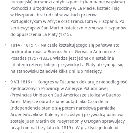
europejski) prowadzi antyhiszpańską kampanię wojskową.
Pochodzi z urzędniczej rodziny w La Placie, kształcił się
w Hiszpanii i brał udział w walkach przeciw
Portugalczykom w Afryce oraz Francuzom w Hiszpanii. Po
serii zwycięstw San Martin ostatecznie zmusza Hiszpanów
do opuszczenia La Platy (1815).
1814 - 1815 r. - Na czele kształtującego się państwa stoi
prokurator miasta Buenos Aires Gervasio Antonio de
Posadas (1757-1833). Władza jest jednak niestabilna
i dlatego czterej kolejni przywódcy La Platy utrzymują się
na stanowisku zaledwie kilka dni lub miesięcy.
9 VII 1816 r. - Kongres w Túcuman deklaruje niepodległość
Zjednoczonych Prowincji w Ameryce Południowej
(Provincias Unidas en Sud América) ze stolicą w Buenos
Aires. Miejsce obrad znane odtąd jako Casa de la
Independencia stanie się potem narodową pamiątką
Argentyńczyków. Kolejnym (szóstym) przywódcą państwa
zostaje Juan Martin de Pueyrredón y O’Dogan sprawujący
urząd niemal trzy lata do 1819 r. W praktyce jednak od