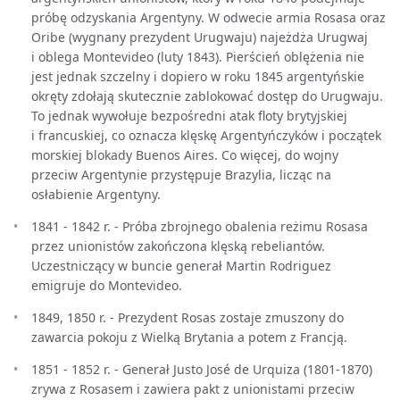
próbę odzyskania Argentyny. W odwecie armia Rosasa oraz
Oribe (wygnany prezydent Urugwaju) najeżdża Urugwaj
i oblega Montevideo (luty 1843). Pierścień oblężenia nie
jest jednak szczelny i dopiero w roku 1845 argentyńskie
okręty zdołają skutecznie zablokować dostęp do Urugwaju.
To jednak wywołuje bezpośredni atak floty brytyjskiej
i francuskiej, co oznacza klęskę Argentyńczyków i początek
morskiej blokady Buenos Aires. Co więcej, do wojny
przeciw Argentynie przystępuje Brazylia, licząc na
osłabienie Argentyny.
1841 - 1842 r. - Próba zbrojnego obalenia reżimu Rosasa
przez unionistów zakończona klęską rebeliantów.
Uczestniczący w buncie generał Martin Rodriguez
emigruje do Montevideo.
1849, 1850 r. - Prezydent Rosas zostaje zmuszony do
zawarcia pokoju z Wielką Brytania a potem z Francją.
1851 - 1852 r. - Generał Justo José de Urquiza (1801-1870)
zrywa z Rosasem i zawiera pakt z unionistami przeciw