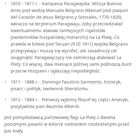
1810 - 1811 r. - Kampania Paragwajska. Milicja Buenos
Aires pod wodzą Manuela Belgrano (Manuel José Joaquin
del Corazón de Jesus Belgrano y Gonzales, 1770-1820)
wkracza na terytorium Paragwaju, żeby przeciwdziałać
ewentualnemu atakowi tamtejszych rojalistów
(zwolenników hiszpańskiej monarchii) na La Platę. Co
prawda w bitwie pod Tacuari (9 III 1811) wojska Belgrano
przegrywają i muszą się wycofać, ale zasadniczy cel
osiągnięto: Paragwajczycy nie zamierzają atakować La
Platy. Co więcej, dwa miesiące później sami podnoszą bunt
przeciw Hiszpanii i ogłaszają niepodległość.
1811 - 1888 r. - Domingo Faustino Sarmiento, historyk,
pisarz i polityk, zwolennik liberalizmu.
1812 - 1884 r. - Pierwszy wybitny filozof tej części Ameryki,
pozytywista Juan Bautista Alberdi.
Jest pomysłodawcą państwowej flagi La Platy z dwoma
poziomymi pasami w kolorze niebieskim rozdzielonymi przez
pas biały.