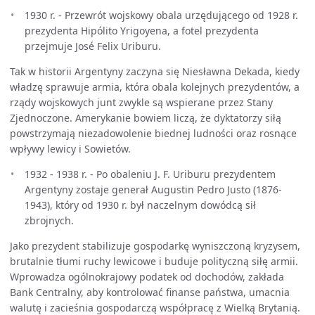
1930 r. - Przewrót wojskowy obala urzędującego od 1928 r.
prezydenta Hipólito Yrigoyena, a fotel prezydenta
przejmuje José Felix Uriburu.
Tak w historii Argentyny zaczyna się Niesławna Dekada, kiedy
władzę sprawuje armia, która obala kolejnych prezydentów, a
rządy wojskowych junt zwykle są wspierane przez Stany
Zjednoczone. Amerykanie bowiem liczą, że dyktatorzy siłą
powstrzymają niezadowolenie biednej ludności oraz rosnące
wpływy lewicy i Sowietów.
1932 - 1938 r. - Po obaleniu J. F. Uriburu prezydentem
Argentyny zostaje generał Augustin Pedro Justo (1876-
1943), który od 1930 r. był naczelnym dowódcą sił
zbrojnych.
Jako prezydent stabilizuje gospodarkę wyniszczoną kryzysem,
brutalnie tłumi ruchy lewicowe i buduje polityczną siłę armii.
Wprowadza ogólnokrajowy podatek od dochodów, zakłada
Bank Centralny, aby kontrolować finanse państwa, umacnia
walutę i zacieśnia gospodarczą współpracę z Wielką Brytanią.