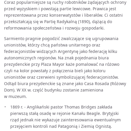
Coraz popularniejsze są ruchy robotników żądających ochrony
przed wyzyskiem i powstają partie lewicowe. Prawica jest
reprezentowana przez konserwatystów i liberałów. Ci ostatni
przekształcają się w Partię Radykalną (1890), dążącą do
reformowania społeczeństwa i rozwoju gospodarki.
Sarmiento pragnie pogodzić zwalczające się ugrupowania
unionistów, którzy chcą państwa unitarnego oraz
federacjonistów widzących Argentynę jako federację kilku
autonomicznych regionów. Na znak pojednania biura
prezydenckie przy Plaza Mayor każe pomalować na różowo
czyli na kolor powstały z połączenia bieli jako koloru
unionistów oraz czerwieni symbolizującej federacjonistów.
Odtąd biura prezydenckie są znane jako Casa Rosada (Różowy
Dom). W XX w. część budynku zostanie zamieniona
w muzeum.
1869 r. - Anglikański pastor Thomas Bridges zakłada
pierwszą stałą osadę w rejonie Kanału Beagle. Brytyjski
rząd jednak nie wykazuje zainteresowania ewentualnym
przejęciem kontroli nad Patagonią i Ziemią Ognistą.