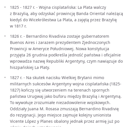
1825 - 1827 r. - Wojna cisplatańska: La Plata walczy
z Brazylią, aby odzyskać prowincję Banda Oriental należącą
kiedyś do Wicekrólestwa La Plata, a zajętą przez Brazylię
w 1817 r.
1826 r. - Bernardino Rivadivia zostaje gubernatorem
Buenos Aires i zarazem prezydentem Zjednoczonych
Prowincji w Ameryce Południowej. Nowa konstytucja
przyjęta 26 grudnia podkreśla jedność państwa i oficjalnie
wprowadza nazwę Republiki Argentyny, czym nawiązuje do
hiszpańskiej La Platy.
1827 r. - Na skutek nacisku Wielkiej Brytanii mimo
militarnych sukcesów Argentyny wojna cisplatańska (1825-
1827) kończy się utworzeniem na terenach spornych
państwa Urugwaj jako buforu między Brazylią i Argentyną.
To wywołuje zrozumiałe niezadowolenie wojskowych.
Oddziały Juana M. Rosasa zmuszają Bernardino Rivadivię
do rezygnacji. Jego miejsce zajmuje kolejny unionista
Vicente López y Planes obalony jednak przez armię już po