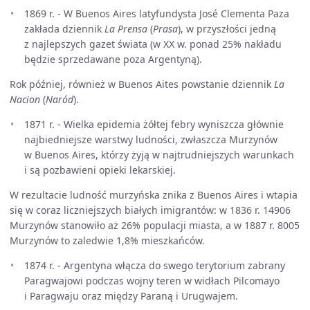
1869 r. - W Buenos Aires latyfundysta José Clementa Paza
zakłada dziennik
La Prensa
(
Prasa
), w przyszłości jedną
z najlepszych gazet świata (w XX w. ponad 25% nakładu
będzie sprzedawane poza Argentyną).
Rok później, również w Buenos Aites powstanie dziennik
La
Nacion
(
Naród
).
1871 r. - Wielka epidemia żółtej febry wyniszcza głównie
najbiedniejsze warstwy ludności, zwłaszcza Murzynów
w Buenos Aires, którzy żyją w najtrudniejszych warunkach
i są pozbawieni opieki lekarskiej.
W rezultacie ludność murzyńska znika z Buenos Aires i wtapia
się w coraz liczniejszych białych imigrantów: w 1836 r. 14906
Murzynów stanowiło aż 26% populacji miasta, a w 1887 r. 8005
Murzynów to zaledwie 1,8% mieszkańców.
1874 r. - Argentyna włącza do swego terytorium zabrany
Paragwajowi podczas wojny teren w widłach Pilcomayo
i Paragwaju oraz między Paraną i Urugwajem.