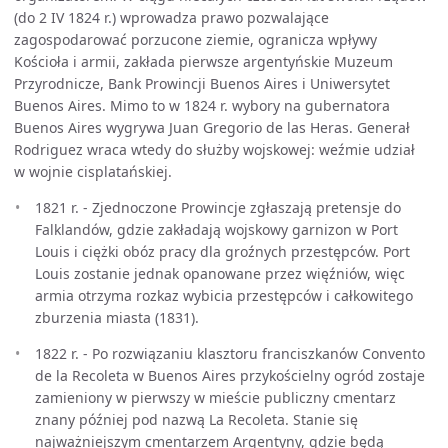
(do 2 IV 1824 r.) wprowadza prawo pozwalające
zagospodarować porzucone ziemie, ogranicza wpływy
Kościoła i armii, zakłada pierwsze argentyńskie Muzeum
Przyrodnicze, Bank Prowincji Buenos Aires i Uniwersytet
Buenos Aires. Mimo to w 1824 r. wybory na gubernatora
Buenos Aires wygrywa Juan Gregorio de las Heras. Generał
Rodriguez wraca wtedy do służby wojskowej: weźmie udział
w wojnie cisplatańskiej.
1821 r. - Zjednoczone Prowincje zgłaszają pretensje do
Falklandów, gdzie zakładają wojskowy garnizon w Port
Louis i ciężki obóz pracy dla groźnych przestępców. Port
Louis zostanie jednak opanowane przez więźniów, więc
armia otrzyma rozkaz wybicia przestępców i całkowitego
zburzenia miasta (1831).
1822 r. - Po rozwiązaniu klasztoru franciszkanów Convento
de la Recoleta w Buenos Aires przykościelny ogród zostaje
zamieniony w pierwszy w mieście publiczny cmentarz
znany później pod nazwą La Recoleta. Stanie się
najważniejszym cmentarzem Argentyny, gdzie będą