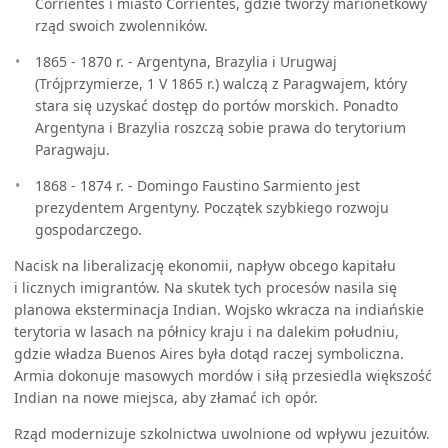
Corrientes i miasto Corrientes, gdzie tworzy marionetkowy
rząd swoich zwolenników.
1865 - 1870 r. - Argentyna, Brazylia i Urugwaj
(Trójprzymierze, 1 V 1865 r.) walczą z Paragwajem, który
stara się uzyskać dostęp do portów morskich. Ponadto
Argentyna i Brazylia roszczą sobie prawa do terytorium
Paragwaju.
1868 - 1874 r. - Domingo Faustino Sarmiento jest
prezydentem Argentyny. Początek szybkiego rozwoju
gospodarczego.
Nacisk na liberalizację ekonomii, napływ obcego kapitału
i licznych imigrantów. Na skutek tych procesów nasila się
planowa eksterminacja Indian. Wojsko wkracza na indiańskie
terytoria w lasach na półnicy kraju i na dalekim południu,
gdzie władza Buenos Aires była dotąd raczej symboliczna.
Armia dokonuje masowych mordów i siłą przesiedla większość
Indian na nowe miejsca, aby złamać ich opór.
Rząd modernizuje szkolnictwa uwolnione od wpływu jezuitów.