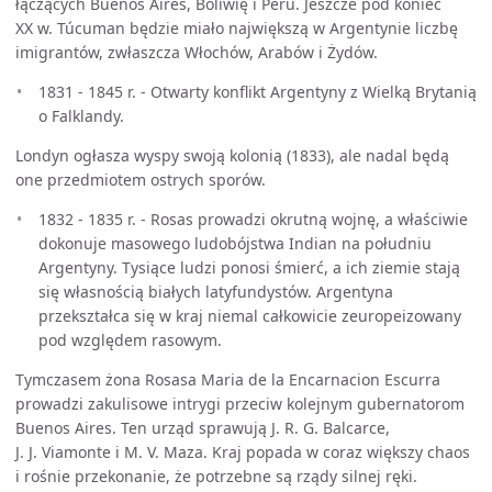
łączących Buenos Aires, Boliwię i Peru. Jeszcze pod koniec
XX w. Túcuman będzie miało największą w Argentynie liczbę
imigrantów, zwłaszcza Włochów, Arabów i Żydów.
1831 - 1845 r. - Otwarty konflikt Argentyny z Wielką Brytanią
o Falklandy.
Londyn ogłasza wyspy swoją kolonią (1833), ale nadal będą
one przedmiotem ostrych sporów.
1832 - 1835 r. - Rosas prowadzi okrutną wojnę, a właściwie
dokonuje masowego ludobójstwa Indian na południu
Argentyny. Tysiące ludzi ponosi śmierć, a ich ziemie stają
się własnością białych latyfundystów. Argentyna
przekształca się w kraj niemal całkowicie zeuropeizowany
pod względem rasowym.
Tymczasem żona Rosasa Maria de la Encarnacion Escurra
prowadzi zakulisowe intrygi przeciw kolejnym gubernatorom
Buenos Aires. Ten urząd sprawują J. R. G. Balcarce,
J. J. Viamonte i M. V. Maza. Kraj popada w coraz większy chaos
i rośnie przekonanie, że potrzebne są rządy silnej ręki.