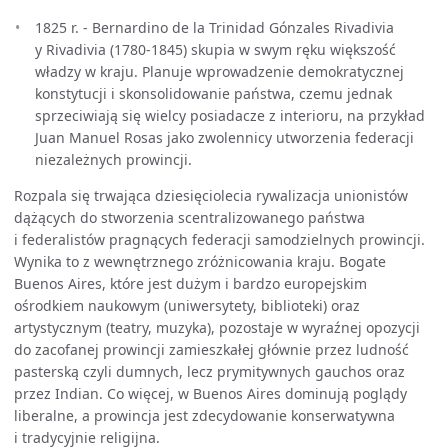
1825 r. - Bernardino de la Trinidad Gónzales Rivadivia
y Rivadivia (1780-1845) skupia w swym ręku większość
władzy w kraju. Planuje wprowadzenie demokratycznej
konstytucji i skonsolidowanie państwa, czemu jednak
sprzeciwiają się wielcy posiadacze z interioru, na przykład
Juan Manuel Rosas jako zwolennicy utworzenia federacji
niezależnych prowincji.
Rozpala się trwająca dziesięciolecia rywalizacja unionistów
dążących do stworzenia scentralizowanego państwa
i federalistów pragnących federacji samodzielnych prowincji.
Wynika to z wewnętrznego zróżnicowania kraju. Bogate
Buenos Aires, które jest dużym i bardzo europejskim
ośrodkiem naukowym (uniwersytety, biblioteki) oraz
artystycznym (teatry, muzyka), pozostaje w wyraźnej opozycji
do zacofanej prowincji zamieszkałej głównie przez ludność
pasterską czyli dumnych, lecz prymitywnych gauchos oraz
przez Indian. Co więcej, w Buenos Aires dominują poglądy
liberalne, a prowincja jest zdecydowanie konserwatywna
i tradycyjnie religijna.