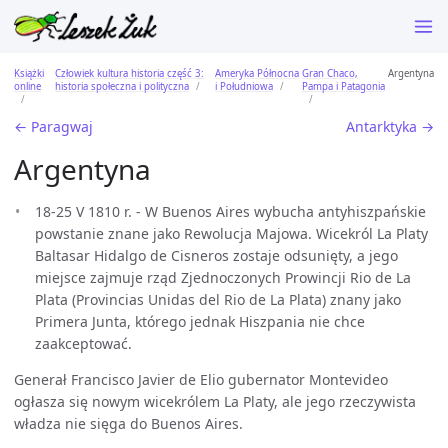
Książki
Człowiek kultura historia część 3:
Ameryka Północna
Gran Chaco,
Argentyna
online
historia społeczna i polityczna
i Południowa
Pampa i Patagonia
← Paragwaj
Antarktyka →
Argentyna
18-25 V 1810 r. - W Buenos Aires wybucha antyhiszpańskie
powstanie znane jako Rewolucja Majowa. Wicekról La Platy
Baltasar Hidalgo de Cisneros zostaje odsunięty, a jego
miejsce zajmuje rząd Zjednoczonych Prowincji Rio de La
Plata (Provincias Unidas del Rio de La Plata) znany jako
Primera Junta, którego jednak Hiszpania nie chce
zaakceptować.
Generał Francisco Javier de Elio gubernator Montevideo
ogłasza się nowym wicekrólem La Platy, ale jego rzeczywista
władza nie sięga do Buenos Aires.