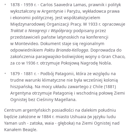
1878 - 1959 r. - Carlos Saavedra Lamas, prawnik i polityk
wykształcony w Argentynie i Paryżu, wykładowca prawa
i ekonomii politycznej. Jest współzałożycielem
Międzynarodowej Organizacji Pracy. W 1933 r. opracowuje
Traktat o Nieagresji i Współpracy
podpisany przez
przedstawicieli państw latynoskich na konferencji
w Montevideo. Dokument staje się regionalnym
odpowiednikiem
Paktu Brianda-Kellogga
. Doprowadza do
zakończenia paragwajsko-boliwijskiej wojny o Gran Chaco,
za co w 1936 r. otrzymuje Pokojową Nagrodę Nobla.
1879 - 1881 r. - Podbój Patagonii, która ze względu na
trudne warunki klimatyczne nie była wcześniej kolonią
hiszpańską. Na mocy układu zawartego z Chile (1881)
Argentyna otrzymuje Patagonię i wschodnią połowę Ziemi
Ognistej bez Cieśniny Magellana.
Centrum argentyńskich posiadłości na dalekim południu
będzie założone w 1884 r. miasto Ushuaia (w języku ludu
Yaman ush - zatoka, waia - głęboka) na Ziemi Ognistej nad
Kanałem Beagle.