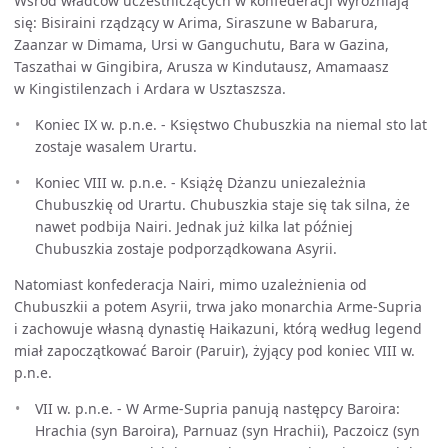
Wśród władców uczestniczących w konfederacji wyróżniają
się: Bisiraini rządzący w Arima, Siraszune w Babarura,
Zaanzar w Dimama, Ursi w Ganguchutu, Bara w Gazina,
Taszathai w Gingibira, Arusza w Kindutausz, Amamaasz
w Kingistilenzach i Ardara w Usztaszsza.
Koniec IX w. p.n.e. - Księstwo Chubuszkia na niemal sto lat
zostaje wasalem Urartu.
Koniec VIII w. p.n.e. - Książę Dżanzu uniezależnia
Chubuszkię od Urartu. Chubuszkia staje się tak silna, że
nawet podbija Nairi. Jednak już kilka lat później
Chubuszkia zostaje podporządkowana Asyrii.
Natomiast konfederacja Nairi, mimo uzależnienia od
Chubuszkii a potem Asyrii, trwa jako monarchia Arme-Supria
i zachowuje własną dynastię Haikazuni, którą według legend
miał zapoczątkować Baroir (Paruir), żyjący pod koniec VIII w.
p.n.e.
VII w. p.n.e. - W Arme-Supria panują następcy Baroira:
Hrachia (syn Baroira), Parnuaz (syn Hrachii), Paczoicz (syn