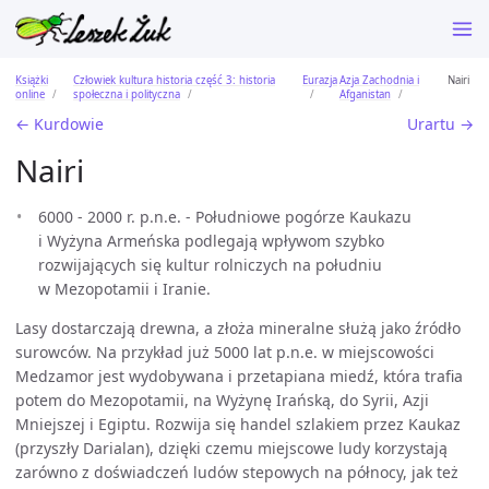
Książki
Człowiek kultura historia część 3: historia
Eurazja
Azja Zachodnia i
Nairi
online
społeczna i polityczna
Afganistan
← Kurdowie
Urartu →
Nairi
6000 - 2000 r. p.n.e. - Południowe pogórze Kaukazu
i Wyżyna Armeńska podlegają wpływom szybko
rozwijających się kultur rolniczych na południu
w Mezopotamii i Iranie.
Lasy dostarczają drewna, a złoża mineralne służą jako źródło
surowców. Na przykład już 5000 lat p.n.e. w miejscowości
Medzamor jest wydobywana i przetapiana miedź, która trafia
potem do Mezopotamii, na Wyżynę Irańską, do Syrii, Azji
Mniejszej i Egiptu. Rozwija się handel szlakiem przez Kaukaz
(przyszły Darialan), dzięki czemu miejscowe ludy korzystają
zarówno z doświadczeń ludów stepowych na północy, jak też