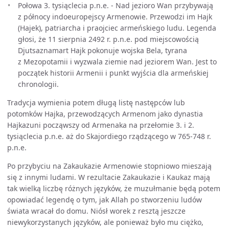
Połowa 3. tysiąclecia p.n.e. - Nad jezioro Wan przybywają
z północy indoeuropejscy Armenowie. Przewodzi im Hajk
(Hajek), patriarcha i praojciec armeńskiego ludu. Legenda
głosi, że 11 sierpnia 2492 r. p.n.e. pod miejscowością
Djutsaznamart Hajk pokonuje wojska Bela, tyrana
z Mezopotamii i wyzwala ziemie nad jeziorem Wan. Jest to
początek historii Armenii i punkt wyjścia dla armeńskiej
chronologii.
Tradycja wymienia potem długą listę następców lub
potomków Hajka, przewodzących Armenom jako dynastia
Hajkazuni począwszy od Armenaka na przełomie 3. i 2.
tysiąclecia p.n.e. aż do Skajordiego rządzącego w 765-748 r.
p.n.e.
Po przybyciu na Zakaukazie Armenowie stopniowo mieszają
się z innymi ludami. W rezultacie Zakaukazie i Kaukaz mają
tak wielką liczbę różnych języków, że muzułmanie będą potem
opowiadać legendę o tym, jak Allah po stworzeniu ludów
świata wracał do domu. Niósł worek z resztą jeszcze
niewykorzystanych języków, ale ponieważ było mu ciężko,