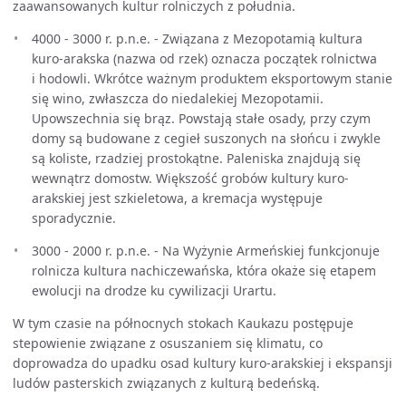
zaawansowanych kultur rolniczych z południa.
4000 - 3000 r. p.n.e. - Związana z Mezopotamią kultura
kuro-arakska (nazwa od rzek) oznacza początek rolnictwa
i hodowli. Wkrótce ważnym produktem eksportowym stanie
się wino, zwłaszcza do niedalekiej Mezopotamii.
Upowszechnia się brąz. Powstają stałe osady, przy czym
domy są budowane z cegieł suszonych na słońcu i zwykle
są koliste, rzadziej prostokątne. Paleniska znajdują się
wewnątrz domostw. Większość grobów kultury kuro-
arakskiej jest szkieletowa, a kremacja występuje
sporadycznie.
3000 - 2000 r. p.n.e. - Na Wyżynie Armeńskiej funkcjonuje
rolnicza kultura nachiczewańska, która okaże się etapem
ewolucji na drodze ku cywilizacji Urartu.
W tym czasie na północnych stokach Kaukazu postępuje
stepowienie związane z osuszaniem się klimatu, co
doprowadza do upadku osad kultury kuro-arakskiej i ekspansji
ludów pasterskich związanych z kulturą bedeńską.