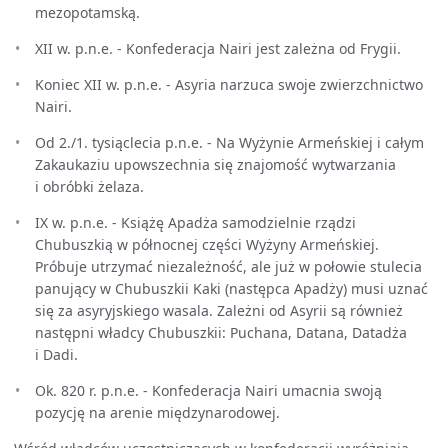
mezopotamską.
XII w. p.n.e. - Konfederacja Nairi jest zależna od Frygii.
Koniec XII w. p.n.e. - Asyria narzuca swoje zwierzchnictwo
Nairi.
Od 2./1. tysiąclecia p.n.e. - Na Wyżynie Armeńskiej i całym
Zakaukaziu upowszechnia się znajomość wytwarzania
i obróbki żelaza.
IX w. p.n.e. - Książę Apadża samodzielnie rządzi
Chubuszkią w północnej części Wyżyny Armeńskiej.
Próbuje utrzymać niezależność, ale już w połowie stulecia
panujący w Chubuszkii Kaki (następca Apadży) musi uznać
się za asyryjskiego wasala. Zależni od Asyrii są również
następni władcy Chubuszkii: Puchana, Datana, Datadża
i Dadi.
Ok. 820 r. p.n.e. - Konfederacja Nairi umacnia swoją
pozycję na arenie międzynarodowej.