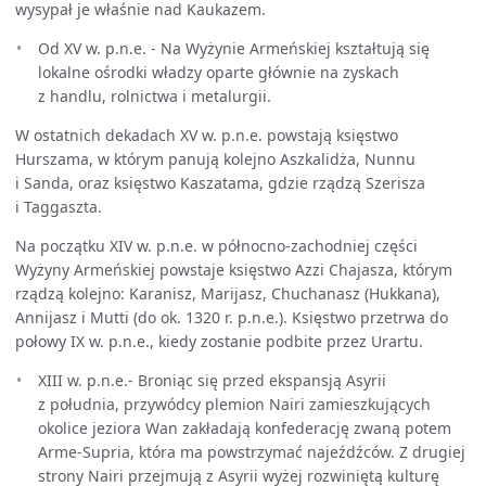
wysypał je właśnie nad Kaukazem.
Od XV w. p.n.e. - Na Wyżynie Armeńskiej kształtują się
lokalne ośrodki władzy oparte głównie na zyskach
z handlu, rolnictwa i metalurgii.
W ostatnich dekadach XV w. p.n.e. powstają księstwo
Hurszama, w którym panują kolejno Aszkalidża, Nunnu
i Sanda, oraz księstwo Kaszatama, gdzie rządzą Szerisza
i Taggaszta.
Na początku XIV w. p.n.e. w północno-zachodniej części
Wyżyny Armeńskiej powstaje księstwo Azzi Chajasza, którym
rządzą kolejno: Karanisz, Marijasz, Chuchanasz (Hukkana),
Annijasz i Mutti (do ok. 1320 r. p.n.e.). Księstwo przetrwa do
połowy IX w. p.n.e., kiedy zostanie podbite przez Urartu.
XIII w. p.n.e.- Broniąc się przed ekspansją Asyrii
z południa, przywódcy plemion Nairi zamieszkujących
okolice jeziora Wan zakładają konfederację zwaną potem
Arme-Supria, która ma powstrzymać najeźdźców. Z drugiej
strony Nairi przejmują z Asyrii wyżej rozwiniętą kulturę