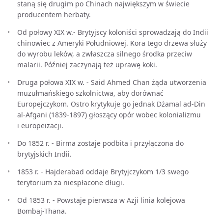
staną się drugim po Chinach największym w świecie
producentem herbaty.
Od połowy XIX w.- Brytyjscy koloniści sprowadzają do Indii
chinowiec z Ameryki Południowej. Kora tego drzewa służy
do wyrobu leków, a zwłaszcza silnego środka przeciw
malarii. Później zaczynają też uprawę koki.
Druga połowa XIX w. - Said Ahmed Chan żąda utworzenia
muzułmańskiego szkolnictwa, aby dorównać
Europejczykom. Ostro krytykuje go jednak Dżamal ad-Din
al-Afgani (1839-1897) głoszący opór wobec kolonializmu
i europeizacji.
Do 1852 r. - Birma zostaje podbita i przyłączona do
brytyjskich Indii.
1853 r. - Hajderabad oddaje Brytyjczykom 1/3 swego
terytorium za niespłacone długi.
Od 1853 r. - Powstaje pierwsza w Azji linia kolejowa
Bombaj-Thana.