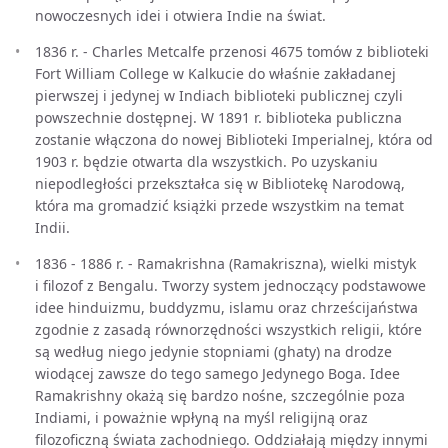
nowoczesnych idei i otwiera Indie na świat.
1836 r. - Charles Metcalfe przenosi 4675 tomów z biblioteki
Fort William College w Kalkucie do właśnie zakładanej
pierwszej i jedynej w Indiach biblioteki publicznej czyli
powszechnie dostępnej. W 1891 r. biblioteka publiczna
zostanie włączona do nowej Biblioteki Imperialnej, która od
1903 r. będzie otwarta dla wszystkich. Po uzyskaniu
niepodległości przekształca się w Bibliotekę Narodową,
która ma gromadzić książki przede wszystkim na temat
Indii.
1836 - 1886 r. - Ramakrishna (Ramakriszna), wielki mistyk
i filozof z Bengalu. Tworzy system jednoczący podstawowe
idee hinduizmu, buddyzmu, islamu oraz chrześcijaństwa
zgodnie z zasadą równorzędności wszystkich religii, które
są według niego jedynie stopniami (ghaty) na drodze
wiodącej zawsze do tego samego Jedynego Boga. Idee
Ramakrishny okażą się bardzo nośne, szczególnie poza
Indiami, i poważnie wpłyną na myśl religijną oraz
filozoficzną świata zachodniego. Oddziałają między innymi