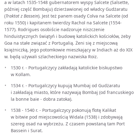
a w latach 1535-1548 gubernatorem wyspy Salcete (Salsette,
później część Bombaju) dzierżawionej od władcy Gudżaratu
(
Traktat z Bassein
). Jest też panem osady Colva na Salcete (od
roku 1550) i kapitanem twierdzy Rachol na Salcete (1554-
1577). Rodrigues osobiście nadzoruje niszczenie
hinduistycznych świątyń i budowę katolickich kościołów, żeby
Goa na stałe związać z Portugalią. Żeni się z miejscową
księżniczką, jego potomkowie mieszkający w Indiach aż do XIX
w. będą używali szlacheckiego nazwiska Roiz.
1530 r. - Portugalczycy zakładają katolickie biskupstwo
w Kollam.
1534 r. - Portugalczycy kupują Mumbaj od Gudżaratu
i zakładają miasto, które nazywają Bombaj (od francuskiego
la bonne baie - dobra zatoka).
1538 - 1540 r. - Portugalczycy pokonują flotę Kalikat
w bitwie pod miejscowością Widala (1538) i zdobywają
szereg osad na wybrzeżu. Z czasem powstaną tam Port
Bassein i Surat.