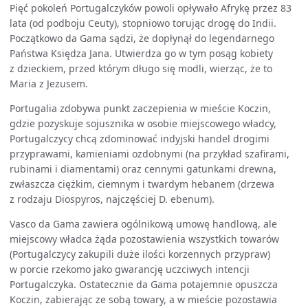
Pięć pokoleń Portugalczyków powoli opływało Afrykę przez 83
lata (od podboju Ceuty), stopniowo torując drogę do Indii.
Początkowo da Gama sądzi, że dopłynął do legendarnego
Państwa Księdza Jana. Utwierdza go w tym posąg kobiety
z dzieckiem, przed którym długo się modli, wierząc, że to
Maria z Jezusem.
Portugalia zdobywa punkt zaczepienia w mieście Koczin,
gdzie pozyskuje sojusznika w osobie miejscowego władcy,
Portugalczycy chcą zdominować indyjski handel drogimi
przyprawami, kamieniami ozdobnymi (na przykład szafirami,
rubinami i diamentami) oraz cennymi gatunkami drewna,
zwłaszcza ciężkim, ciemnym i twardym hebanem (drzewa
z rodzaju Diospyros, najczęściej D. ebenum).
Vasco da Gama zawiera ogólnikową umowę handlową, ale
miejscowy władca żąda pozostawienia wszystkich towarów
(Portugalczycy zakupili duże ilości korzennych przypraw)
w porcie rzekomo jako gwarancję uczciwych intencji
Portugalczyka. Ostatecznie da Gama potajemnie opuszcza
Koczin, zabierając ze sobą towary, a w mieście pozostawia