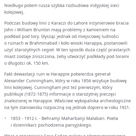
Niedługo potem rusza szybka rozbudowa indyjskiej sieci
kolejowej.
Podczas budowy linii z Karaczi do Lahore inżynierowie bracia
John i William Brunton mają problemy z kamieniem na
podkład pod tory. Słysząc jednak od miejscowej ludności
o ruinach w Brahminabad i koło wioski Harappa, postanowili
użyć starożytnych cegieł. W ten sposób duża część prastarych
miast zostaje zniszczona, żeby utworzyć podkłady pod torami
o długości ok. 150 km.
Fakt dewastacji ruin w Harappie potwierdza generał
Alexander Cunningham, który w roku 1856 wizytuje budowę
linii kolejowej. Cunningham jest też pierwszym, który
publikuje (1872-1875) informacje o starożytnej pieczęci
znalezionej w Harappie. Właściwe wykopaliska archeologiczne
na tym stanowisku rozpoczną się jednak dopiero w roku 1921.
1853 - 1912 r. - Behramji Maharbanji Malabari. Poeta
i dziennikarz pochodzenia parsyjskiego.
Wraz z organizacją Seva Sadan walczy o równouprawnienie