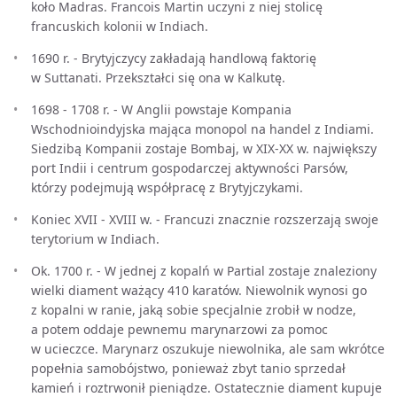
koło Madras. Francois Martin uczyni z niej stolicę
francuskich kolonii w Indiach.
1690 r. - Brytyjczycy zakładają handlową faktorię
w Suttanati. Przekształci się ona w Kalkutę.
1698 - 1708 r. - W Anglii powstaje Kompania
Wschodnioindyjska mająca monopol na handel z Indiami.
Siedzibą Kompanii zostaje Bombaj, w XIX-XX w. największy
port Indii i centrum gospodarczej aktywności Parsów,
którzy podejmują współpracę z Brytyjczykami.
Koniec XVII - XVIII w. - Francuzi znacznie rozszerzają swoje
terytorium w Indiach.
Ok. 1700 r. - W jednej z kopalń w Partial zostaje znaleziony
wielki diament ważący 410 karatów. Niewolnik wynosi go
z kopalni w ranie, jaką sobie specjalnie zrobił w nodze,
a potem oddaje pewnemu marynarzowi za pomoc
w ucieczce. Marynarz oszukuje niewolnika, ale sam wkrótce
popełnia samobójstwo, ponieważ zbyt tanio sprzedał
kamień i roztrwonił pieniądze. Ostatecznie diament kupuje