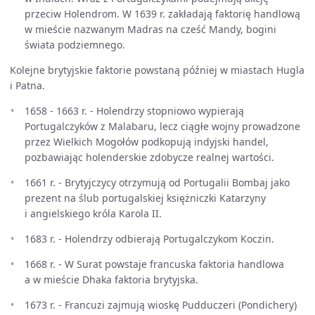
przeciw Holendrom. W 1639 r. zakładają faktorię handlową
w mieście nazwanym Madras na cześć Mandy, bogini
świata podziemnego.
Kolejne brytyjskie faktorie powstaną później w miastach Hugla
i Patna.
1658 - 1663 r. - Holendrzy stopniowo wypierają
Portugalczyków z Malabaru, lecz ciągłe wojny prowadzone
przez Wielkich Mogołów podkopują indyjski handel,
pozbawiając holenderskie zdobycze realnej wartości.
1661 r. - Brytyjczycy otrzymują od Portugalii Bombaj jako
prezent na ślub portugalskiej księżniczki Katarzyny
i angielskiego króla Karola II.
1683 r. - Holendrzy odbierają Portugalczykom Koczin.
1668 r. - W Surat powstaje francuska faktoria handlowa
a w mieście Dhaka faktoria brytyjska.
1673 r. - Francuzi zajmują wioskę Pudduczeri (Pondichery)