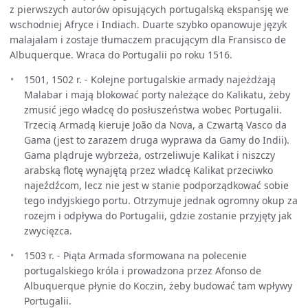
z pierwszych autorów opisujących portugalską ekspansję we
wschodniej Afryce i Indiach. Duarte szybko opanowuje język
malajalam i zostaje tłumaczem pracującym dla Fransisco de
Albuquerque. Wraca do Portugalii po roku 1516.
1501, 1502 r. - Kolejne portugalskie armady najeżdżają
Malabar i mają blokować porty należące do Kalikatu, żeby
zmusić jego władcę do posłuszeństwa wobec Portugalii.
Trzecią Armadą kieruje João da Nova, a Czwartą Vasco da
Gama (jest to zarazem druga wyprawa da Gamy do Indii).
Gama plądruje wybrzeża, ostrzeliwuje Kalikat i niszczy
arabską flotę wynajętą przez władcę Kalikat przeciwko
najeźdźcom, lecz nie jest w stanie podporządkować sobie
tego indyjskiego portu. Otrzymuje jednak ogromny okup za
rozejm i odpływa do Portugalii, gdzie zostanie przyjęty jak
zwycięzca.
1503 r. - Piąta Armada sformowana na polecenie
portugalskiego króla i prowadzona przez Afonso de
Albuquerque płynie do Koczin, żeby budować tam wpływy
Portugalii.