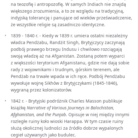
na teozofię i antropozofię. W samych Indiach nie znajdą
większego zrozumienia, a to ze względu na tradycyjną,
indyjską tolerancję i panujące od wieków przeświadczenie,
że wszystkie religie są zasadniczo identyczne.
1839 - 1840 r. - Kiedy w 1839 r. umiera ostatni niezależny
władca Pendżabu, Randżit Singh, Brytyjczycy zaczynają
podbój prawego brzegu Indusu i chwilowo rozciągają
swoją władzę aż na Afganistan. Zostaną potem wyparci
z większości terytorium Afganistanu, gdzie nie dają sobie
rady z wojownikami i trudnym, górskim terenem, ale
Pendżab na trwałe wpada w ich ręce. Podbój Pendżabu
wywołuje wojnę Sikhów z Brytyjczykami (1845-1846),
wygraną przez kolonizatorów.
1842 r. - Brytyjski podróżnik Charles Masson publikuje
książkę
Narrative of Various Journeys in Balochistan,
Afghanistan, and the Punjab
. Opisuje w niej między innymi
rozległe ruiny koło wioski Harappa. W tym czasie ruiny
służą okolicznej ludności za źródło dobrze wypalonych
cegieł używanych jako budulec.