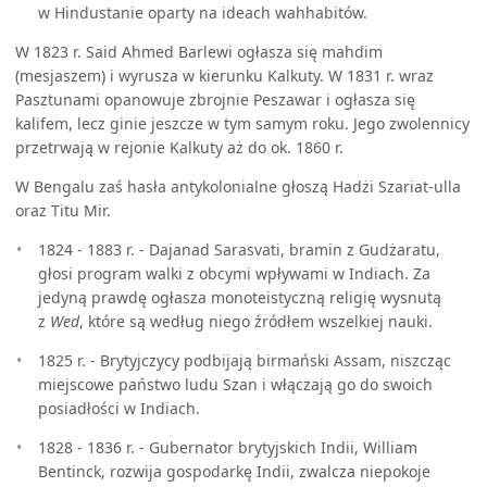
w Hindustanie oparty na ideach wahhabitów.
W 1823 r. Said Ahmed Barlewi ogłasza się mahdim
(mesjaszem) i wyrusza w kierunku Kalkuty. W 1831 r. wraz
Pasztunami opanowuje zbrojnie Peszawar i ogłasza się
kalifem, lecz ginie jeszcze w tym samym roku. Jego zwolennicy
przetrwają w rejonie Kalkuty aż do ok. 1860 r.
W Bengalu zaś hasła antykolonialne głoszą Hadżi Szariat-ulla
oraz Titu Mir.
1824 - 1883 r. - Dajanad Sarasvati, bramin z Gudżaratu,
głosi program walki z obcymi wpływami w Indiach. Za
jedyną prawdę ogłasza monoteistyczną religię wysnutą
z
Wed
, które są według niego źródłem wszelkiej nauki.
1825 r. - Brytyjczycy podbijają birmański Assam, niszcząc
miejscowe państwo ludu Szan i włączają go do swoich
posiadłości w Indiach.
1828 - 1836 r. - Gubernator brytyjskich Indii, William
Bentinck, rozwija gospodarkę Indii, zwalcza niepokoje