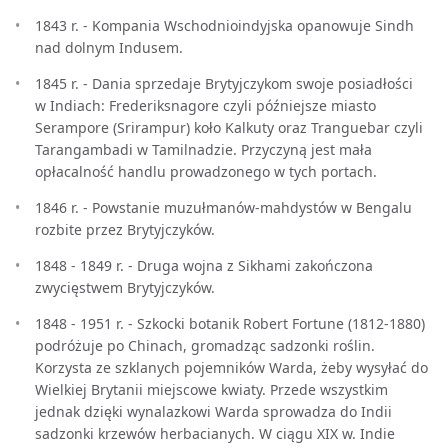
1843 r. - Kompania Wschodnioindyjska opanowuje Sindh
nad dolnym Indusem.
1845 r. - Dania sprzedaje Brytyjczykom swoje posiadłości
w Indiach: Frederiksnagore czyli późniejsze miasto
Serampore (Srirampur) koło Kalkuty oraz Tranguebar czyli
Tarangambadi w Tamilnadzie. Przyczyną jest mała
opłacalność handlu prowadzonego w tych portach.
1846 r. - Powstanie muzułmanów-mahdystów w Bengalu
rozbite przez Brytyjczyków.
1848 - 1849 r. - Druga wojna z Sikhami zakończona
zwycięstwem Brytyjczyków.
1848 - 1951 r. - Szkocki botanik Robert Fortune (1812-1880)
podróżuje po Chinach, gromadząc sadzonki roślin.
Korzysta ze szklanych pojemników Warda, żeby wysyłać do
Wielkiej Brytanii miejscowe kwiaty. Przede wszystkim
jednak dzięki wynalazkowi Warda sprowadza do Indii
sadzonki krzewów herbacianych. W ciągu XIX w. Indie