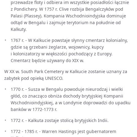
przewadze floty i odbiera im wszystkie posiadłości łącznie
z Pondichery. W 1757 r. Clive rozbija Bengalczyków pod
Palasi (Plassey). Kompania Wschodnioindyjska dominuje
odtąd w Bengalu i zajmuje terytorium na południe od
Kalkuty.
1767 r. - W Kalkucie powstaje słynny cmentarz kolonialny,
gdzie są grzebani żeglarze, wojownicy, kupcy
i kolonizatorzy w większości pochodzący z Europy.
Cmentarz będzie używany do XIX w.
W XX w. South Park Cemetery w Kalkucie zostanie uznany za
zabytek pod opieką UNESCO.
1770 r. - Susza w Bengalu powoduje nieurodzaj i wielki
głód, co znacząco obniża dochody brytyjskiej Kompanii
Wschodnioindyjskiej, a w Londynie doprowadzi do upadku
banków w 1772-1773 r.
1772 r. - Kalkuta zostaje stolicą brytyjskich Indii.
1772 - 1785 r. - Warren Hastings jest gubernatorem