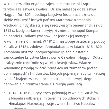
W 1803 r. Wielka Brytania zajmuje miasta Delhi i Agra,
terytoria księstwa Gawalior i Orissę należącą do księstwa
Nagpur. Do 1805 r. podbija księstwo Indor i uzależnia do
siebie większość innych państw Marathów. Kompania
Wschodnioindyjska staje się rzeczywistym panem Indii aż do
1813 r., kiedy parlament brytyjski zniesie monopol Kompanii
na handel z Indiami (zachowując jednak jej monopol
w wymianie z Chinami). W 1812 r. następuje ostateczny podbój
Kerali, w 1818 r. zdobywa Ahmadabad, a w latach 1818-1820
Kompania niszczy i podporządkowuje sobie ostatnie
samodzielne księstwa Marathów w Gawalior i Nagpur. Odtąd
praktycznie całe Indie są w ręku Brytyjczyków. Władze
kolonialne próbują skłócić indyjskich muzułmanów (dotąd
dominujących) i hinduistów, których popierają, aby tym łatwiej
rządzić krajem. W rezultacie po stu latach brytyjskiego
panowania hinduizm stanie się religią panującą.
1814 - 1816 r. - Brytyjczycy pokonują w wojnie Gurkhów
z Nepalu i odbierają im teren na południowych stokach
Himalajów. Narzucają swoje zwierzchnictwo Nepalowi
i Sikkimowi.