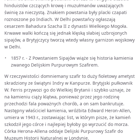
hinduistów czczących krowę i muzułmanów uważających
świnię za nieczystą. Znakiem powstania były placki czapati
roznoszone po Indiach. W Delhi powstańcy ogłaszają
cesarzem Bahadura Szacha II z dynastii Wielkiego Mogoła.
Krwawe walki kończą się jednak klęską słabiej uzbrojonych
sipajów, a Brytyjczycy tworzą wtedy własny garnizon wojskowy
w Delhi.
1857 r. - Z Powstaniem Sipajów wiąże się historia kamienia
zwanego Delijskim Purpurowym Szafirem.
W rzeczywistości domniemany szafir to duży fioletowy ametyst
skradziony ze świątyni Indry w Kanpurze. Brytyjski pułkownik
W. Ferris przywozi go do Wielkiej Brytanii i szybko uznaje, że
na kamieniu ciąży klątwa, ponieważ przez jego rodzinę
przechodzi fala poważnych chorób, a on sam bankrutuje.
Następny właściciel kamienia, wróżbita Edward Heron-Allen,
umiera w 1943 r., zostawiając list, w którym pisze, że kamień
szkodził jego córce i najlepiej byłoby go wyrzucić do morza.
Córka Herona-Allena oddaje Delijski Purpurowy Szafir do
Muzeum Historii Naturalnej w Londynie.