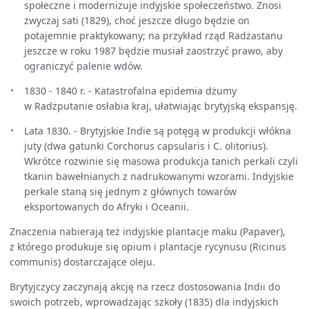
społeczne i modernizuje indyjskie społeczeństwo. Znosi
zwyczaj sati (1829), choć jeszcze długo będzie on
potajemnie praktykowany; na przykład rząd Radżastanu
jeszcze w roku 1987 będzie musiał zaostrzyć prawo, aby
ograniczyć palenie wdów.
1830 - 1840 r. - Katastrofalna epidemia dżumy
w Radżputanie osłabia kraj, ułatwiając brytyjską ekspansję.
Lata 1830. - Brytyjskie Indie są potęgą w produkcji włókna
juty (dwa gatunki Corchorus capsularis i C. olitorius).
Wkrótce rozwinie się masowa produkcja tanich perkali czyli
tkanin bawełnianych z nadrukowanymi wzorami. Indyjskie
perkale staną się jednym z głównych towarów
eksportowanych do Afryki i Oceanii.
Znaczenia nabierają też indyjskie plantacje maku (Papaver),
z którego produkuje się opium i plantacje rycynusu (Ricinus
communis) dostarczające oleju.
Brytyjczycy zaczynają akcję na rzecz dostosowania Indii do
swoich potrzeb, wprowadzając szkoły (1835) dla indyjskich