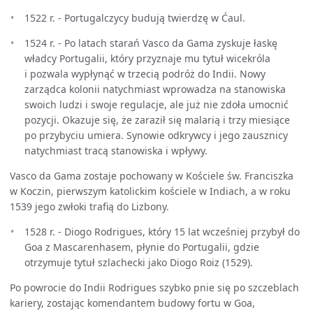
1522 r. - Portugalczycy budują twierdzę w Ćaul.
1524 r. - Po latach starań Vasco da Gama zyskuje łaskę
władcy Portugalii, który przyznaje mu tytuł wicekróla
i pozwala wypłynąć w trzecią podróż do Indii. Nowy
zarządca kolonii natychmiast wprowadza na stanowiska
swoich ludzi i swoje regulacje, ale już nie zdoła umocnić
pozycji. Okazuje się, że zaraził się malarią i trzy miesiące
po przybyciu umiera. Synowie odkrywcy i jego zausznicy
natychmiast tracą stanowiska i wpływy.
Vasco da Gama zostaje pochowany w Kościele św. Franciszka
w Koczin, pierwszym katolickim kościele w Indiach, a w roku
1539 jego zwłoki trafią do Lizbony.
1528 r. - Diogo Rodrigues, który 15 lat wcześniej przybył do
Goa z Mascarenhasem, płynie do Portugalii, gdzie
otrzymuje tytuł szlachecki jako Diogo Roiz (1529).
Po powrocie do Indii Rodrigues szybko pnie się po szczeblach
kariery, zostając komendantem budowy fortu w Goa,