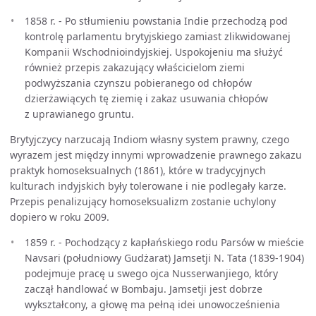
1858 r. - Po stłumieniu powstania Indie przechodzą pod
kontrolę parlamentu brytyjskiego zamiast zlikwidowanej
Kompanii Wschodnioindyjskiej. Uspokojeniu ma służyć
również przepis zakazujący właścicielom ziemi
podwyższania czynszu pobieranego od chłopów
dzierżawiących tę ziemię i zakaz usuwania chłopów
z uprawianego gruntu.
Brytyjczycy narzucają Indiom własny system prawny, czego
wyrazem jest między innymi wprowadzenie prawnego zakazu
praktyk homoseksualnych (1861), które w tradycyjnych
kulturach indyjskich były tolerowane i nie podlegały karze.
Przepis penalizujący homoseksualizm zostanie uchylony
dopiero w roku 2009.
1859 r. - Pochodzący z kapłańskiego rodu Parsów w mieście
Navsari (południowy Gudżarat) Jamsetji N. Tata (1839-1904)
podejmuje pracę u swego ojca Nusserwanjiego, który
zaczął handlować w Bombaju. Jamsetji jest dobrze
wykształcony, a głowę ma pełną idei unowocześnienia