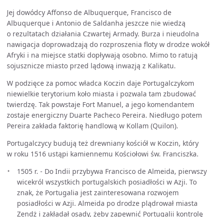
Jej dowódcy Affonso de Albuquerque, Francisco de
Albuquerque i Antonio de Saldanha jeszcze nie wiedzą
o rezultatach działania Czwartej Armady. Burza i nieudolna
nawigacja doprowadzają do rozproszenia floty w drodze wokół
Afryki i na miejsce statki dopływają osobno. Mimo to ratują
sojusznicze miasto przed lądową inwazją z Kalikatu.
W podzięce za pomoc władca Koczin daje Portugalczykom
niewielkie terytorium koło miasta i pozwala tam zbudować
twierdzę. Tak powstaje Fort Manuel, a jego komendantem
zostaje energiczny Duarte Pacheco Pereira. Niedługo potem
Pereira zakłada faktorię handlową w Kollam (Quilon).
Portugalczycy budują też drewniany kościół w Koczin, który
w roku 1516 ustąpi kamiennemu Kościołowi św. Franciszka.
1505 r. - Do Indii przybywa Francisco de Almeida, pierwszy
wicekról wszystkich portugalskich posiadłości w Azji. To
znak, że Portugalia jest zainteresowana rozwojem
posiadłości w Azji. Almeida po drodze plądrował miasta
Zendż i zakładał osady, żeby zapewnić Portugalii kontrolę