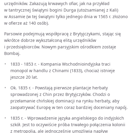
urzędników. Zakazują krwawych ofiar, jak na przykład
w tantrycznej świątyni bogini Durga (utożsamianej z Kali)
w Assamie (w tej świątyni tylko jednego dnia w 1565 r. złożono
w ofierze aż 140 osób).
Parsowie podejmują współpracę z Brytyjczykami, stając się
wkrótce dobrze wykształconą elitą urzędników
i przedsiębiorców. Nowym parsyjskim ośrodkiem zostaje
Bombaj.
1833 - 1853 r. - Kompania Wschodnioindyjska traci
monopol w handlu z Chinami (1833), chociaż istnieje
jeszcze 20 lat.
Ok. 1835 r. - Powstają pierwsze plantacje herbaty
sprowadzonej z Chin przez Brytyjczyków. Chodzi o
przełamanie chińskiej dominacji na rynku herbaty, aby
zaopatrywać Europę w ten coraz bardziej doceniany napój.
1835 r. - Wprowadzenie języka angielskiego do indyjskich
szkół. Jest to oczywiście próba trwałego połączenia kolonii
z metropolią, ale jednocześnie umożliwia napływ