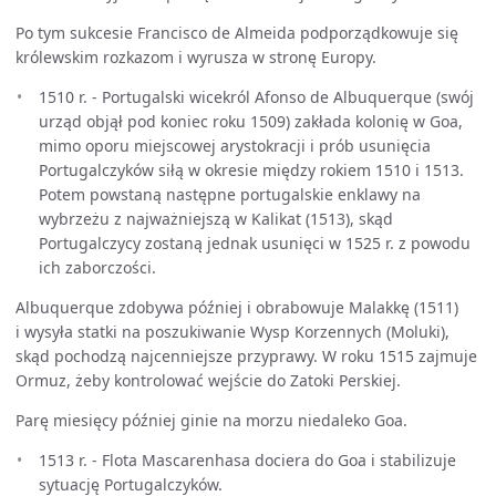
Po tym sukcesie Francisco de Almeida podporządkowuje się
królewskim rozkazom i wyrusza w stronę Europy.
1510 r. - Portugalski wicekról Afonso de Albuquerque (swój
urząd objął pod koniec roku 1509) zakłada kolonię w Goa,
mimo oporu miejscowej arystokracji i prób usunięcia
Portugalczyków siłą w okresie między rokiem 1510 i 1513.
Potem powstaną następne portugalskie enklawy na
wybrzeżu z najważniejszą w Kalikat (1513), skąd
Portugalczycy zostaną jednak usunięci w 1525 r. z powodu
ich zaborczości.
Albuquerque zdobywa później i obrabowuje Malakkę (1511)
i wysyła statki na poszukiwanie Wysp Korzennych (Moluki),
skąd pochodzą najcenniejsze przyprawy. W roku 1515 zajmuje
Ormuz, żeby kontrolować wejście do Zatoki Perskiej.
Parę miesięcy później ginie na morzu niedaleko Goa.
1513 r. - Flota Mascarenhasa dociera do Goa i stabilizuje
sytuację Portugalczyków.