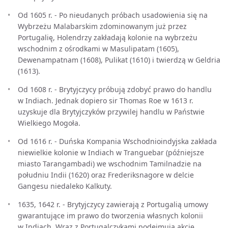
Od 1605 r. - Po nieudanych próbach usadowienia się na
Wybrzeżu Malabarskim zdominowanym już przez
Portugalię, Holendrzy zakładają kolonie na wybrzeżu
wschodnim z ośrodkami w Masulipatam (1605),
Dewenampatnam (1608), Pulikat (1610) i twierdzą w Geldria
(1613).
Od 1608 r. - Brytyjczycy próbują zdobyć prawo do handlu
w Indiach. Jednak dopiero sir Thomas Roe w 1613 r.
uzyskuje dla Brytyjczyków przywilej handlu w Państwie
Wielkiego Mogoła.
Od 1616 r. - Duńska Kompania Wschodnioindyjska zakłada
niewielkie kolonie w Indiach w Tranguebar (późniejsze
miasto Tarangambadi) we wschodnim Tamilnadzie na
południu Indii (1620) oraz Frederiksnagore w delcie
Gangesu niedaleko Kalkuty.
1635, 1642 r. - Brytyjczycy zawierają z Portugalią umowy
gwarantujące im prawo do tworzenia własnych kolonii
w Indiach. Wraz z Portugalczykami podejmują akcję