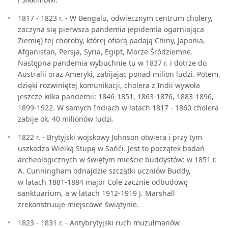
1817 - 1823 r. - W Bengalu, odwiecznym centrum cholery,
zaczyna się pierwsza pandemia (epidemia ogarniająca
Ziemię) tej choroby, której ofiarą padają Chiny, Japonia,
Afganistan, Persja, Syria, Egipt, Morze Śródziemne.
Następna pandemia wybuchnie tu w 1837 r. i dotrze do
Australii oraz Ameryki, zabijając ponad milion ludzi. Potem,
dzięki rozwiniętej komunikacji, cholera z Indii wywoła
jeszcze kilka pandemii: 1846-1851, 1863-1876, 1883-1896,
1899-1922. W samych Indiach w latach 1817 - 1860 cholera
zabije ok. 40 milionów ludzi.
1822 r. - Brytyjski wojskowy Johnson otwiera i przy tym
uszkadza Wielką Stupę w Sańći. Jest to początek badań
archeologicznych w świętym mieście buddystów: w 1851 r.
A. Cunningham odnajdzie szczątki uczniów Buddy,
w latach 1881-1884 major Cole zacznie odbudowę
sanktuarium, a w latach 1912-1919 J. Marshall
zrekonstruuje miejscowe świątynie.
1823 - 1831 r. - Antybrytyjski ruch muzułmanów