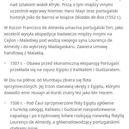
nad szlakiem wokół Afryki. Piszą o tym między innymi
uczestnik wyprawy Niemiec Hans Mayr oraz portugalski
historyk João de Barros w książce
Décadas da Ásia
(1552 r.).
W Koczin Francisco de Almeida umacnia portugalski fort. Jako
wicekról wysyła ekspedycje badawcze między innymi na
Cejlon i Malediwy pod wodzą swojego syna Lourenço de
Almeidy i do wybrzeży Madagaskaru. Zawiera umowę
handlową z Malakką.
1507 r. - Obawa przed ekonomiczną ekspansją Portugalii
przekłada się na sojusz Egiptu z Kalikatem i Gudżaratem.
W Diu na północ od Mumbaju zbiera się flota
sprzymierzonych. Jej trzon stanowią okręty z Egiptu, którymi
dowodzi emir Husajn al-Kurdi znany też jako Mir Hocem.
1508 r. - Pod Ćaul sprzymierzone floty Egiptu (głównie
z turecką załogą), Kalikatu i Gudżarat niespodziewanie
napadają i po trzydniowej bitwie rozbijają niewielką flotyllę
Lourenço de Almeidy, a głównodowodzący portugalskimi
statkami ginie.