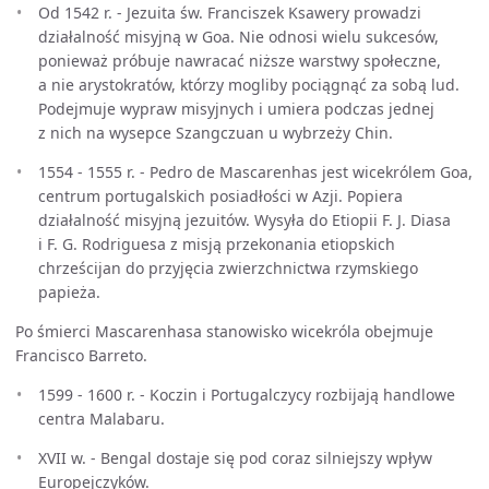
Od 1542 r. - Jezuita św. Franciszek Ksawery prowadzi
działalność misyjną w Goa. Nie odnosi wielu sukcesów,
ponieważ próbuje nawracać niższe warstwy społeczne,
a nie arystokratów, którzy mogliby pociągnąć za sobą lud.
Podejmuje wypraw misyjnych i umiera podczas jednej
z nich na wysepce Szangczuan u wybrzeży Chin.
1554 - 1555 r. - Pedro de Mascarenhas jest wicekrólem Goa,
centrum portugalskich posiadłości w Azji. Popiera
działalność misyjną jezuitów. Wysyła do Etiopii F. J. Diasa
i F. G. Rodriguesa z misją przekonania etiopskich
chrześcijan do przyjęcia zwierzchnictwa rzymskiego
papieża.
Po śmierci Mascarenhasa stanowisko wicekróla obejmuje
Francisco Barreto.
1599 - 1600 r. - Koczin i Portugalczycy rozbijają handlowe
centra Malabaru.
XVII w. - Bengal dostaje się pod coraz silniejszy wpływ
Europejczyków.