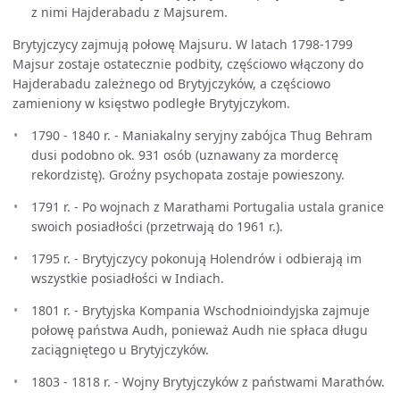
z nimi Hajderabadu z Majsurem.
Brytyjczycy zajmują połowę Majsuru. W latach 1798-1799
Majsur zostaje ostatecznie podbity, częściowo włączony do
Hajderabadu zależnego od Brytyjczyków, a częściowo
zamieniony w księstwo podległe Brytyjczykom.
1790 - 1840 r. - Maniakalny seryjny zabójca Thug Behram
dusi podobno ok. 931 osób (uznawany za mordercę
rekordzistę). Groźny psychopata zostaje powieszony.
1791 r. - Po wojnach z Marathami Portugalia ustala granice
swoich posiadłości (przetrwają do 1961 r.).
1795 r. - Brytyjczycy pokonują Holendrów i odbierają im
wszystkie posiadłości w Indiach.
1801 r. - Brytyjska Kompania Wschodnioindyjska zajmuje
połowę państwa Audh, ponieważ Audh nie spłaca długu
zaciągniętego u Brytyjczyków.
1803 - 1818 r. - Wojny Brytyjczyków z państwami Marathów.