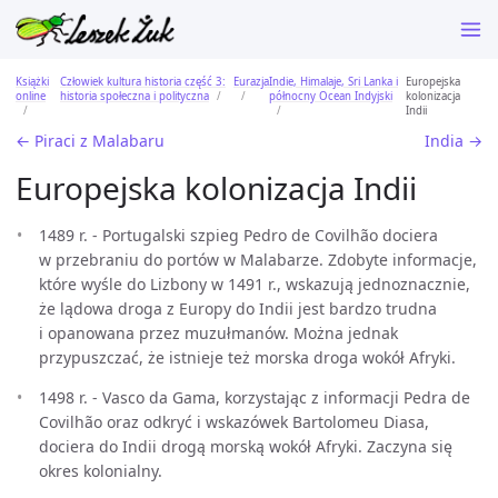
Książki
Człowiek kultura historia część 3:
Eurazja
Indie, Himalaje, Sri Lanka i
Europejska
online
historia społeczna i polityczna
północny Ocean Indyjski
kolonizacja
Indii
← Piraci z Malabaru
India →
Europejska kolonizacja Indii
1489 r. - Portugalski szpieg Pedro de Covilhão dociera
w przebraniu do portów w Malabarze. Zdobyte informacje,
które wyśle do Lizbony w 1491 r., wskazują jednoznacznie,
że lądowa droga z Europy do Indii jest bardzo trudna
i opanowana przez muzułmanów. Można jednak
przypuszczać, że istnieje też morska droga wokół Afryki.
1498 r. - Vasco da Gama, korzystając z informacji Pedra de
Covilhão oraz odkryć i wskazówek Bartolomeu Diasa,
dociera do Indii drogą morską wokół Afryki. Zaczyna się
okres kolonialny.