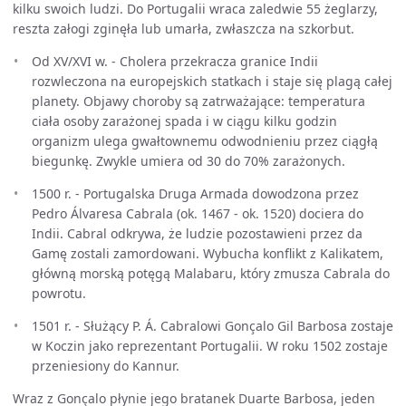
kilku swoich ludzi. Do Portugalii wraca zaledwie 55 żeglarzy,
reszta załogi zginęła lub umarła, zwłaszcza na szkorbut.
Od XV/XVI w. - Cholera przekracza granice Indii
rozwleczona na europejskich statkach i staje się plagą całej
planety. Objawy choroby są zatrważające: temperatura
ciała osoby zarażonej spada i w ciągu kilku godzin
organizm ulega gwałtownemu odwodnieniu przez ciągłą
biegunkę. Zwykle umiera od 30 do 70% zarażonych.
1500 r. - Portugalska Druga Armada dowodzona przez
Pedro Álvaresa Cabrala (ok. 1467 - ok. 1520) dociera do
Indii. Cabral odkrywa, że ludzie pozostawieni przez da
Gamę zostali zamordowani. Wybucha konflikt z Kalikatem,
główną morską potęgą Malabaru, który zmusza Cabrala do
powrotu.
1501 r. - Służący P. Á. Cabralowi Gonçalo Gil Barbosa zostaje
w Koczin jako reprezentant Portugalii. W roku 1502 zostaje
przeniesiony do Kannur.
Wraz z Gonçalo płynie jego bratanek Duarte Barbosa, jeden