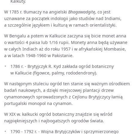
Kalkuty.
W 1785 r. tłumaczy na angielski
Bhagawadgitę
, co jest
uznawane za początek indologii jako studiów nad Indiami,
a szczególnie językiem i kulturą w ramach orientalistyki.
W Bengalu a potem w Kalkucie zaczyna się bicie monet anna
o wartości 4 paisa lub 1/16 rupii. Monety anna będą używane
w całych Indiach aż do roku 1957 i w afrykańskiej Mombasie,
a w latach 1948-1960 w Pakistanie.
1786 r. - Brytyjczyk R. Kyd zakłada ogród botaniczny
w Kalkucie (figowce, palmy, rododendrony).
W następnym stuleciu ogród ten stanie się ważnym ośrodkiem
badań naukowych, a dzięki miejscowej plantacji drzew
cynamonowych sprowadzonych z Cejlonu Brytyjczycy łamią
portugalski monopol na cynamon.
W XIX w. kalkucki ogród botaniczny znajdzie się wśród
najpiękniejszych i najbogatszych ogrodów świata.
1790 - 1792 r. - Wojna Brytyjczyków i sprzymierzonego