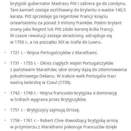
brytyjski gubernator Madrasu Pitt i zabiera go do Londynu.
Tam kamień zostaje oszlifowany do brylantu o wadze 140,5
karata. Pitt sprzedaje go regentowi Francji księciu
orleańskiemu za ponad 3 miliony franków. Potem brylant
znany jako Regent lub Pitt zdobi koronę króla Francji.
W czasie rewolucji zostaje skradziony, odnajduje się
w 1793 r., a na początku XIX w. trafia do Luwru.
1721 r. - Wojna Portugalczyków z Marathami.
1731 - 1755 r. - Okres ciągłych wojen Portugalczyków
z państwami Marathów; obie strony dążą do zdominowania
południowego Dekanu. W trakcie walk Portugalia traci
ważną twierdzę w Czaul (1739).
1742 - 1748 r. - Wojna francusko-brytyjska o dominację
w Indiach wygrana przez Brytyjczyków.
1751 r. - Brytyjczycy zajmują Orissę.
1756 - 1761 r. - Robert Clive dowodzący brytyjską armią
w przymierzu z Marathami pokonuje Francuzów dzięki