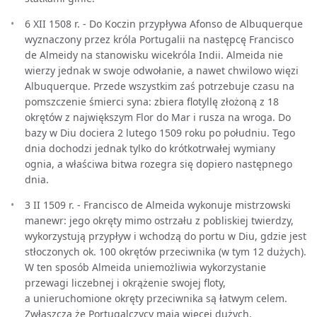
6 XII 1508 r. - Do Koczin przypływa Afonso de Albuquerque
wyznaczony przez króla Portugalii na następcę Francisco
de Almeidy na stanowisku wicekróla Indii. Almeida nie
wierzy jednak w swoje odwołanie, a nawet chwilowo więzi
Albuquerque. Przede wszystkim zaś potrzebuje czasu na
pomszczenie śmierci syna: zbiera flotyllę złożoną z 18
okrętów z największym Flor do Mar i rusza na wroga. Do
bazy w Diu dociera 2 lutego 1509 roku po południu. Tego
dnia dochodzi jednak tylko do krótkotrwałej wymiany
ognia, a właściwa bitwa rozegra się dopiero następnego
dnia.
3 II 1509 r. - Francisco de Almeida wykonuje mistrzowski
manewr: jego okręty mimo ostrzału z pobliskiej twierdzy,
wykorzystują przypływ i wchodzą do portu w Diu, gdzie jest
stłoczonych ok. 100 okrętów przeciwnika (w tym 12 dużych).
W ten sposób Almeida uniemożliwia wykorzystanie
przewagi liczebnej i okrążenie swojej floty,
a unieruchomione okręty przeciwnika są łatwym celem.
Zwłaszcza że Portugalczycy mają więcej dużych,