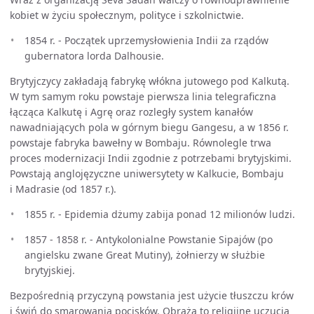
kobiet w życiu społecznym, polityce i szkolnictwie.
1854 r. - Początek uprzemysłowienia Indii za rządów
gubernatora lorda Dalhousie.
Brytyjczycy zakładają fabrykę włókna jutowego pod Kalkutą.
W tym samym roku powstaje pierwsza linia telegraficzna
łącząca Kalkutę i Agrę oraz rozległy system kanałów
nawadniających pola w górnym biegu Gangesu, a w 1856 r.
powstaje fabryka bawełny w Bombaju. Równolegle trwa
proces modernizacji Indii zgodnie z potrzebami brytyjskimi.
Powstają anglojęzyczne uniwersytety w Kalkucie, Bombaju
i Madrasie (od 1857 r.).
1855 r. - Epidemia dżumy zabija ponad 12 milionów ludzi.
1857 - 1858 r. - Antykolonialne Powstanie Sipajów (po
angielsku zwane Great Mutiny), żołnierzy w służbie
brytyjskiej.
Bezpośrednią przyczyną powstania jest użycie tłuszczu krów
i świń do smarowania pocisków. Obraża to religijne uczucia