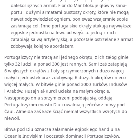
dalekosiężnych armat. Flor do Mar blokuje główny kanał
portu i dużymi armatami pustoszy okręty, które nie mogą
nawet odpowiedzieć ogniem, ponieważ wzajemnie sobie
zasłaniają cel. Inne portugalskie okręty atakują największe
egipskie jednostki na lewo od wejścia: jedną z nich
zatapiają salwą artyleryjską, a pozostałe ostrzelane z armat
zdobywają kolejno abordażem.
Portugalczycy nie tracą ani jednego okrętu, z ich załóg ginie
tylko 32 ludzi, a ponad 300 jest rannych. Sami zaś zatapiają
6 większych okrętów z floty sprzymierzonych i dużo więcej
małych jednostek oraz zdobywają 6 dużych okrętów i nieco
więcej małych. W bitwie ginie ponad 3000 Turków, Indusów
i Arabów. Husajn al-Kurdi ucieka na małym okręcie.
Następnego dnia sprzymierzeni poddają się, oddają
Portugalczykom miasto Diu i uwalniają jeńców z bitwy pod
Ćaul. Almeida zaś każe ściąć niemal wszystkich wziętych do
niewoli.
Bitwa pod Diu oznacza załamanie egipskiego handlu na
Oceanie Indyjskim i początek dominacji Portugalczyków.