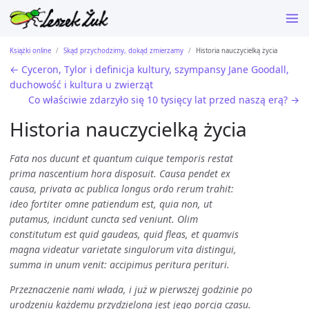
Książki online
Skąd przychodzimy, dokąd zmierzamy
Historia nauczycielką życia
← Cyceron, Tylor i definicja kultury, szympansy Jane Goodall,
duchowość i kultura u zwierząt
Co właściwie zdarzyło się 10 tysięcy lat przed naszą erą? →
Historia nauczycielką życia
Fata nos ducunt et quantum cuique temporis restat
prima nascentium hora disposuit. Causa pendet ex
causa, privata ac publica longus ordo rerum trahit:
ideo fortiter omne patiendum est, quia non, ut
putamus, incidunt cuncta sed veniunt. Olim
constitutum est quid gaudeas, quid fleas, et quamvis
magna videatur varietate singulorum vita distingui,
summa in unum venit: accipimus peritura perituri.
Przeznaczenie nami włada, i już w pierwszej godzinie po
urodzeniu każdemu przydzielona jest jego porcja czasu.