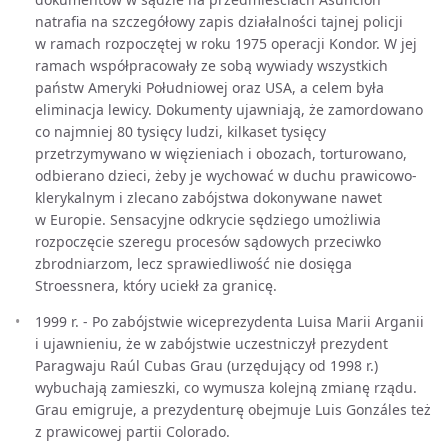
natrafia na szczegółowy zapis działalności tajnej policji
w ramach rozpoczętej w roku 1975 operacji Kondor. W jej
ramach współpracowały ze sobą wywiady wszystkich
państw Ameryki Południowej oraz USA, a celem była
eliminacja lewicy. Dokumenty ujawniają, że zamordowano
co najmniej 80 tysięcy ludzi, kilkaset tysięcy
przetrzymywano w więzieniach i obozach, torturowano,
odbierano dzieci, żeby je wychować w duchu prawicowo-
klerykalnym i zlecano zabójstwa dokonywane nawet
w Europie. Sensacyjne odkrycie sędziego umożliwia
rozpoczęcie szeregu procesów sądowych przeciwko
zbrodniarzom, lecz sprawiedliwość nie dosięga
Stroessnera, który uciekł za granicę.
1999 r. - Po zabójstwie wiceprezydenta Luisa Marii Arganii
i ujawnieniu, że w zabójstwie uczestniczył prezydent
Paragwaju Raúl Cubas Grau (urzędujący od 1998 r.)
wybuchają zamieszki, co wymusza kolejną zmianę rządu.
Grau emigruje, a prezydenturę obejmuje Luis Gonzáles też
z prawicowej partii Colorado.