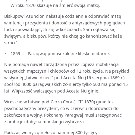
W roku 1870 skazuje na śmierć swoją matkę.
Biskupowi Asunción nakazuje codziennie odprawiać mszę
w intencji prezydenta i donosić o antyrządowych poglądach
ludzi spowiadających się w kościołach. Sam ogłasza się
świętym, a biskupów, którzy nie chcą go kanonizować każe
stracić.
1869 r. - Paragwaj ponosi kolejne klęski militarne.
Nie pomaga nawet zarządzona przez Lopeza mobilizacja
wszystkich mężczyzn i chłopców od 12 roku życia. Na przykład
w słynnej „bitwie dzieci” pod Acosta Ñu (16 sierpnia 1869 r.)
spośród 4000 paragwajskich żołnierzy tylko 500 ma ponad 15
lat. Większość walczących pod Acosta Ñu ginie.
Wreszcie w bitwie pod Cerro Cora (1 III 1870) ginie też
psychopatyczny prezydent, co w czerwcu doprowadzi do
zakończenia wojny. Pokonany Paragwaj musi zrezygnować
z ambicji zdobycia morskiego wybrzeża.
Podczas wojny zginęło co najmniej 800 tysięcy