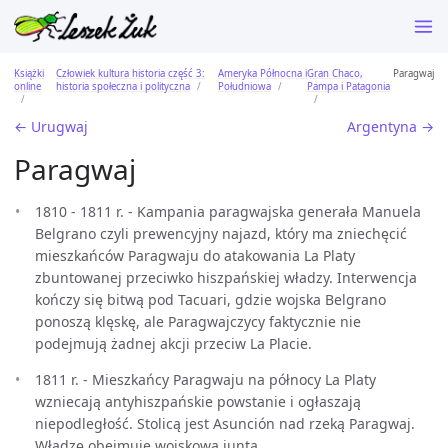
Książki
Człowiek kultura historia część 3:
Ameryka Północna i
Gran Chaco,
Paragwaj
online
historia społeczna i polityczna
Południowa
Pampa i Patagonia
← Urugwaj
Argentyna →
Paragwaj
1810 - 1811 r. - Kampania paragwajska generała Manuela
Belgrano czyli prewencyjny najazd, który ma zniechęcić
mieszkańców Paragwaju do atakowania La Platy
zbuntowanej przeciwko hiszpańskiej władzy. Interwencja
kończy się bitwą pod Tacuari, gdzie wojska Belgrano
ponoszą klęskę, ale Paragwajczycy faktycznie nie
podejmują żadnej akcji przeciw La Placie.
1811 r. - Mieszkańcy Paragwaju na północy La Platy
wzniecają antyhiszpańskie powstanie i ogłaszają
niepodległość. Stolicą jest Asunción nad rzeką Paragwaj.
Władzę obejmuje wojskowa junta.