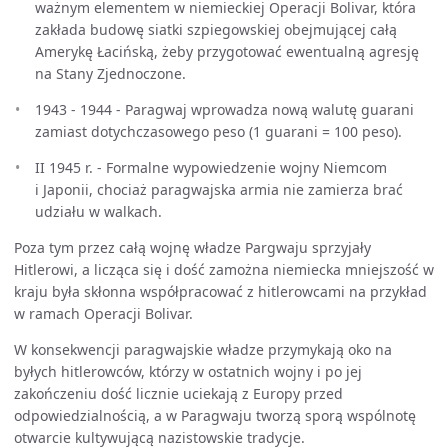
ważnym elementem w niemieckiej Operacji Bolivar, która
zakłada budowę siatki szpiegowskiej obejmującej całą
Amerykę Łacińską, żeby przygotować ewentualną agresję
na Stany Zjednoczone.
1943 - 1944 - Paragwaj wprowadza nową walutę guarani
zamiast dotychczasowego peso (1 guarani = 100 peso).
II 1945 r. - Formalne wypowiedzenie wojny Niemcom
i Japonii, chociaż paragwajska armia nie zamierza brać
udziału w walkach.
Poza tym przez całą wojnę władze Pargwaju sprzyjały
Hitlerowi, a licząca się i dość zamożna niemiecka mniejszość w
kraju była skłonna współpracować z hitlerowcami na przykład
w ramach Operacji Bolivar.
W konsekwencji paragwajskie władze przymykają oko na
byłych hitlerowców, którzy w ostatnich wojny i po jej
zakończeniu dość licznie uciekają z Europy przed
odpowiedzialnością, a w Paragwaju tworzą sporą wspólnotę
otwarcie kultywującą nazistowskie tradycje.