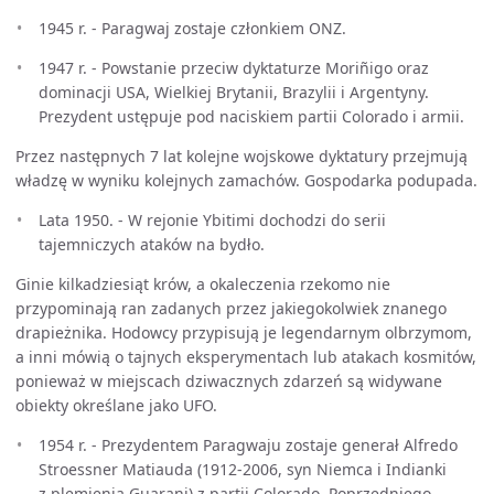
1945 r. - Paragwaj zostaje członkiem ONZ.
1947 r. - Powstanie przeciw dyktaturze Moriñigo oraz
dominacji USA, Wielkiej Brytanii, Brazylii i Argentyny.
Prezydent ustępuje pod naciskiem partii Colorado i armii.
Przez następnych 7 lat kolejne wojskowe dyktatury przejmują
władzę w wyniku kolejnych zamachów. Gospodarka podupada.
Lata 1950. - W rejonie Ybitimi dochodzi do serii
tajemniczych ataków na bydło.
Ginie kilkadziesiąt krów, a okaleczenia rzekomo nie
przypominają ran zadanych przez jakiegokolwiek znanego
drapieżnika. Hodowcy przypisują je legendarnym olbrzymom,
a inni mówią o tajnych eksperymentach lub atakach kosmitów,
ponieważ w miejscach dziwacznych zdarzeń są widywane
obiekty określane jako UFO.
1954 r. - Prezydentem Paragwaju zostaje generał Alfredo
Stroessner Matiauda (1912-2006, syn Niemca i Indianki
z plemienia Guarani) z partii Colorado. Poprzedniego