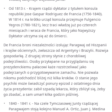
Od 1813 r. - Krajem rządzi dyktator z tytułem konsula
republiki Jose Gaspar Rodriguez de Francia (1756-1840).
W 1814 r. na krótko urząd konsula przejmuje Fulgencio
Yegros (1780-1821), lecz traci władzę już po czterech
miesiącach i wraca de Francia, który jako Najwyższy
Dyktator utrzyma się aż do śmierci.
De Francia broni niezależności izolując Paragwaj od Hiszpanii
i krajów ościennych, zwłaszcza od Argentyny i Brazylii. Rozwija
gospodarkę. Z drugiej strony słynie z chorobliwej
podejrzliwości. Osoby przyłapane na przyglądaniu się
prezydenckiemu pałacowi każe rozstrzeliwać jako
podejrzanych o przygotowywanie zamachu. Nie pozwala
nikomu podchodzić bliżej niż kilka kroków. O stanie jego
psychiki może świadczyć ponury epizod z ostatniego dnia
życia prezydenta: zabił szpadą lekarza, który zbliżył się, żeby
go zbadać, a sam umarł kilka godzin później.
1840 - 1841 r. - Na czele Tymczasowej Junty rządzącej
Paragwajem stoją kolejno Manuel A. Ortiz, Juan J. Medina