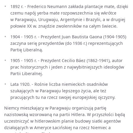
1892 r. - Frederico Neumann zakłada plantacje mate, dzięki
czemu napój yerba mate rozpowszechnia się wkrótce
w Paragwaju, Urugwaju, Argentynie i Brazylii, a w drugiej
połowie XX w. znajdzie zwolenników na całym świecie.
1904 - 1905 r. - Prezydent Juan Bautista Gaona (1904-1905)
zaczyna serię prezydentów (do 1936 r.) reprezentujących
Partię Liberalną.
1905 - 1905 r. - Prezydent Cecilio Báez (1862-1941), autor
prac historycznych i jeden z najwybitniejszych ideologów
Partii Liberalnej.
Lata 1920. - Rośnie liczba niemieckich osadników
szukających w Paragwaju lepszego życia, ale też
pracujących tu na rzecz swojej europejskiej ojczyzny.
Niemcy mieszkający w Paragwaju organizują partię
nazistowską wzorowaną na partii Hitlera. W przyszłości będą
uczestniczyć w hitlerowskim planie budowy siatki agentów
działających w Ameryce Łacińskiej na rzecz Niemiec a