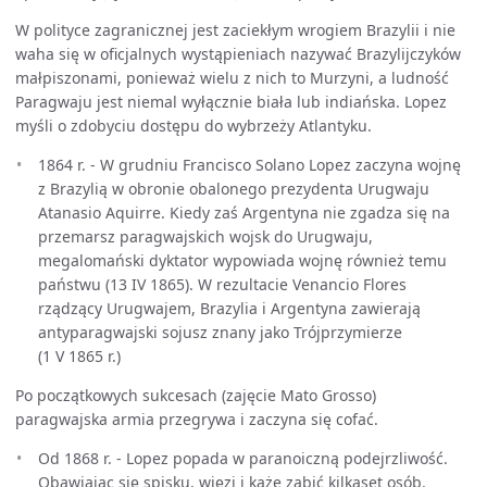
W polityce zagranicznej jest zaciekłym wrogiem Brazylii i nie
waha się w oficjalnych wystąpieniach nazywać Brazylijczyków
małpiszonami, ponieważ wielu z nich to Murzyni, a ludność
Paragwaju jest niemal wyłącznie biała lub indiańska. Lopez
myśli o zdobyciu dostępu do wybrzeży Atlantyku.
1864 r. - W grudniu Francisco Solano Lopez zaczyna wojnę
z Brazylią w obronie obalonego prezydenta Urugwaju
Atanasio Aquirre. Kiedy zaś Argentyna nie zgadza się na
przemarsz paragwajskich wojsk do Urugwaju,
megalomański dyktator wypowiada wojnę również temu
państwu (13 IV 1865). W rezultacie Venancio Flores
rządzący Urugwajem, Brazylia i Argentyna zawierają
antyparagwajski sojusz znany jako Trójprzymierze
(1 V 1865 r.)
Po początkowych sukcesach (zajęcie Mato Grosso)
paragwajska armia przegrywa i zaczyna się cofać.
Od 1868 r. - Lopez popada w paranoiczną podejrzliwość.
Obawiając się spisku, więzi i każe zabić kilkaset osób.