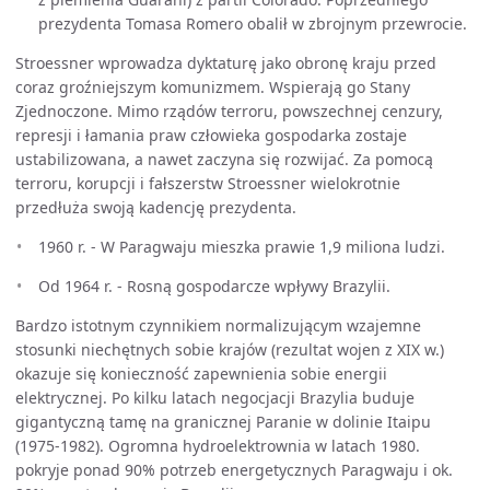
prezydenta Tomasa Romero obalił w zbrojnym przewrocie.
Stroessner wprowadza dyktaturę jako obronę kraju przed
coraz groźniejszym komunizmem. Wspierają go Stany
Zjednoczone. Mimo rządów terroru, powszechnej cenzury,
represji i łamania praw człowieka gospodarka zostaje
ustabilizowana, a nawet zaczyna się rozwijać. Za pomocą
terroru, korupcji i fałszerstw Stroessner wielokrotnie
przedłuża swoją kadencję prezydenta.
1960 r. - W Paragwaju mieszka prawie 1,9 miliona ludzi.
Od 1964 r. - Rosną gospodarcze wpływy Brazylii.
Bardzo istotnym czynnikiem normalizującym wzajemne
stosunki niechętnych sobie krajów (rezultat wojen z XIX w.)
okazuje się konieczność zapewnienia sobie energii
elektrycznej. Po kilku latach negocjacji Brazylia buduje
gigantyczną tamę na granicznej Paranie w dolinie Itaipu
(1975-1982). Ogromna hydroelektrownia w latach 1980.
pokryje ponad 90% potrzeb energetycznych Paragwaju i ok.