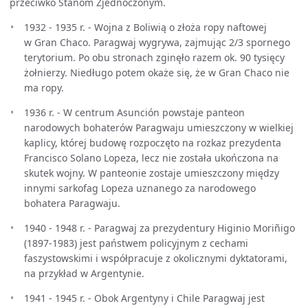
przeciwko Stanom Zjednoczonym.
1932 - 1935 r. - Wojna z Boliwią o złoża ropy naftowej
w Gran Chaco. Paragwaj wygrywa, zajmując 2/3 spornego
terytorium. Po obu stronach zginęło razem ok. 90 tysięcy
żołnierzy. Niedługo potem okaże się, że w Gran Chaco nie
ma ropy.
1936 r. - W centrum Asunción powstaje panteon
narodowych bohaterów Paragwaju umieszczony w wielkiej
kaplicy, której budowę rozpoczęto na rozkaz prezydenta
Francisco Solano Lopeza, lecz nie została ukończona na
skutek wojny. W panteonie zostaje umieszczony między
innymi sarkofag Lopeza uznanego za narodowego
bohatera Paragwaju.
1940 - 1948 r. - Paragwaj za prezydentury Higinio Moriñigo
(1897-1983) jest państwem policyjnym z cechami
faszystowskimi i współpracuje z okolicznymi dyktatorami,
na przykład w Argentynie.
1941 - 1945 r. - Obok Argentyny i Chile Paragwaj jest