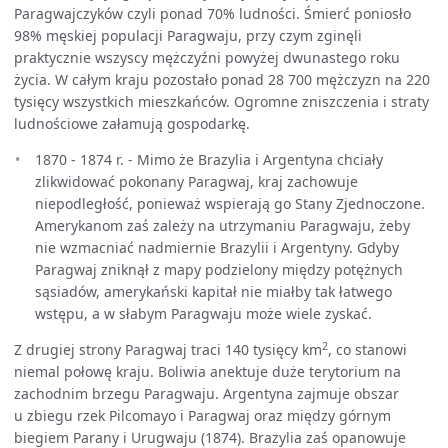
Paragwajczyków czyli ponad 70% ludności. Śmierć poniosło
98% męskiej populacji Paragwaju, przy czym zginęli
praktycznie wszyscy mężczyźni powyżej dwunastego roku
życia. W całym kraju pozostało ponad 28 700 mężczyzn na 220
tysięcy wszystkich mieszkańców. Ogromne zniszczenia i straty
ludnościowe załamują gospodarkę.
1870 - 1874 r. - Mimo że Brazylia i Argentyna chciały
zlikwidować pokonany Paragwaj, kraj zachowuje
niepodległość, ponieważ wspierają go Stany Zjednoczone.
Amerykanom zaś zależy na utrzymaniu Paragwaju, żeby
nie wzmacniać nadmiernie Brazylii i Argentyny. Gdyby
Paragwaj zniknął z mapy podzielony między potężnych
sąsiadów, amerykański kapitał nie miałby tak łatwego
wstępu, a w słabym Paragwaju może wiele zyskać.
2
Z drugiej strony Paragwaj traci 140 tysięcy km
, co stanowi
niemal połowę kraju. Boliwia anektuje duże terytorium na
zachodnim brzegu Paragwaju. Argentyna zajmuje obszar
u zbiegu rzek Pilcomayo i Paragwaj oraz między górnym
biegiem Parany i Urugwaju (1874). Brazylia zaś opanowuje