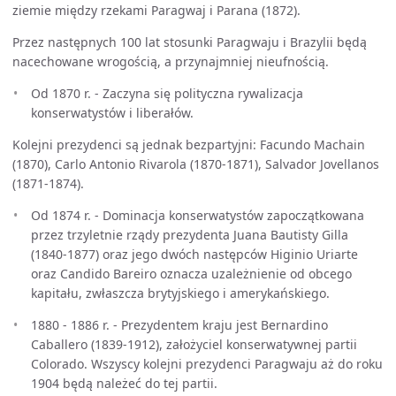
ziemie między rzekami Paragwaj i Parana (1872).
Przez następnych 100 lat stosunki Paragwaju i Brazylii będą
nacechowane wrogością, a przynajmniej nieufnością.
Od 1870 r. - Zaczyna się polityczna rywalizacja
konserwatystów i liberałów.
Kolejni prezydenci są jednak bezpartyjni: Facundo Machain
(1870), Carlo Antonio Rivarola (1870-1871), Salvador Jovellanos
(1871-1874).
Od 1874 r. - Dominacja konserwatystów zapoczątkowana
przez trzyletnie rządy prezydenta Juana Bautisty Gilla
(1840-1877) oraz jego dwóch następców Higinio Uriarte
oraz Candido Bareiro oznacza uzależnienie od obcego
kapitału, zwłaszcza brytyjskiego i amerykańskiego.
1880 - 1886 r. - Prezydentem kraju jest Bernardino
Caballero (1839-1912), założyciel konserwatywnej partii
Colorado. Wszyscy kolejni prezydenci Paragwaju aż do roku
1904 będą należeć do tej partii.